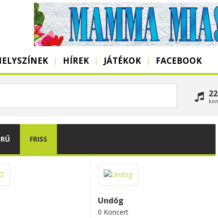
HELYSZÍNEK
HÍREK
JÁTÉKOK
FACEBOOK
22
kon
ERŰ
FRISS
Undög
0 Koncert