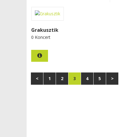
Grakusztik
0 Koncert
<
1
2
3
4
5
>