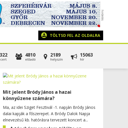
TÖLTSD FEL AZ OLDALRA
322
4810
2189
15063
cert
előadó
helyszín
hír
Mit jelent Bródy János a hazai
könnyűzene számára?
Ma, az idei Sziget Fesztivál -1. napján Bródy János
dalai kapják a főszerepet. A Bródy Dalok Napja
elnevezésű kb. hatórásra tervezett koncert a...