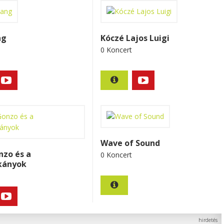
ng
Kóczé Lajos Luigi
0 Koncert
Wave of Sound
nzo és a
0 Koncert
kányok