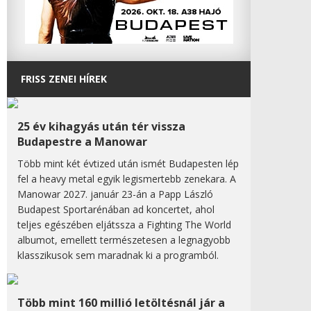
FRISS ZENEI HÍREK
25 év kihagyás után tér vissza
Budapestre a Manowar
Több mint két évtized után ismét Budapesten lép
fel a heavy metal egyik legismertebb zenekara. A
Manowar 2027. január 23-án a Papp László
Budapest Sportarénában ad koncertet, ahol
teljes egészében eljátssza a Fighting The World
albumot, emellett természetesen a legnagyobb
klasszikusok sem maradnak ki a programból.
Több mint 160 millió letöltésnál jár a