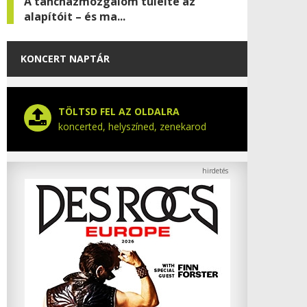
A táncházmozgalom túlélte az
alapítóit – és ma...
KONCERT NAPTÁR
TÖLTSD FEL AZ OLDALRA
koncerted, helyszíned, zenekarod