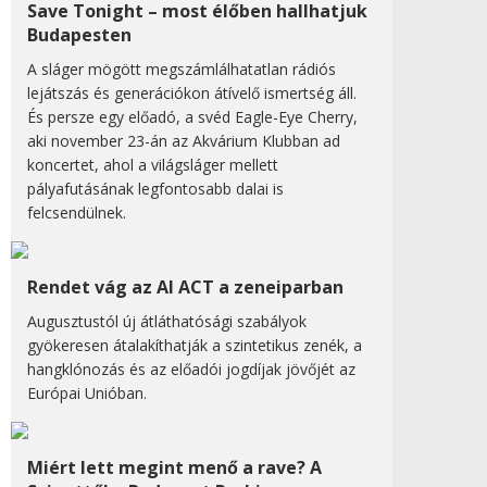
Save Tonight – most élőben hallhatjuk
Budapesten
A sláger mögött megszámlálhatatlan rádiós
lejátszás és generációkon átívelő ismertség áll.
És persze egy előadó, a svéd Eagle-Eye Cherry,
aki november 23-án az Akvárium Klubban ad
koncertet, ahol a világsláger mellett
pályafutásának legfontosabb dalai is
felcsendülnek.
Rendet vág az AI ACT a zeneiparban
Augusztustól új átláthatósági szabályok
gyökeresen átalakíthatják a szintetikus zenék, a
hangklónozás és az előadói jogdíjak jövőjét az
Európai Unióban.
Miért lett megint menő a rave? A