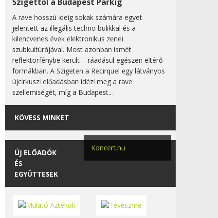
Szigettől a Budapest Parkig
A rave hosszú ideig sokak számára egyet
jelentett az illegális techno bulikkal és a
kilencvenes évek elektronikus zenei
szubkultúrájával. Most azonban ismét
reflektorfénybe került – ráadásul egészen eltérő
formákban. A Szigeten a Recirquel egy látványos
újcirkuszi előadásban idézi meg a rave
szellemiségét, míg a Budapest...
KÖVESS MINKET
Koncert.hu
ÚJ ELŐADÓK
ÉS
EGYÜTTESEK