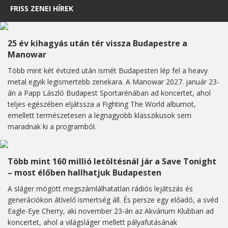
FRISS ZENEI HÍREK
25 év kihagyás után tér vissza Budapestre a
Manowar
Több mint két évtized után ismét Budapesten lép fel a heavy
metal egyik legismertebb zenekara. A Manowar 2027. január 23-
án a Papp László Budapest Sportarénában ad koncertet, ahol
teljes egészében eljátssza a Fighting The World albumot,
emellett természetesen a legnagyobb klasszikusok sem
maradnak ki a programból.
Több mint 160 millió letöltésnál jár a Save Tonight
– most élőben hallhatjuk Budapesten
A sláger mögött megszámlálhatatlan rádiós lejátszás és
generációkon átívelő ismertség áll. És persze egy előadó, a svéd
Eagle-Eye Cherry, aki november 23-án az Akvárium Klubban ad
koncertet, ahol a világsláger mellett pályafutásának