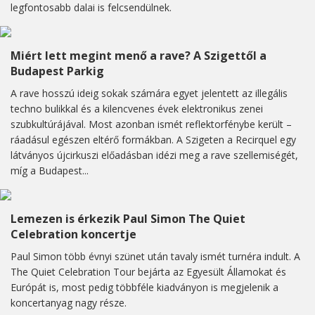
legfontosabb dalai is felcsendülnek.
Miért lett megint menő a rave? A Szigettől a
Budapest Parkig
A rave hosszú ideig sokak számára egyet jelentett az illegális
techno bulikkal és a kilencvenes évek elektronikus zenei
szubkultúrájával. Most azonban ismét reflektorfénybe került –
ráadásul egészen eltérő formákban. A Szigeten a Recirquel egy
látványos újcirkuszi előadásban idézi meg a rave szellemiségét,
míg a Budapest...
Lemezen is érkezik Paul Simon The Quiet
Celebration koncertje
Paul Simon több évnyi szünet után tavaly ismét turnéra indult. A
The Quiet Celebration Tour bejárta az Egyesült Államokat és
Európát is, most pedig többféle kiadványon is megjelenik a
koncertanyag nagy része.