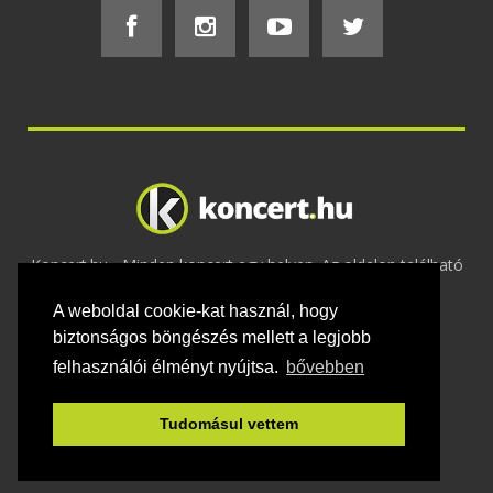
Koncert.hu - Minden koncert egy helyen. Az oldalon található
tartalmakat szerzői jogok védik © 2002 -
A weboldal cookie-kat használ, hogy
2020
Adatvédelem
-
ÁSZF
-
Felhasználási
feltételek
-
Webmaster
-
Kapcsolat és üzenet küldés
biztonságos böngészés mellett a legjobb
felhasználói élményt nyújtsa.
bővebben
Tudomásul vettem