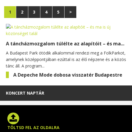
1
2
3
4
5
>
A táncházmozgalom túlélte az alapítóit – és ma...
A Budapest Park ötödik alkalommal rendezi meg a FolkParkot,
amelynek középpontjában ezúttal is az élő népzene és a közös
tánc áll. A program...
A Depeche Mode dobosa visszatér Budapestre
KONCERT NAPTÁR
TÖLTSD FEL AZ OLDALRA