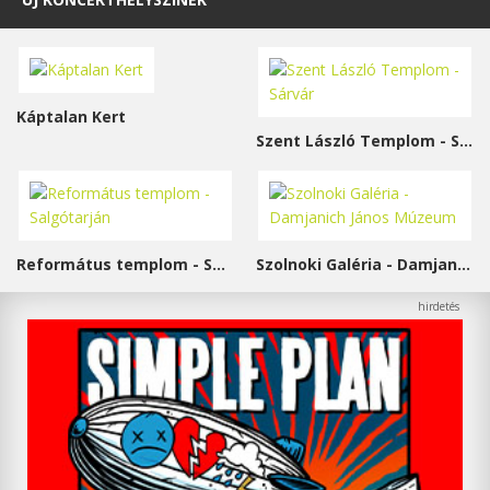
Káptalan Kert
Szent László Templom - Sárvár
Református templom - Salgótarján
Szolnoki Galéria - Damjanich János Múzeum