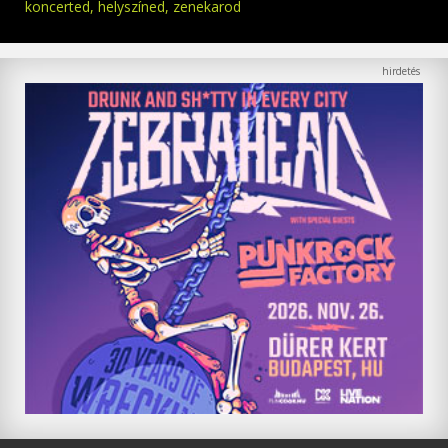
koncerted, helyszíned, zenekarod