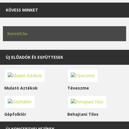
KÖVESS MINKET
Koncert.hu
ÚJ ELŐADÓK ÉS EGYÜTTESEK
Mulató Aztékok
Téveszme
Gépfolklór
Behajtani Tilos
ÚJ KONCERTHELYSZÍNEK