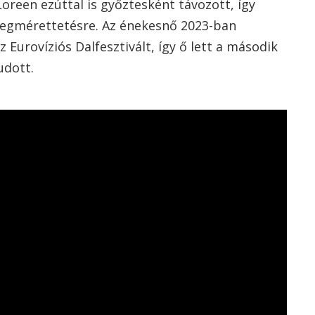
Loreen ezúttal is győztesként távozott, így
megmérettetésre. Az énekesnő 2023-ban
Eurovíziós Dalfesztivált, így ő lett a második
udott.