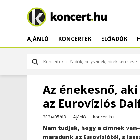
AJÁNLÓ
KONCERTEK
ELŐADÓK
Az énekesnő, aki
az Eurovíziós Dal
2024/05/08 ·
Ajánló
·
koncert.hu
Nem tudjuk, hogy a címnek van-e
maradunk az Eurovíziótól, s las