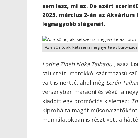
sem lesz, mi az. De azért szerint
2025. március 2-án az Akvárium 
legnagyobb slágereit.
Az első nő, aki kétszer is megnyerte az Eurovíziós
Lorine Zineb Noka Talhaou
i, azaz
Lo
született, marokkói származású sz
vált ismertté, ahol még
Lorén Talha
versenyben maradni és végül a negy
kiadott egy promóciós kislemezt
Th
kipróbálta magát műsorvezetőként 
munkálatokban is részt vett a hátt