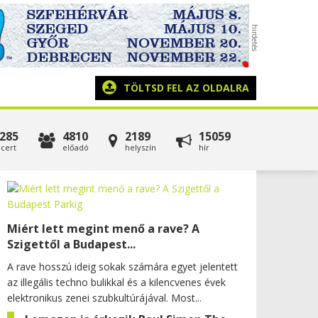
TÖLTSD FEL AZ OLDALRA
285
4810
2189
15059
cert
előadó
helyszín
hír
Miért lett megint menő a rave? A
Szigettől a Budapest...
A rave hosszú ideig sokak számára egyet jelentett
az illegális techno bulikkal és a kilencvenes évek
elektronikus zenei szubkultúrájával. Most...