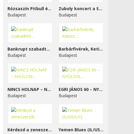
Rózsaszín Pitbull és...
Zuboly koncert a STENK-ben
Budapest
Budapest
Bankrupt szabadtéri...
Barbárfivérek, Ketioz,...
Budapest
Budapest
NINCS HOLNAP – NYÚLON...
EGRI JÁNOS 60 – NYÚLON...
Budapest
Budapest
Kérdezd a zeneszerzőt...
Yemen Blues (IL/US/UY)