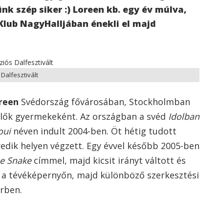
ünk szép siker :) Loreen kb. egy év múlva,
Klub NagyHalljában énekli el majd
 Dalfesztivált
reen
Svédország fővárosában, Stockholmban
ülők gyermekeként. Az országban a svéd
Idolban
oui
néven indult 2004-ben. Öt hétig tudott
edik helyen végzett. Egy évvel később 2005-ben
e Snake
címmel, majd kicsit irányt váltott és
a tévéképernyőn, majd különböző szerkesztési
érben.