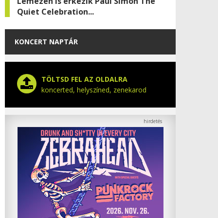
Lemezen is érkezik Paul Simon The
Quiet Celebration...
KONCERT NAPTÁR
TÖLTSD FEL AZ OLDALRA
koncerted, helyszíned, zenekarod