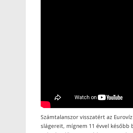
Számtalanszor visszatért az Eurovíz
slágereit, mígnem 11 évvel később 