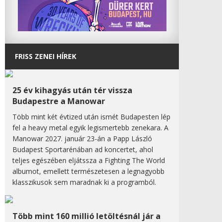
FRISS ZENEI HÍREK
25 év kihagyás után tér vissza
Budapestre a Manowar
Több mint két évtized után ismét Budapesten lép
fel a heavy metal egyik legismertebb zenekara. A
Manowar 2027. január 23-án a Papp László
Budapest Sportarénában ad koncertet, ahol
teljes egészében eljátssza a Fighting The World
albumot, emellett természetesen a legnagyobb
klasszikusok sem maradnak ki a programból.
Több mint 160 millió letöltésnál jár a