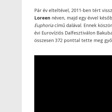
Pár év elteltével, 2011-ben tért vis
Loreen
néven, majd egy évvel késő
Euphoria
című dalával. Ennek köszö
évi Eurovíziós Dalfesztiválon Bakub
összesen 372 ponttal tette meg győ