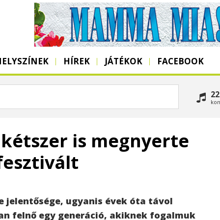
HELYSZÍNEK
HÍREK
JÁTÉKOK
FACEBOOK
22
kon
 kétszer is megnyerte
fesztivált
 jelentősége, ugyanis évek óta távol
san felnő egy generáció, akiknek fogalmuk