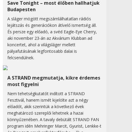
Save Tonight – most élőben hallhatjuk
Budapesten
A sláger mögött megszámlálhatatlan rádiós
lejátszás és generációkon átívelő ismertség áll.
És persze egy előadó, a svéd Eagle-Eye Cherry,
aki november 23-án az Akvárium Klubban ad
koncertet, ahol a világsláger mellett
pályafutásának legfontosabb dalai is
felcsendülnek.
A STRAND megmutatja, kikre érdemes
most figyelni
Nem tehetségkutatót indított a STRAND
Fesztivál, hanem ismét kijelölte azt a négy
előadót, akik szerintük a következő évek
meghatározó szereplői lehetnek a hazai
könnyűzenében. A tavaly debütált STRAND FAN
program idén Mehringer Marcit, Gyurist, Lenkke-t