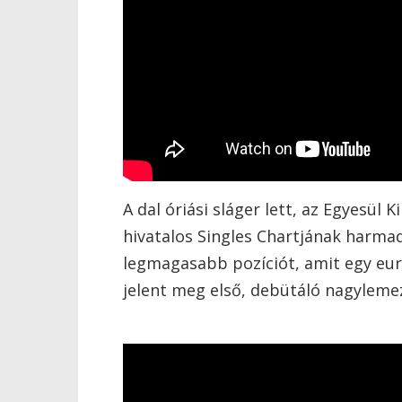
A dal óriási sláger lett, az Egyesül 
hivatalos Singles Chartjának harmad
legmagasabb pozíciót, amit egy euro
jelent meg első, debütáló nagylem