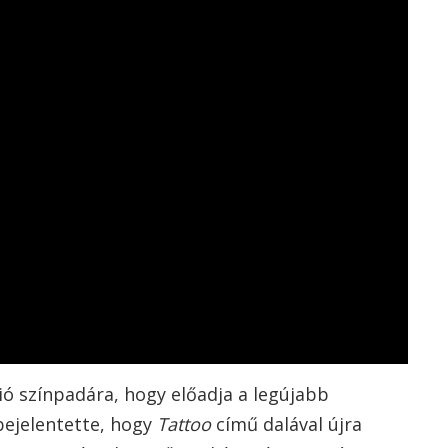
ió színpadára, hogy előadja a legújabb
bejelentette, hogy
Tattoo
című dalával újra