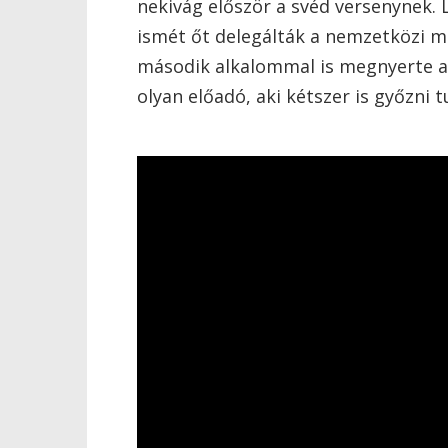
nekivág először a svéd versenynek. 
ismét őt delegálták a nemzetközi 
második alkalommal is megnyerte az 
olyan előadó, aki kétszer is győzni t