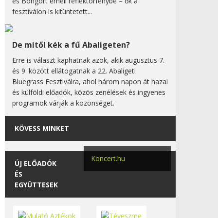
és Bongort emeli reflektorfénybe – ők a
fesztiválon is kitüntetett...
De mitől kék a fű Abaligeten?
Erre is választ kaphatnak azok, akik augusztus 7.
és 9. között ellátogatnak a 22. Abaligeti
Bluegrass Fesztiválra, ahol három napon át hazai
és külföldi előadók, közös zenélések és ingyenes
programok várják a közönséget.
KÖVESS MINKET
Koncert.hu
ÚJ ELŐADÓK
ÉS
EGYÜTTESEK