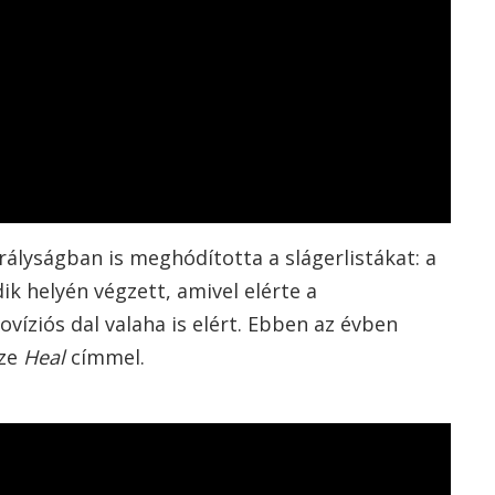
Királyságban is meghódította a slágerlistákat: a
ik helyén végzett, amivel elérte a
víziós dal valaha is elért. Ebben az évben
eze
Heal
címmel.