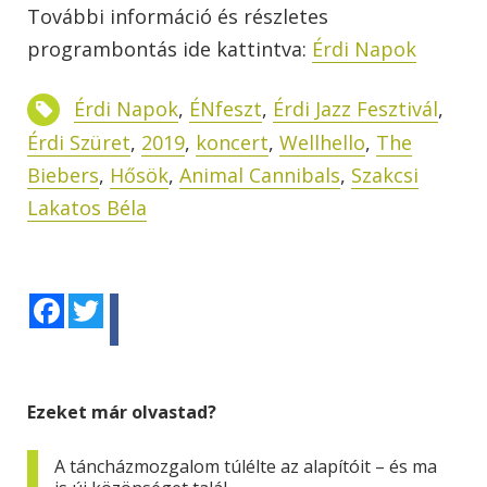
További információ és részletes
programbontás ide kattintva:
Érdi Napok
Érdi Napok
,
ÉNfeszt
,
Érdi Jazz Fesztivál
,
Érdi Szüret
,
2019
,
koncert
,
Wellhello
,
The
Biebers
,
Hősök
,
Animal Cannibals
,
Szakcsi
Lakatos Béla
Facebook
Twitter
Ezeket már olvastad?
A táncházmozgalom túlélte az alapítóit – és ma