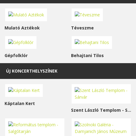
Mulató Aztékok
Téveszme
Gépfolklór
Behajtani Tilos
ÚJ KONCERTHELYSZÍNEK
Káptalan Kert
Szent László Templom - Sárvár