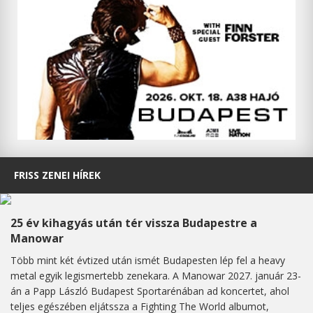
FRISS ZENEI HÍREK
25 év kihagyás után tér vissza Budapestre a
Manowar
Több mint két évtized után ismét Budapesten lép fel a heavy
metal egyik legismertebb zenekara. A Manowar 2027. január 23-
án a Papp László Budapest Sportarénában ad koncertet, ahol
teljes egészében eljátssza a Fighting The World albumot,