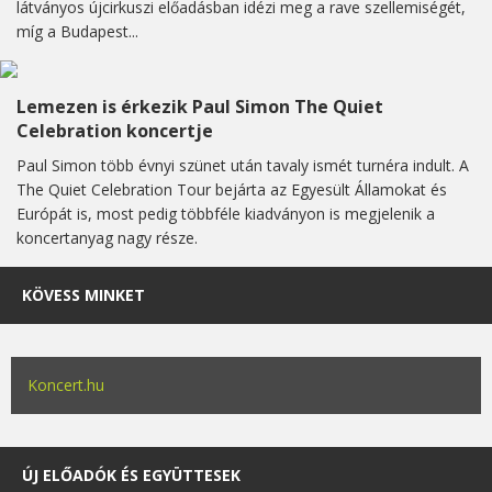
látványos újcirkuszi előadásban idézi meg a rave szellemiségét,
míg a Budapest...
Lemezen is érkezik Paul Simon The Quiet
Celebration koncertje
Paul Simon több évnyi szünet után tavaly ismét turnéra indult. A
The Quiet Celebration Tour bejárta az Egyesült Államokat és
Európát is, most pedig többféle kiadványon is megjelenik a
koncertanyag nagy része.
KÖVESS MINKET
Koncert.hu
ÚJ ELŐADÓK ÉS EGYÜTTESEK