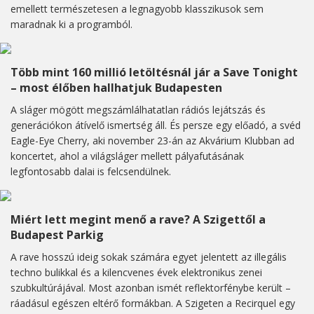
emellett természetesen a legnagyobb klasszikusok sem
maradnak ki a programból.
Több mint 160 millió letöltésnál jár a Save Tonight
– most élőben hallhatjuk Budapesten
A sláger mögött megszámlálhatatlan rádiós lejátszás és
generációkon átívelő ismertség áll. És persze egy előadó, a svéd
Eagle-Eye Cherry, aki november 23-án az Akvárium Klubban ad
koncertet, ahol a világsláger mellett pályafutásának
legfontosabb dalai is felcsendülnek.
Miért lett megint menő a rave? A Szigettől a
Budapest Parkig
A rave hosszú ideig sokak számára egyet jelentett az illegális
techno bulikkal és a kilencvenes évek elektronikus zenei
szubkultúrájával. Most azonban ismét reflektorfénybe került –
ráadásul egészen eltérő formákban. A Szigeten a Recirquel egy