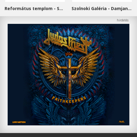
Református templom - Salgótarján
Szolnoki Galéria - Damjanich János Múzeum