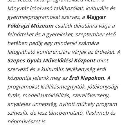
könyvtár író­olvasó találkozókat, kulturális és
gyermekprogramokat szervez, a
Magyar
Földrajzi Múzeum
családi délutánra várja a
felnőtteket és a gyerekeket, szeptember első
hetében pedig egy mindenki számára
látogatható konferenciára várják az érdieket. A
Szepes Gyula Művelődési Központ
mint
szervező és a kulturális tevékenység érdi
központja jelenik meg az
Érdi Napokon
. A
programokat kiállításmegnyitók, jótékonysági
futás, modellautó­kiállítás, szerelőverseny,
anyatejes ünnepség, nyitott műhely program
színesíti, de lesz táncbemutató, flashmob és
népművészet is.