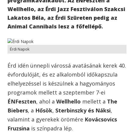
programkavalkádot. Az ÉNFeszten a
Wellhello, az Érdi Jazz Fesztiválon Szakcsi
Lakatos Béla, az Érdi Szüreten pedig az
Animal Cannibals lesz a főfellépő.
Érdi Napok
Érd idén ünnepli várossá avatásának kerek 40.
évfordulóját, és ez alkalomból időkapszula
elhelyezéssel is készülnek a hagyományos
programok mellett a szeptember 7-ei
ÉNFeszten
, ahol a
Wellhello
mellett a
The
Biebers
, a
Hősök
,
Sterbinszky és Náksi
,
valamint a gyerekek örömére
Kovácsovics
Fruzsina
is színpadra lép.