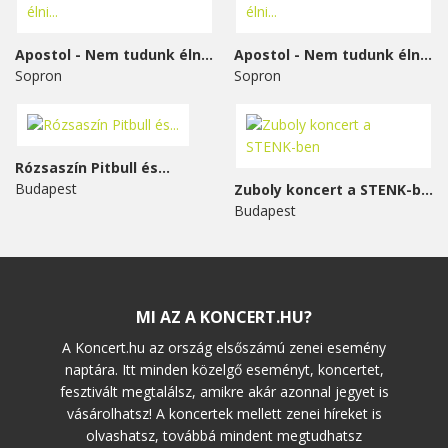
Apostol - Nem tudunk élni...
Apostol - Nem tudunk élni...
Sopron
Sopron
Rózsaszín Pitbull és...
Budapest
Zuboly koncert a STENK-ben
Budapest
MI AZ A KONCERT.HU?
A Koncert.hu az ország elsőszámú zenei esemény
naptára. Itt minden közelgő eseményt, koncertet,
fesztivált megtalálsz, amikre akár azonnal jegyet is
vásárolhatsz! A koncertek mellett zenei híreket is
olvashatsz, továbbá mindent megtudhatsz