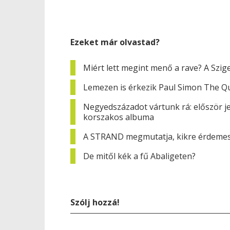
Ezeket már olvastad?
Miért lett megint menő a rave? A Szig
Lemezen is érkezik Paul Simon The Qu
Negyedszázadot vártunk rá: először j
korszakos albuma
A STRAND megmutatja, kikre érdemes 
De mitől kék a fű Abaligeten?
Szólj hozzá!