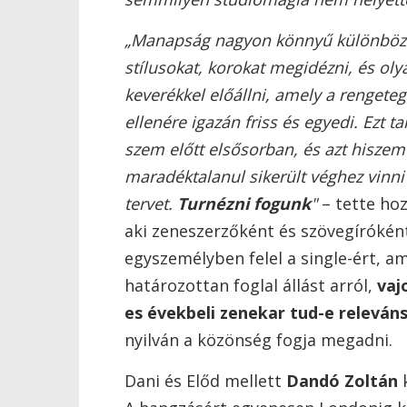
„Manapság nagyon könnyű különbö
stílusokat, korokat megidézni, és oly
keverékkel előállni, amely a rengeteg
ellenére igazán friss és egyedi. Ezt ta
szem előtt elsősorban, és azt hiszem
maradéktalanul sikerült véghez vinni
tervet.
Turnézni fogunk
"
– tette ho
aki zeneszerzőként és szövegírókén
egyszemélyben felel a single-ért, am
határozottan foglal állást arról,
vaj
es évekbeli zenekar tud-e releváns
nyilván a közönség fogja megadni.
Dani és Előd mellett
Dandó Zoltán
k