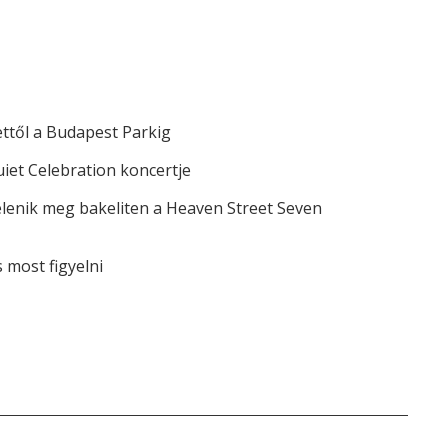
ettől a Budapest Parkig
iet Celebration koncertje
elenik meg bakeliten a Heaven Street Seven
most figyelni