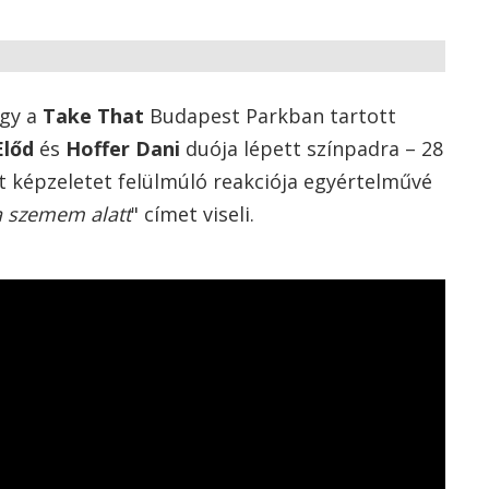
ogy a
Take That
Budapest Parkban tartott
Előd
és
Hoffer Dani
duója lépett színpadra – 28
t képzeletet felülmúló reakciója egyértelművé
 szemem alatt
" címet viseli.