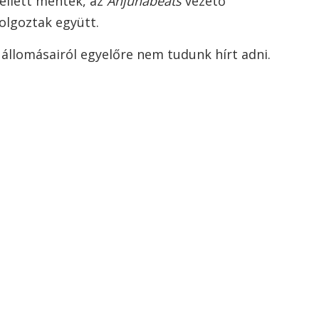
llett mentek, az
Anjunabeats
vezető
olgoztak együtt.
 állomásairól egyelőre nem tudunk hírt adni.