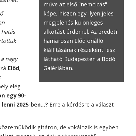
műve az első "nemcicás"
ző
képe, hiszen egy ilyen jeles
an
megjelenés különleges
 hatás
alkotást érdemel. Az eredeti
rtottuk
hamarosan Előd önálló
kiállításának részeként lesz
 a nagy
látható Budapesten a Bodó
zzá
Előd
,
Galériában.
t
ely elég
on egy 90-
 lenni 2025-ben...?
Erre a kérdésre a választ
özreműködik gitáron, de vokálozik is egyben.