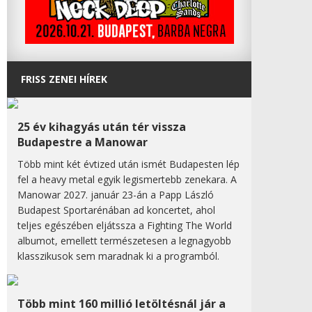
FRISS ZENEI HÍREK
25 év kihagyás után tér vissza
Budapestre a Manowar
Több mint két évtized után ismét Budapesten lép
fel a heavy metal egyik legismertebb zenekara. A
Manowar 2027. január 23-án a Papp László
Budapest Sportarénában ad koncertet, ahol
teljes egészében eljátssza a Fighting The World
albumot, emellett természetesen a legnagyobb
klasszikusok sem maradnak ki a programból.
Több mint 160 millió letöltésnál jár a