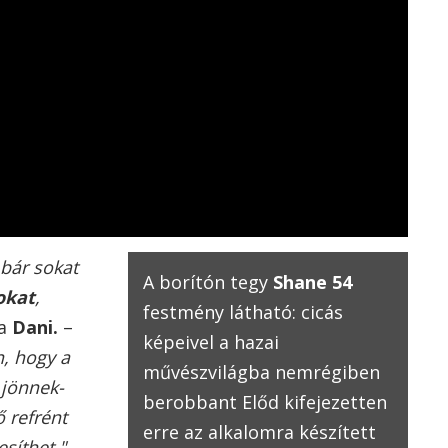
 bár sokat
A borítón tegy
Shane 54
okat
,
festmény látható: cicás
ja
Dani.
–
képeivel a hazai
, hogy a
művészvilágba nemrégiben
 jönnek-
berobbant Előd kifejezetten
 refrént
erre az alkalomra készített
síthet."