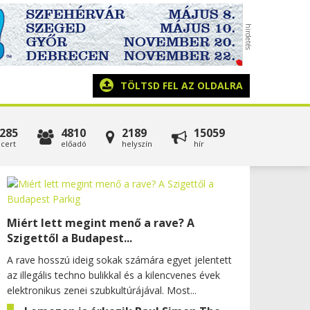
TÖLTSD FEL AZ OLDALRA
285
4810
2189
15059
cert
előadó
helyszín
hír
Miért lett megint menő a rave? A
Szigettől a Budapest...
A rave hosszú ideig sokak számára egyet jelentett
az illegális techno bulikkal és a kilencvenes évek
elektronikus zenei szubkultúrájával. Most...