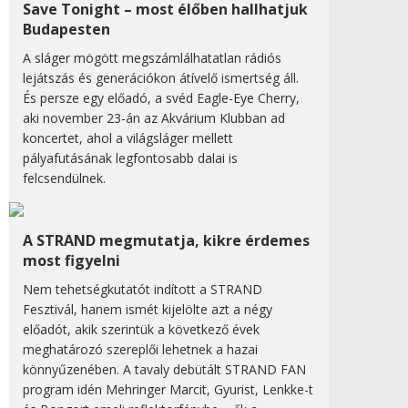
Save Tonight – most élőben hallhatjuk
Budapesten
A sláger mögött megszámlálhatatlan rádiós
lejátszás és generációkon átívelő ismertség áll.
És persze egy előadó, a svéd Eagle-Eye Cherry,
aki november 23-án az Akvárium Klubban ad
koncertet, ahol a világsláger mellett
pályafutásának legfontosabb dalai is
felcsendülnek.
A STRAND megmutatja, kikre érdemes
most figyelni
Nem tehetségkutatót indított a STRAND
Fesztivál, hanem ismét kijelölte azt a négy
előadót, akik szerintük a következő évek
meghatározó szereplői lehetnek a hazai
könnyűzenében. A tavaly debütált STRAND FAN
program idén Mehringer Marcit, Gyurist, Lenkke-t