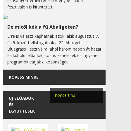
és Bongort emeli reflektorfénybe – ők a
fesztiválon is kitüntetett...
De mitől kék a fű Abaligeten?
Erre is választ kaphatnak azok, akik augusztus 7.
és 9. között ellátogatnak a 22. Abaligeti
Bluegrass Fesztiválra, ahol három napon át hazai
és külföldi előadók, közös zenélések és ingyenes
programok várják a közönséget.
KÖVESS MINKET
Koncert.hu
ÚJ ELŐADÓK
ÉS
EGYÜTTESEK