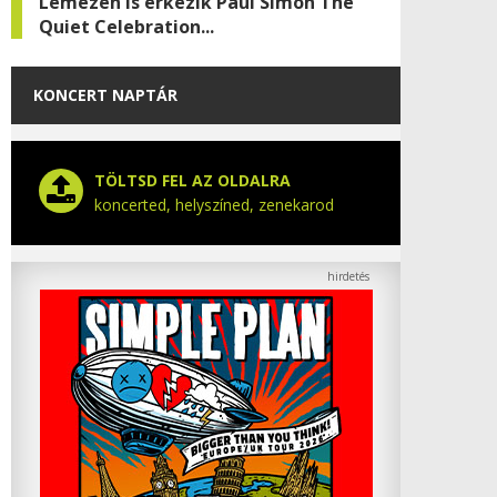
Lemezen is érkezik Paul Simon The
Quiet Celebration...
KONCERT NAPTÁR
TÖLTSD FEL AZ OLDALRA
koncerted, helyszíned, zenekarod