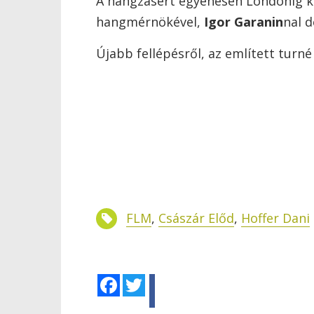
A hangzásért egyenesen Londonig ke
hangmérnökével,
Igor Garanin
nal d
Újabb fellépésről, az említett turné
FLM
,
Császár Előd
,
Hoffer Dani
Facebook
Twitter