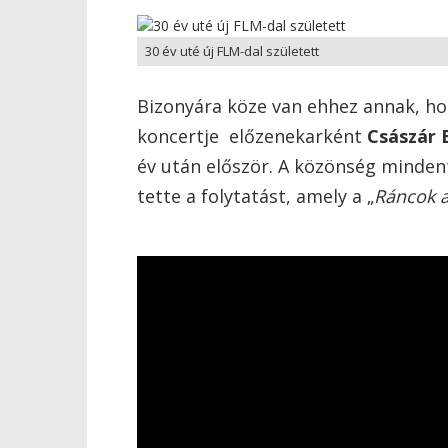
30 év uté új FLM-dal született
Bizonyára köze van ehhez annak, h
koncertje előzenekarként
Császár 
év után először. A közönség minden
tette a folytatást, amely a „
Ráncok a