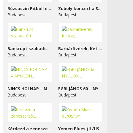
Rózsaszín Pitbull és...
Zuboly koncert a STENK-ben
Budapest
Budapest
Bankrupt szabadtéri...
Barbárfivérek, Ketioz,...
Budapest
Budapest
NINCS HOLNAP – NYÚLON...
EGRI JÁNOS 60 – NYÚLON...
Budapest
Budapest
Kérdezd a zeneszerzőt...
Yemen Blues (IL/US/UY)