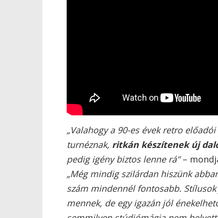
„
Valahogy a 90-es évek retro előadói
turnéznak,
ritkán készítenek új dal
pedig igény biztos lenne rá"
– mond
„Még mindig szilárdan hiszünk abban
szám mindennél fontosabb. Stílusok
mennek, de egy igazán jól énekelhető
semmilyen stúdiómágia nem helyette