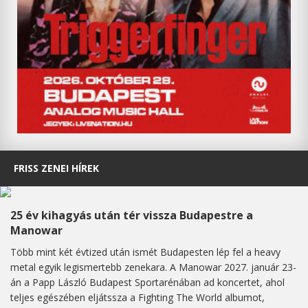
FRISS ZENEI HÍREK
25 év kihagyás után tér vissza Budapestre a
Manowar
Több mint két évtized után ismét Budapesten lép fel a heavy
metal egyik legismertebb zenekara. A Manowar 2027. január 23-
án a Papp László Budapest Sportarénában ad koncertet, ahol
teljes egészében eljátssza a Fighting The World albumot,