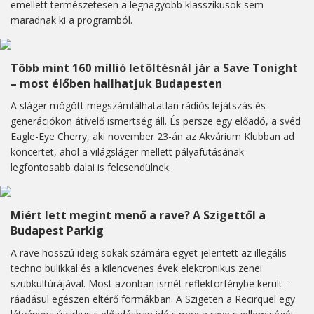
emellett természetesen a legnagyobb klasszikusok sem
maradnak ki a programból.
Több mint 160 millió letöltésnál jár a Save Tonight
– most élőben hallhatjuk Budapesten
A sláger mögött megszámlálhatatlan rádiós lejátszás és
generációkon átívelő ismertség áll. És persze egy előadó, a svéd
Eagle-Eye Cherry, aki november 23-án az Akvárium Klubban ad
koncertet, ahol a világsláger mellett pályafutásának
legfontosabb dalai is felcsendülnek.
Miért lett megint menő a rave? A Szigettől a
Budapest Parkig
A rave hosszú ideig sokak számára egyet jelentett az illegális
techno bulikkal és a kilencvenes évek elektronikus zenei
szubkultúrájával. Most azonban ismét reflektorfénybe került –
ráadásul egészen eltérő formákban. A Szigeten a Recirquel egy