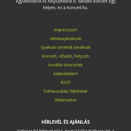
együttesekről és helyszínekről is. Minden koncert egy
helyen, ez a Koncert.hu.
Impresszum
Médiaajánlatunk
Gyakran ismételt kérdések
Koncert
,
előadó
,
helyszín
Korábbi koncertek
Adatvédelem
ÁSZF
Felhasználási feltételek
Webmaster
HÍRLEVÉL ÉS AJÁNLÁS
Iratkozz fel hírlevelünkre, hogy tájékoztathassunk a