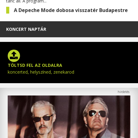
tánc áll. A program...
A Depeche Mode dobosa visszatér Budapestre
KONCERT NAPTÁR
TÖLTSD FEL AZ OLDALRA
koncerted, helyszíned, zenekarod