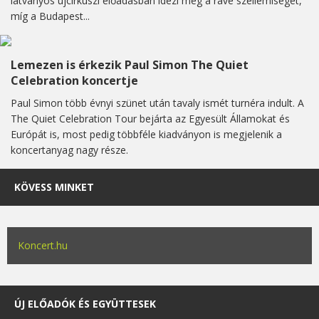
látványos újcirkuszi előadásban idézi meg a rave szellemiségét,
míg a Budapest...
Lemezen is érkezik Paul Simon The Quiet
Celebration koncertje
Paul Simon több évnyi szünet után tavaly ismét turnéra indult. A
The Quiet Celebration Tour bejárta az Egyesült Államokat és
Európát is, most pedig többféle kiadványon is megjelenik a
koncertanyag nagy része.
KÖVESS MINKET
Koncert.hu
ÚJ ELŐADÓK ÉS EGYÜTTESEK