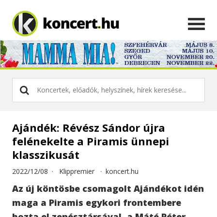
Ajándék: Révész Sándor újra
felénekelte a Piramis ünnepi
klasszikusát
2022/12/08 ·
Klippremier
·
koncert.hu
Az új köntösbe csomagolt Ajándékot idén
maga a Piramis egykori frontembere
hozta el zenésztársával, a Máté Péter-