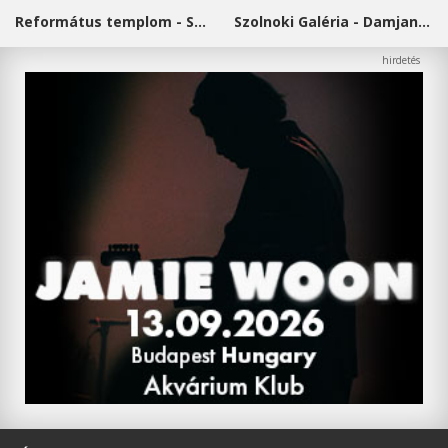
Református templom - Salgótarján
Szolnoki Galéria - Damjanich János Múzeum