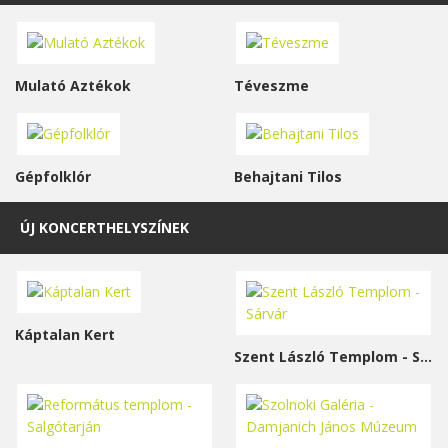
Mulató Aztékok
Téveszme
Gépfolklór
Behajtani Tilos
ÚJ KONCERTHELYSZÍNEK
Káptalan Kert
Szent László Templom - Sárvár