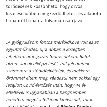
törődésének köszönhető, hogy orvosi
kezelése időben megkezdődhetett és állapota
hónapról hónapra folyamatosan javul.
„A gyógyulásom fontos mérföldköve volt ez az
együttműködés; újra abban a közegben
lehettem, ami igazán fontos nekem. Rátok
bízom annak elképzelését, mit jelentettek
számomra a stúdiófelvételek, és mekkora
örömmel éltem meg, ráadásul nem sokkal egy
lezajlott Covid-fertőzés után, hogy 44 év
elteltével is ugyanabban a hangnemben
tehettem eleget a felkínált kihívásnak, mint
annak idején"
– mondta el
Révész Sándor.