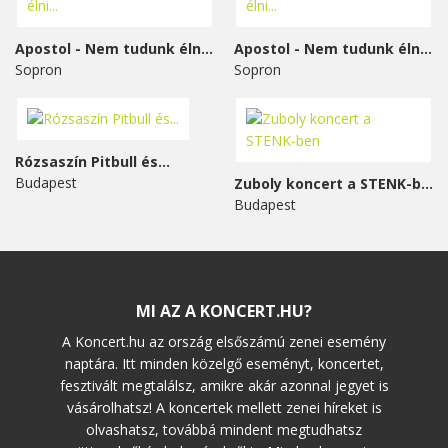
Apostol - Nem tudunk élni...
Apostol - Nem tudunk élni...
Sopron
Sopron
Rózsaszín Pitbull és...
Budapest
Zuboly koncert a STENK-ben
Budapest
MI AZ A KONCERT.HU?
A Koncert.hu az ország elsőszámú zenei esemény
naptára. Itt minden közelgő eseményt, koncertet,
fesztivált megtalálsz, amikre akár azonnal jegyet is
vásárolhatsz! A koncertek mellett zenei híreket is
olvashatsz, továbbá mindent megtudhatsz