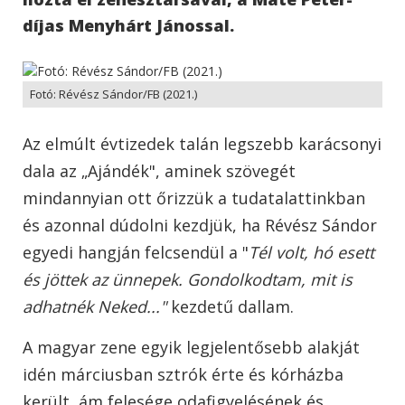
díjas Menyhárt Jánossal.
Fotó: Révész Sándor/FB (2021.)
Az elmúlt évtizedek talán legszebb karácsonyi
dala az „Ajándék", aminek szövegét
mindannyian ott őrizzük a tudatalattinkban
és azonnal dúdolni kezdjük, ha Révész Sándor
egyedi hangján felcsendül a "
Tél volt, hó esett
és jöttek az ünnepek. Gondolkodtam, mit is
adhatnék Neked..."
kezdetű dallam.
A magyar zene egyik legjelentősebb alakját
idén márciusban sztrók érte és kórházba
került, ám felesége odafigyelésének és