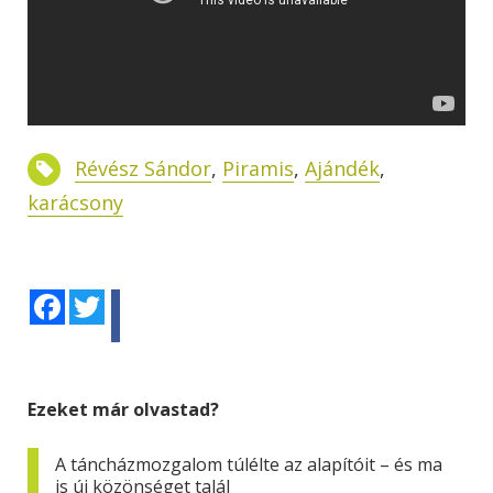
Révész Sándor
,
Piramis
,
Ajándék
,
karácsony
Facebook
Twitter
Ezeket már olvastad?
A táncházmozgalom túlélte az alapítóit – és ma
is új közönséget talál