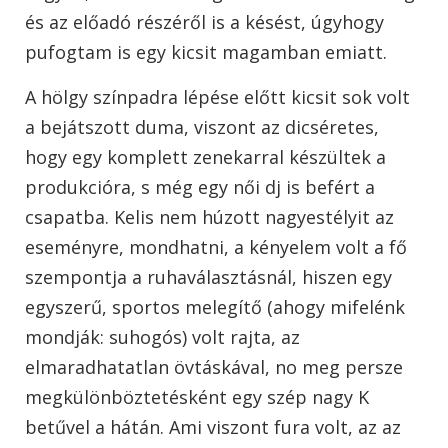
és az előadó részéről is a késést, úgyhogy
pufogtam is egy kicsit magamban emiatt.
A hölgy színpadra lépése előtt kicsit sok volt
a bejátszott duma, viszont az dicséretes,
hogy egy komplett zenekarral készültek a
produkcióra, s még egy női dj is befért a
csapatba. Kelis nem húzott nagyestélyit az
eseményre, mondhatni, a kényelem volt a fő
szempontja a ruhaválasztásnál, hiszen egy
egyszerű, sportos melegítő (ahogy mifelénk
mondják: suhogós) volt rajta, az
elmaradhatatlan övtáskával, no meg persze
megkülönböztetésként egy szép nagy K
betűvel a hátán. Ami viszont fura volt, az az