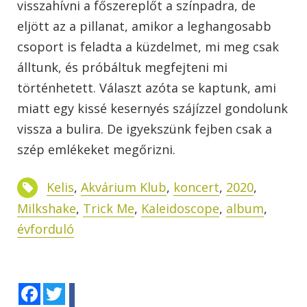
visszahívni a főszereplőt a színpadra, de
eljött az a pillanat, amikor a leghangosabb
csoport is feladta a küzdelmet, mi meg csak
álltunk, és próbáltuk megfejteni mi
történhetett. Választ azóta se kaptunk, ami
miatt egy kissé kesernyés szájízzel gondolunk
vissza a bulira. De igyekszünk fejben csak a
szép emlékeket megőrizni.
Kelis
,
Akvárium Klub
,
koncert
,
2020
,
Milkshake
,
Trick Me
,
Kaleidoscope
,
album
,
évforduló
Facebook
Twitter