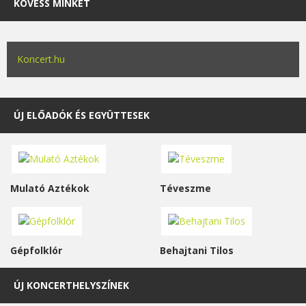
KÖVESS MINKET
Koncert.hu
ÚJ ELŐADÓK ÉS EGYÜTTESEK
Mulató Aztékok
Téveszme
Gépfolklór
Behajtani Tilos
ÚJ KONCERTHELYSZÍNEK