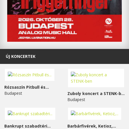
ÚJ KONCERTEK
Rózsaszín Pitbull és...
Budapest
Zuboly koncert a STENK-ben
Budapest
Bankrupt szabadtéri...
Barbárfivérek, Ketioz,...