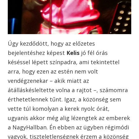
Úgy kezdődött, hogy az előzetes
bejelentéshez képest
Kelis
jó fél órás
késéssel lépett színpadra, ami tekintettel
arra, hogy ezen az estén nem volt
vendégzenekar – akik miatt az
átálláskésleltette volna a rajtot –, számomra
érthetetlennek tűnt. Igaz, a közönség sem
vette túl komolyan a kerek nyolc órát,
ugyanis akkor még alig lézengtek az emberek
a NagyHallban. Én ebben az ügyben régimódi
vagyok, tiszteletlenségnek érzem a közönség