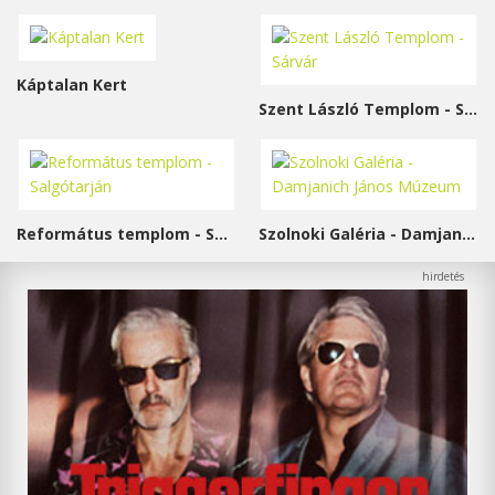
Káptalan Kert
Szent László Templom - Sárvár
Református templom - Salgótarján
Szolnoki Galéria - Damjanich János Múzeum