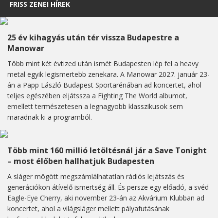
FRISS ZENEI HÍREK
25 év kihagyás után tér vissza Budapestre a
Manowar
Több mint két évtized után ismét Budapesten lép fel a heavy
metal egyik legismertebb zenekara. A Manowar 2027. január 23-
án a Papp László Budapest Sportarénában ad koncertet, ahol
teljes egészében eljátssza a Fighting The World albumot,
emellett természetesen a legnagyobb klasszikusok sem
maradnak ki a programból.
Több mint 160 millió letöltésnál jár a Save Tonight
– most élőben hallhatjuk Budapesten
A sláger mögött megszámlálhatatlan rádiós lejátszás és
generációkon átívelő ismertség áll. És persze egy előadó, a svéd
Eagle-Eye Cherry, aki november 23-án az Akvárium Klubban ad
koncertet, ahol a világsláger mellett pályafutásának