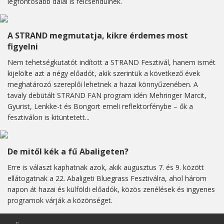
legfontosabb dalai is felcsendülnek.
A STRAND megmutatja, kikre érdemes most
figyelni
Nem tehetségkutatót indított a STRAND Fesztivál, hanem ismét
kijelölte azt a négy előadót, akik szerintük a következő évek
meghatározó szereplői lehetnek a hazai könnyűzenében. A
tavaly debütált STRAND FAN program idén Mehringer Marcit,
Gyurist, Lenkke-t és Bongort emeli reflektorfénybe – ők a
fesztiválon is kitüntetett...
De mitől kék a fű Abaligeten?
Erre is választ kaphatnak azok, akik augusztus 7. és 9. között
ellátogatnak a 22. Abaligeti Bluegrass Fesztiválra, ahol három
napon át hazai és külföldi előadók, közös zenélések és ingyenes
programok várják a közönséget.