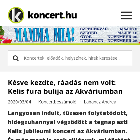
Késve kezdte, ráadás nem volt:
Kelis fura bulija az Akváriumban
2020/03/04 ·
Koncertbeszámoló
·
Labancz Andrea
Langyosan indult, tüzesen folytatódott,
hidegzuhannyal végződött a tegnap esti
Kelis jubileumi koncert az Akváriumban.
És még most is csak pillázunk, mi történt.