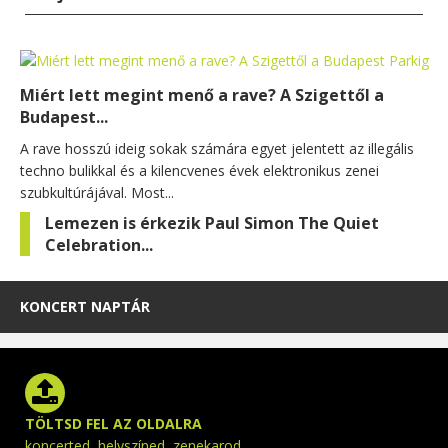
Miért lett megint menő a rave? A Szigettől a
Budapest...
A rave hosszú ideig sokak számára egyet jelentett az illegális
techno bulikkal és a kilencvenes évek elektronikus zenei
szubkultúrájával. Most...
Lemezen is érkezik Paul Simon The Quiet
Celebration...
KONCERT NAPTÁR
TÖLTSD FEL AZ OLDALRA
koncerted, helyszíned, zenekarod