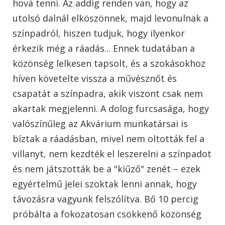
hová tenni. Az addig renden van, hogy az
utolsó dalnál elköszönnek, majd levonulnak a
színpadról, hiszen tudjuk, hogy ilyenkor
érkezik még a ráadás... Ennek tudatában a
közönség lelkesen tapsolt, és a szokásokhoz
híven követelte vissza a művésznőt és
csapatát a színpadra, akik viszont csak nem
akartak megjelenni. A dolog furcsasága, hogy
valószínűleg az Akvárium munkatársai is
bíztak a ráadásban, mivel nem oltották fel a
villanyt, nem kezdték el leszerelni a színpadot
és nem játszották be a "kiűző" zenét – ezek
egyértelmű jelei szoktak lenni annak, hogy
távozásra vagyunk felszólítva. Bő 10 percig
próbálta a fokozatosan csökkenő közönség