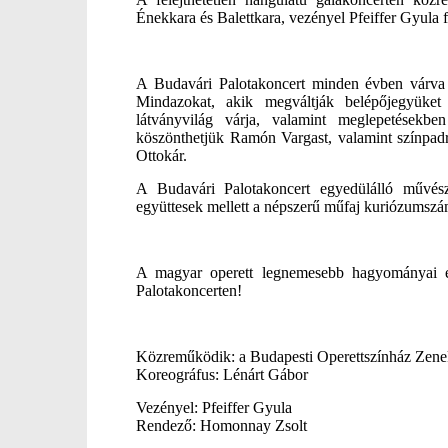
Énekkara és Balettkara, vezényel Pfeiffer Gyula 
A Budavári Palotakoncert minden évben várva 
Mindazokat, akik megváltják belépőjegyüket
látványvilág várja, valamint meglepetésekb
köszönthetjük Ramón Vargast, valamint színpad
Ottokár.
A Budavári Palotakoncert egyedülálló művész
együttesek mellett a népszerű műfaj kuriózumszámb
A magyar operett legnemesebb hagyományai és 
Palotakoncerten!
Közreműködik: a Budapesti Operettszínház Zenek
Koreográfus: Lénárt Gábor
Vezényel: Pfeiffer Gyula
Rendező: Homonnay Zsolt