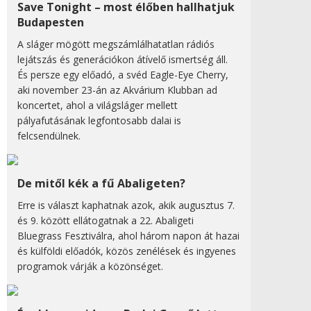
Save Tonight – most élőben hallhatjuk
Budapesten
A sláger mögött megszámlálhatatlan rádiós
lejátszás és generációkon átívelő ismertség áll.
És persze egy előadó, a svéd Eagle-Eye Cherry,
aki november 23-án az Akvárium Klubban ad
koncertet, ahol a világsláger mellett
pályafutásának legfontosabb dalai is
felcsendülnek.
De mitől kék a fű Abaligeten?
Erre is választ kaphatnak azok, akik augusztus 7.
és 9. között ellátogatnak a 22. Abaligeti
Bluegrass Fesztiválra, ahol három napon át hazai
és külföldi előadók, közös zenélések és ingyenes
programok várják a közönséget.