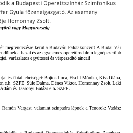
dik a Budapesti Operettszínház Szimfonikus
ffer Gyula főzeneigazgató. Az esemény
ője Homonnay Zsolt.
önyörű vagy Magyarország
mét megrendezésre kerül a Budavári Palotakoncert! A Budai Vár
endülnek a hazai és az egyetemes operettirodalom legnépszerűbb
ei, varázslatos együttesei és vérpezsdítő táncai!
jai és fiatal tehetségei: Bojtos Luca, Fischl Mónika, Kiss Diána,
en e.h. SZFE, Süle Dalma, Dénes Viktor, Homonnay Zsolt, Laki
 Ádám és Tassonyi Balázs e.h. SZFE.
ük Ramón Vargast, valamint színpadra lépnek a Tenorok: Vadász
reműködik a Budapesti Operettszínház Szimfonikus Zenekara,