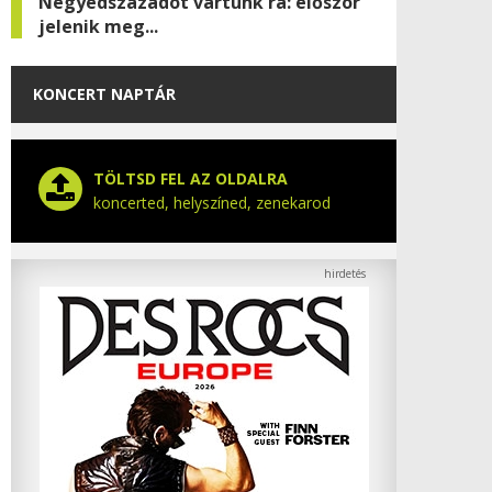
Negyedszázadot vártunk rá: először
jelenik meg...
KONCERT NAPTÁR
TÖLTSD FEL AZ OLDALRA
koncerted, helyszíned, zenekarod