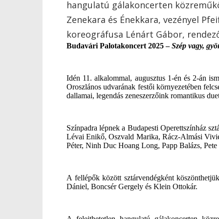
hangulatú gálakoncerten közreműkö
Zenekara és Énekkara, vezényel Pfei
koreográfusa Lénárt Gábor, rendez
Budavári Palotakoncert 2025 –
Szép vagy, gy
Idén 11. alkalommal, augusztus 1-én és 2-án is
Oroszlános udvarának festői környezetében felcs
dallamai, legendás zeneszerzőink romantikus duettj
Színpadra lépnek a Budapesti Operettszínház sztár
Lévai Enikő, Oszvald Marika, Rácz-Almási Vivi
Péter, Ninh Duc Hoang Long, Papp Balázs, Pete
A fellépők között sztárvendégként köszönthetj
Dániel, Boncsér Gergely és Klein Ottokár.
A felejthetetlen hangulatú gálakoncerten köz