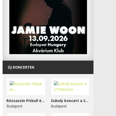
ÚJ KONCERTEK
Rózsaszín Pitbull és...
Zuboly koncert a STENK-ben
Budapest
Budapest