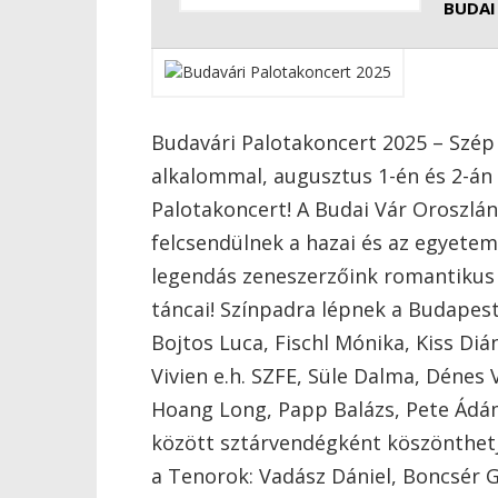
BUDAI
Budavári Palotakoncert 2025 – Szép
alkalommal, augusztus 1-én és 2-án
Palotakoncert! A Budai Vár Oroszlá
felcsendülnek a hazai és az egyete
legendás zeneszerzőink romantikus d
táncai! Színpadra lépnek a Budapesti
Bojtos Luca, Fischl Mónika, Kiss Diá
Vivien e.h. SZFE, Süle Dalma, Dénes
Hoang Long, Papp Balázs, Pete Ádám 
között sztárvendégként köszönthet
a Tenorok: Vadász Dániel, Boncsér Ge