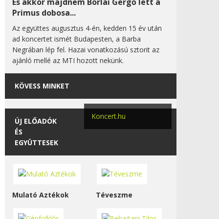
És akkor majdnem Borlai Gergő lett a
Primus dobosa...
Az együttes augusztus 4-én, kedden 15 év után
ad koncertet ismét Budapesten, a Barba
Negrában lép fel. Hazai vonatkozású sztorit az
ajánló mellé az MTI hozott nekünk.
KÖVESS MINKET
Koncert.hu
ÚJ ELŐADÓK
ÉS
EGYÜTTESEK
Mulató Aztékok
Téveszme