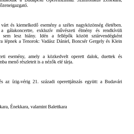
főzeneigazgató.
várt és kiemelkedő esemény a széles nagyközönség életében.
 a gálakoncertre, exkluzív művészeti élmény és rendkívüli
en sem lesz hiány. Idén a fellépők között sztárvendégként
ra lépnek a Tenorok: Vadász Dániel, Boncsér Gergely és Klein
eti esemény, amely a közkedvelt operett dalok, duettek és
a menő részleteit is a nézők elé tárja.
az ízig-vérig 21. századi operettjátszás együtt: a Budavári
ara, Énekkara, valamint Balettkara