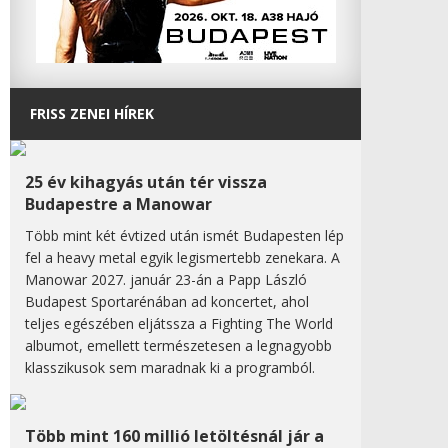
FRISS ZENEI HÍREK
25 év kihagyás után tér vissza
Budapestre a Manowar
Több mint két évtized után ismét Budapesten lép
fel a heavy metal egyik legismertebb zenekara. A
Manowar 2027. január 23-án a Papp László
Budapest Sportarénában ad koncertet, ahol
teljes egészében eljátssza a Fighting The World
albumot, emellett természetesen a legnagyobb
klasszikusok sem maradnak ki a programból.
Több mint 160 millió letöltésnál jár a