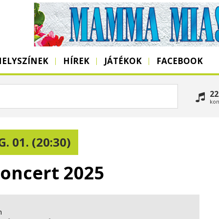
HELYSZÍNEK
HÍREK
JÁTÉKOK
FACEBOOK
22
kon
. 01. (20:30)
oncert 2025
n