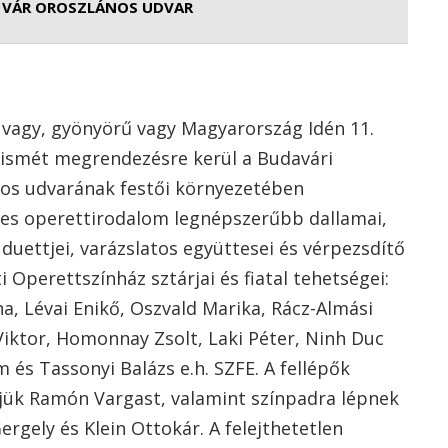
 VÁR OROSZLÁNOS UDVAR
 vagy, gyönyörű vagy Magyarország Idén 11.
 ismét megrendezésre kerül a Budavári
nos udvarának festői környezetében
mes operettirodalom legnépszerűbb dallamai,
uettjei, varázslatos együttesei és vérpezsdítő
 Operettszínház sztárjai és fiatal tehetségei:
na, Lévai Enikő, Oszvald Marika, Rácz-Almási
 Viktor, Homonnay Zsolt, Laki Péter, Ninh Duc
és Tassonyi Balázs e.h. SZFE. A fellépők
jük Ramón Vargast, valamint színpadra lépnek
rgely és Klein Ottokár. A felejthetetlen