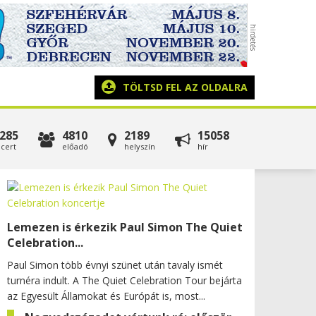
TÖLTSD FEL AZ OLDALRA
285
4810
2189
15058
cert
előadó
helyszín
hír
Lemezen is érkezik Paul Simon The Quiet
Celebration...
Paul Simon több évnyi szünet után tavaly ismét
turnéra indult. A The Quiet Celebration Tour bejárta
az Egyesült Államokat és Európát is, most...