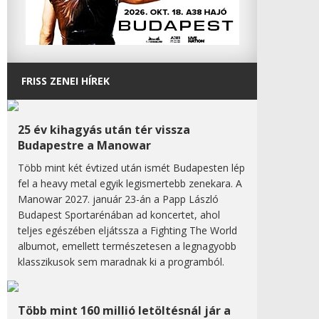
FRISS ZENEI HÍREK
25 év kihagyás után tér vissza
Budapestre a Manowar
Több mint két évtized után ismét Budapesten lép
fel a heavy metal egyik legismertebb zenekara. A
Manowar 2027. január 23-án a Papp László
Budapest Sportarénában ad koncertet, ahol
teljes egészében eljátssza a Fighting The World
albumot, emellett természetesen a legnagyobb
klasszikusok sem maradnak ki a programból.
Több mint 160 millió letöltésnál jár a