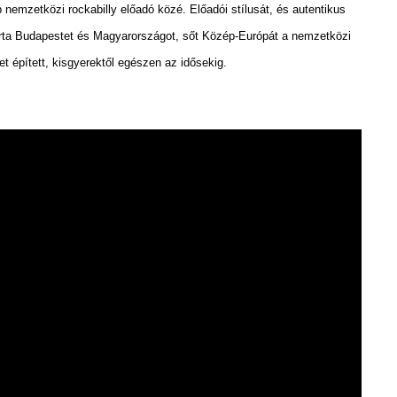
 nemzetközi rockabilly előadó közé. Előadói stílusát, és autentikus
elírta Budapestet és Magyarországot, sőt Közép-Európát a nemzetközi
t épített, kisgyerektől egészen az idősekig.