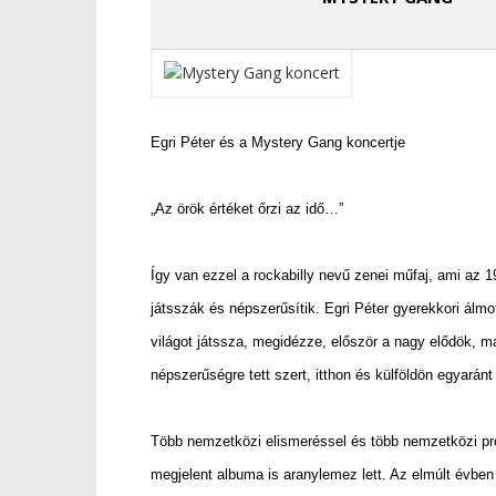
Egri Péter és a Mystery Gang koncertje
„Az örök értéket őrzi az idő…”
Így van ezzel a rockabilly nevű zenei műfaj, ami az 1
játsszák és népszerűsítik. Egri Péter gyerekkori álm
világot játssza, megidézze, először a nagy elődök, m
népszerűségre tett szert, itthon és külföldön egyarán
Több nemzetközi elismeréssel és több nemzetközi pro
megjelent albuma is aranylemez lett. Az elmúlt évben