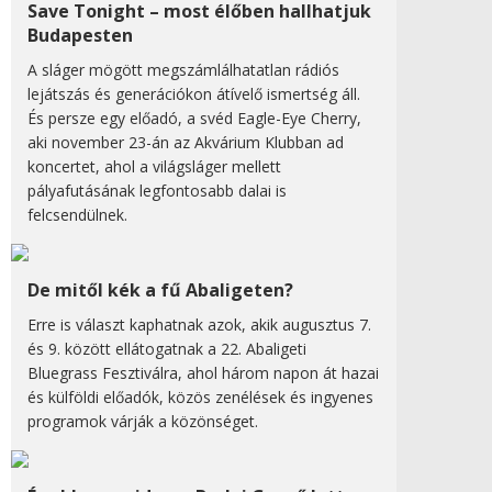
Save Tonight – most élőben hallhatjuk
Budapesten
A sláger mögött megszámlálhatatlan rádiós
lejátszás és generációkon átívelő ismertség áll.
És persze egy előadó, a svéd Eagle-Eye Cherry,
aki november 23-án az Akvárium Klubban ad
koncertet, ahol a világsláger mellett
pályafutásának legfontosabb dalai is
felcsendülnek.
De mitől kék a fű Abaligeten?
Erre is választ kaphatnak azok, akik augusztus 7.
és 9. között ellátogatnak a 22. Abaligeti
Bluegrass Fesztiválra, ahol három napon át hazai
és külföldi előadók, közös zenélések és ingyenes
programok várják a közönséget.