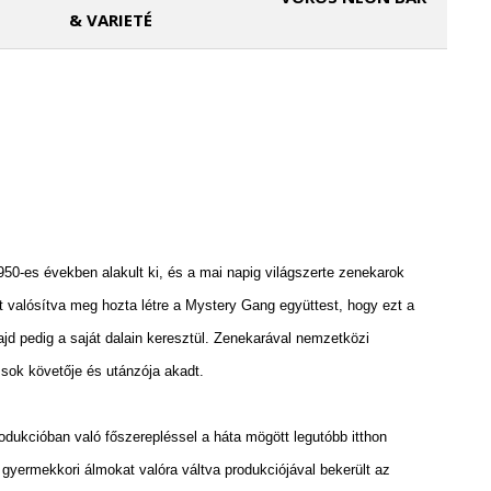
& VARIETÉ
950-es években alakult ki, és a mai napig világszerte zenekarok
ot valósítva meg hozta létre a Mystery Gang együttest, hogy ezt a
ajd pedig a saját dalain keresztül. Zenekarával nemzetközi
t sok követője és utánzója akadt.
dukcióban való főszerepléssel a háta mögött legutóbb itthon
 gyermekkori álmokat valóra váltva produkciójával bekerült az