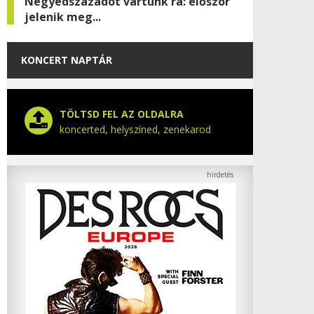
Negyedszázadot vártunk rá: először
jelenik meg...
KONCERT NAPTÁR
TÖLTSD FEL AZ OLDALRA
koncerted, helyszíned, zenekarod