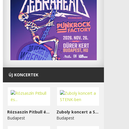
ÚJ KONCERTEK
Rózsaszín Pitbull és...
Zuboly koncert a STENK-ben
Budapest
Budapest