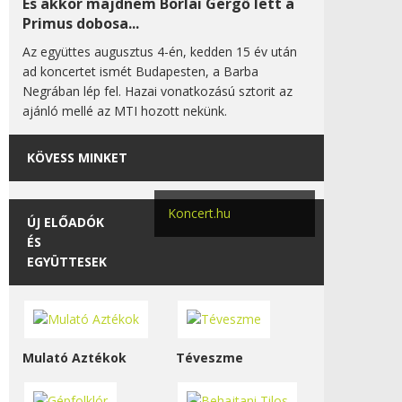
És akkor majdnem Borlai Gergő lett a
Primus dobosa...
Az együttes augusztus 4-én, kedden 15 év után
ad koncertet ismét Budapesten, a Barba
Negrában lép fel. Hazai vonatkozású sztorit az
ajánló mellé az MTI hozott nekünk.
KÖVESS MINKET
Koncert.hu
ÚJ ELŐADÓK
ÉS
EGYÜTTESEK
Mulató Aztékok
Téveszme