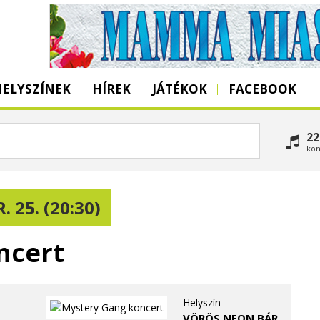
HELYSZÍNEK
HÍREK
JÁTÉKOK
FACEBOOK
22
kon
. 25. (20:30)
ncert
Helyszín
VÖRÖS NEON BÁR