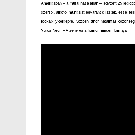
Amerikában – a műfaj hazájában – jegyzett 25 legjobb
szerzői, alkotói munkáját egyaránt díjazták, ezzel f
rockabilly-térképre. Közben itthon hatalmas közönsége
Vörös Neon – A zene és a humor minden formája