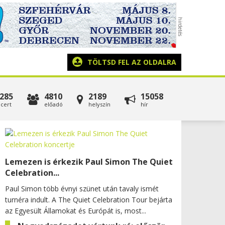
TÖLTSD FEL AZ OLDALRA
285
4810
2189
15058
cert
előadó
helyszín
hír
Lemezen is érkezik Paul Simon The Quiet
Celebration...
Paul Simon több évnyi szünet után tavaly ismét
turnéra indult. A The Quiet Celebration Tour bejárta
az Egyesült Államokat és Európát is, most...