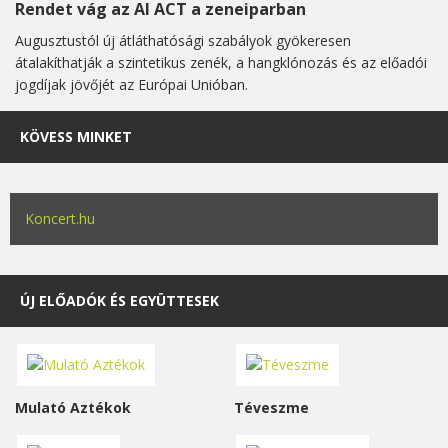
Rendet vág az AI ACT a zeneiparban
Augusztustól új átláthatósági szabályok gyökeresen
átalakíthatják a szintetikus zenék, a hangklónozás és az előadói
jogdíjak jövőjét az Európai Unióban.
KÖVESS MINKET
Koncert.hu
ÚJ ELŐADÓK ÉS EGYÜTTESEK
Mulató Aztékok
Téveszme