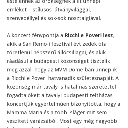
este ennek az örökségnek állít ünnepi
emléket – stílusos látványvilággal,
szenvedéllyel és sok-sok nosztalgiával.
A koncert fénypontja a
Ricchi e Poveri lesz
,
akik a San Remo-i fesztivál évtizedek óta
töretlenül népszerű állócsillagai, és akik
ráadásul a budapesti közönséget tisztelik
meg azzal, hogy az MVM Dome-ban ünneplik
a Ricchi e Poveri hatvanadik születésnapját. A
közönség már tavaly is hatalmas szeretettel
fogadta őket: a tavalyi budapesti teltházas
koncertjük egyértelműen bizonyította, hogy a
Mamma Maria és a többi sláger mit sem
veszített varázsából. Most egy még nagyobb