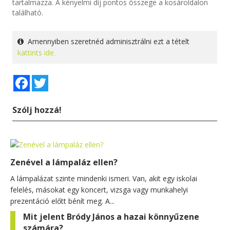
tartalmazza. A kényelmi díj pontos összege a kosároldalon
található.
Amennyiben szeretnéd adminisztrálni ezt a tételt
kattints ide.
Facebook
Twitter
Szólj hozzá!
Zenével a lámpaláz ellen?
A lámpalázat szinte mindenki ismeri. Van, akit egy iskolai
felelés, másokat egy koncert, vizsga vagy munkahelyi
prezentáció előtt bénít meg. A...
Mit jelent Bródy János a hazai könnyűzene
számára?