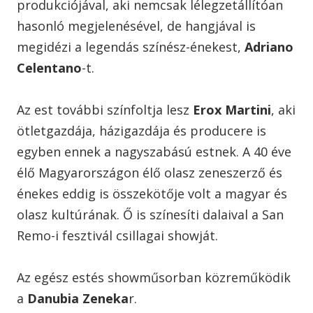
produkciójával, aki nemcsak lélegzetállítóan
hasonló megjelenésével, de hangjával is
megidézi a legendás színész-énekest,
Adriano
Celentano
-t.
Az est további színfoltja lesz
Erox Martini
, aki
ötletgazdája, házigazdája és producere is
egyben ennek a nagyszabású estnek. A 40 éve
élő Magyarországon élő olasz zeneszerző és
énekes eddig is összekötője volt a magyar és
olasz kultúrának. Ő is színesíti dalaival a San
Remo-i fesztivál csillagai showját.
Az egész estés showműsorban közreműködik
a
Danubia Zeneka
r.