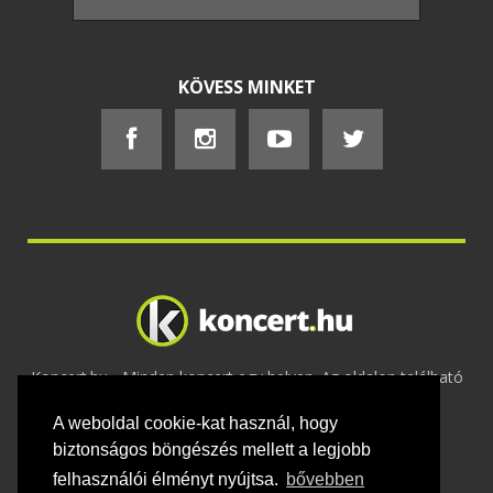
KÖVESS MINKET
Koncert.hu - Minden koncert egy helyen. Az oldalon található
tartalmakat szerzői jogok védik © 2002 -
A weboldal cookie-kat használ, hogy
2020
Adatvédelem
-
ÁSZF
-
Felhasználási
feltételek
-
Webmaster
-
Kapcsolat és üzenet küldés
biztonságos böngészés mellett a legjobb
felhasználói élményt nyújtsa.
bővebben