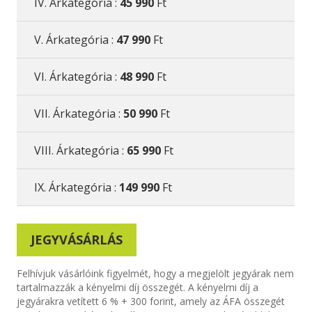
IV. Árkategória :
45 990
Ft
V. Árkategória :
47 990
Ft
VI. Árkategória :
48 990
Ft
VII. Árkategória :
50 990
Ft
VIII. Árkategória :
65 990
Ft
IX. Árkategória :
149 990
Ft
JEGYVÁSÁRLÁS
Felhívjuk vásárlóink figyelmét, hogy a megjelölt jegyárak nem
tartalmazzák a kényelmi díj összegét. A kényelmi díj a
jegyárakra vetített 6 % + 300 forint, amely az ÁFA összegét