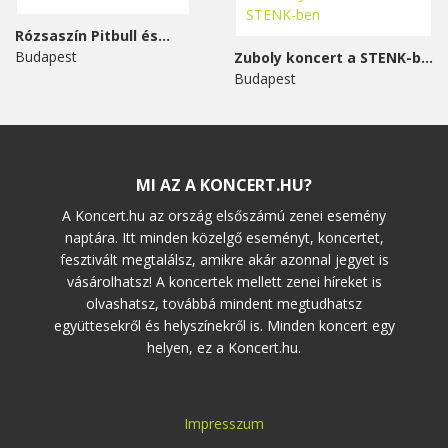
Rózsaszín Pitbull és...
Budapest
Zuboly koncert a STENK-ben
Budapest
MI AZ A KONCERT.HU?
A Koncert.hu az ország elsőszámú zenei esemény
naptára. Itt minden közelgő eseményt, koncertet,
fesztivált megtalálsz, amikre akár azonnal jegyet is
vásárolhatsz! A koncertek mellett zenei híreket is
olvashatsz, továbbá mindent megtudhatsz
együttesekről és helyszínekről is. Minden koncert egy
helyen, ez a Koncert.hu.
Impresszum