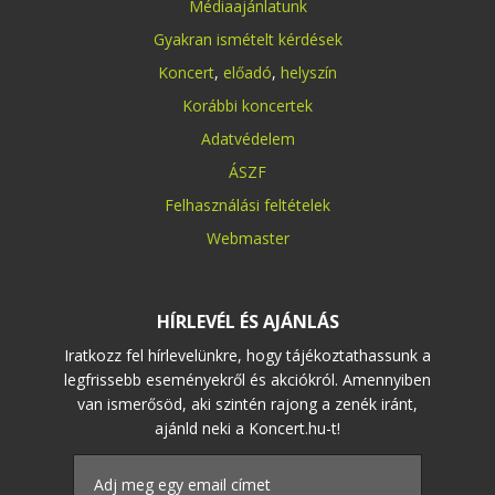
Médiaajánlatunk
Gyakran ismételt kérdések
Koncert
,
előadó
,
helyszín
Korábbi koncertek
Adatvédelem
ÁSZF
Felhasználási feltételek
Webmaster
HÍRLEVÉL ÉS AJÁNLÁS
Iratkozz fel hírlevelünkre, hogy tájékoztathassunk a
legfrissebb eseményekről és akciókról. Amennyiben
van ismerősöd, aki szintén rajong a zenék iránt,
ajánld neki a Koncert.hu-t!