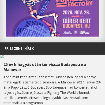
FRISS ZENEI HÍREK
25 év kihagyás után tér vissza Budapestre a
Manowar
Több mint két évtized után ismét Budapesten lép fel a heavy
metal egyik legismertebb zenekara. A Manowar 2027. január 23-
án a Papp László Budapest Sportarénában ad koncertet, ahol
teljes egészében eljátssza a Fighting The World albumot,
emellett természetesen a legnagyobb klasszikusok sem
maradnak ki a programból.