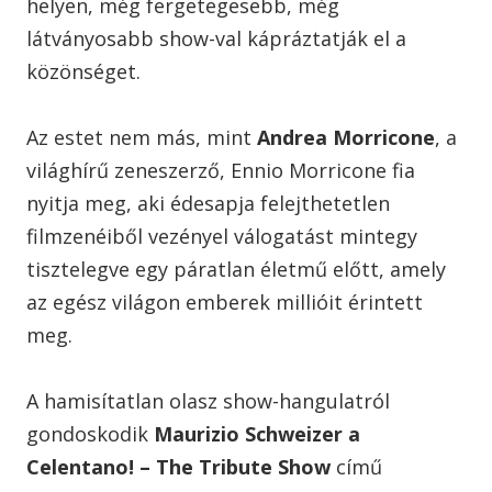
helyen, még fergetegesebb, még
látványosabb show-val kápráztatják el a
közönséget.
Az estet nem más, mint
Andrea Morricone
, a
világhírű zeneszerző, Ennio Morricone fia
nyitja meg, aki édesapja felejthetetlen
filmzenéiből vezényel válogatást mintegy
tisztelegve egy páratlan életmű előtt, amely
az egész világon emberek millióit érintett
meg.
A hamisítatlan olasz show-hangulatról
gondoskodik
Maurizio Schweizer a
Celentano! – The Tribute Show
című