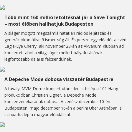
Több mint 160 millió letöltésnál jár a Save Tonight
– most élőben hallhatjuk Budapesten
A sláger mögött megszámlálhatatlan rádiós lejátszás és
generációkon átívelő ismertség áll. És persze egy előadó, a svéd
Eagle-Eye Cherry, aki november 23-án az Akvárium Klubban ad
koncertet, ahol a világsláger mellett pályafutásának
legfontosabb dalai is felcsendülnek.
A Depeche Mode dobosa visszatér Budapestre
A tavalyi MVM Dome-koncert után idén is fellép a 101 Hang
produkcióban Christian Eigner, a Depeche Mode
koncertzenekarának dobosa. A zenész december 10-én
Budapesten, majd december 16-án a berlini Uber Arénában is
színpadra lép a magyar előadással.