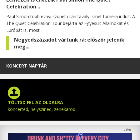
Celebration...
Paul Simon több évnyi szünet után tavaly ismét turnéra indult. A
The Quiet Celebration Tour bejárta az Egyesült Államokat és
Európát is, most...
Negyedszázadot vártunk rá: először jelenik
meg...
KONCERT NAPTÁR
TÖLTSD FEL AZ OLDALRA
koncerted, helyszíned, zenekarod