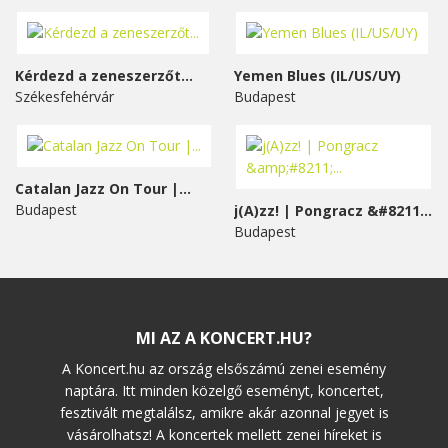
Kérdezd a zeneszerzőt...
Yemen Blues (IL/US/UY)
Székesfehérvár
Budapest
Catalan Jazz On Tour |...
Budapest
j(A)zz! | Pongracz &#8211;...
Budapest
MI AZ A KONCERT.HU?
A Koncert.hu az ország elsőszámú zenei esemény
naptára. Itt minden közelgő eseményt, koncertet,
fesztivált megtalálsz, amikre akár azonnal jegyet is
vásárolhatsz! A koncertek mellett zenei híreket is