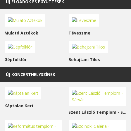
ÚJ ELŐADÓK ÉS EGYÜTTESEK
Mulató Aztékok
Téveszme
Gépfolklór
Behajtani Tilos
ÚJ KONCERTHELYSZÍNEK
Káptalan Kert
Szent László Templom - Sárvár