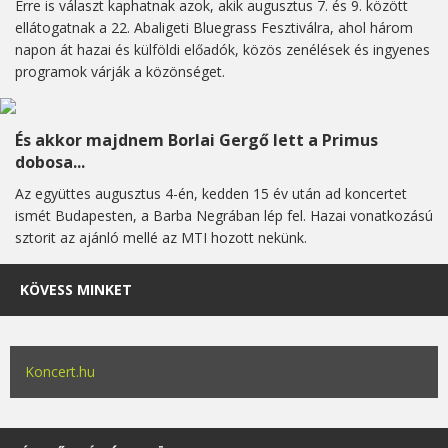
Erre is választ kaphatnak azok, akik augusztus 7. és 9. között
ellátogatnak a 22. Abaligeti Bluegrass Fesztiválra, ahol három
napon át hazai és külföldi előadók, közös zenélések és ingyenes
programok várják a közönséget.
És akkor majdnem Borlai Gergő lett a Primus
dobosa...
Az együttes augusztus 4-én, kedden 15 év után ad koncertet
ismét Budapesten, a Barba Negrában lép fel. Hazai vonatkozású
sztorit az ajánló mellé az MTI hozott nekünk.
KÖVESS MINKET
Koncert.hu