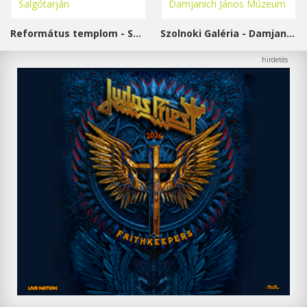
Református templom - Salgótarján
Szolnoki Galéria - Damjanich János Múzeum