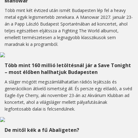
Manowar
Több mint két évtized után ismét Budapesten lép fel a heavy
metal egyik legismertebb zenekara. A Manowar 2027. január 23-
án a Papp László Budapest Sportarénában ad koncertet, ahol
teljes egészében eljátssza a Fighting The World albumot,
emellett természetesen a legnagyobb klasszikusok sem
maradnak ki a programból.
Több mint 160 millió letöltésnál jár a Save Tonight
– most élőben hallhatjuk Budapesten
A sláger mögött megszámlálhatatlan rádiós lejátszás és
generációkon átívelő ismertség áll. És persze egy előadó, a svéd
Eagle-Eye Cherry, aki november 23-án az Akvárium Klubban ad
koncertet, ahol a világsláger mellett pályafutásának
legfontosabb dalai is felcsendülnek.
De mitől kék a fű Abaligeten?