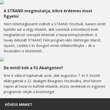
A STRAND megmutatja, kikre érdemes most
figyelni
Nem tehetségkutatót indított a STRAND Fesztivál, hanem ismét
kijelölte azt a négy előadót, akik szerintük a következő évek
meghatározó szereplői lehetnek a hazai könnyűzenében. A
tavaly debütált STRAND FAN program idén Mehringer Marcit,
Gyurist, Lenkke-t és Bongort emeli reflektorfénybe – ők a
fesztiválon is kitüntetett...
De mitől kék a fű Abaligeten?
Erre is választ kaphatnak azok, akik augusztus 7. és 9. között
ellátogatnak a 22. Abaligeti Bluegrass Fesztiválra, ahol három
napon át hazai és külföldi előadók, közös zenélések és ingyenes
programok várják a közönséget.
KÖVESS MINKET