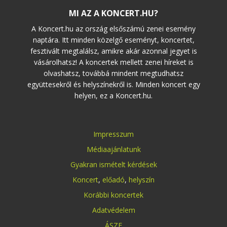
MI AZ A KONCERT.HU?
A Koncert.hu az ország elsőszámú zenei esemény
naptára. Itt minden közelgő eseményt, koncertet,
fesztivált megtalálsz, amikre akár azonnal jegyet is
vásárolhatsz! A koncertek mellett zenei híreket is
olvashatsz, továbbá mindent megtudhatsz
együttesekről és helyszínekről is. Minden koncert egy
helyen, ez a Koncert.hu.
Impresszum
Médiaajánlatunk
Gyakran ismételt kérdések
Koncert
,
előadó
,
helyszín
Korábbi koncertek
Adatvédelem
ÁSZF