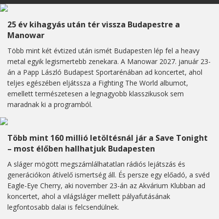
25 év kihagyás után tér vissza Budapestre a
Manowar
Több mint két évtized után ismét Budapesten lép fel a heavy
metal egyik legismertebb zenekara. A Manowar 2027. január 23-
án a Papp László Budapest Sportarénában ad koncertet, ahol
teljes egészében eljátssza a Fighting The World albumot,
emellett természetesen a legnagyobb klasszikusok sem
maradnak ki a programból.
Több mint 160 millió letöltésnál jár a Save Tonight
– most élőben hallhatjuk Budapesten
A sláger mögött megszámlálhatatlan rádiós lejátszás és
generációkon átívelő ismertség áll. És persze egy előadó, a svéd
Eagle-Eye Cherry, aki november 23-án az Akvárium Klubban ad
koncertet, ahol a világsláger mellett pályafutásának
legfontosabb dalai is felcsendülnek.