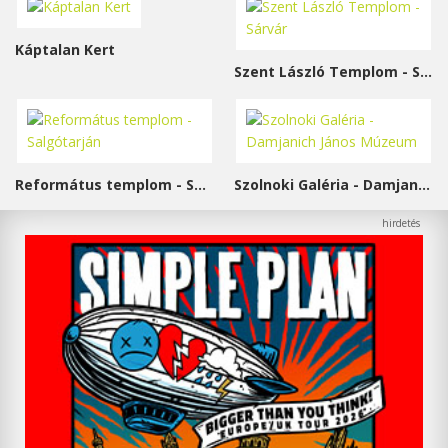
Káptalan Kert
Szent László Templom - Sárvár
Református templom - Salgótarján
Szolnoki Galéria - Damjanich János Múzeum