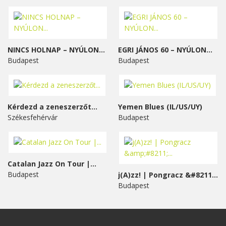
NINCS HOLNAP – NYÚLON...
EGRI JÁNOS 60 – NYÚLON...
Budapest
Budapest
Kérdezd a zeneszerzőt...
Yemen Blues (IL/US/UY)
Székesfehérvár
Budapest
Catalan Jazz On Tour |...
Budapest
j(A)zz! | Pongracz &#8211;...
Budapest