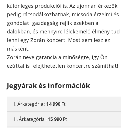
különleges produkciói is. Az újonnan érkezők
pedig rácsodálkozhatnak, micsoda érzelmi és
gondolati gazdagság rejlik ezekben a
dalokban, és mennyire lélekemelő élmény tud
lenni egy Zorán koncert. Most sem lesz ez
másként.
Zorán neve garancia a minőségre, így Ön
ezúttal is felejthetetlen koncertre számíthat!
Jegyárak és információk
I. Árkategória :
14 990
Ft
II. Árkategória :
15 990
Ft