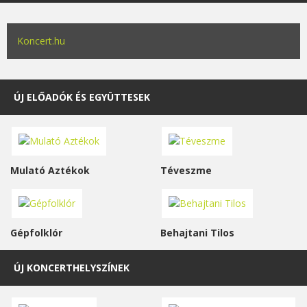
Koncert.hu
ÚJ ELŐADÓK ÉS EGYÜTTESEK
Mulató Aztékok
Téveszme
Gépfolklór
Behajtani Tilos
ÚJ KONCERTHELYSZÍNEK