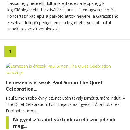
Lassan egy hete elindult a jelentkezés a Müpa egyik
legkülönlegesebb fesztiváljára: június 1-jén ugyanis ismét
koncertszínpad épül a parkoló autók helyére, a Garázsband
Fesztivál fellépői pedig idén is a legtehetségesebb fiatal
zenekarok közül kerülnek ki.
1
Lemezen is érkezik Paul Simon The Quiet
Celebration...
Paul Simon több évnyi szünet után tavaly ismét turnéra indult. A
The Quiet Celebration Tour bejárta az Egyesült Államokat és
Európát is, most...
Negyedszázadot vártunk rá: először jelenik
meg...