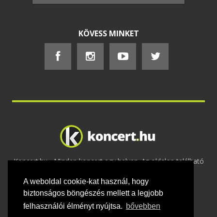
KÖVESS MINKET
Koncert.hu - Minden koncert egy helyen. Az oldalon található
tartalmakat szerzői jogok védik © 2002 -
A weboldal cookie-kat használ, hogy
2020
Adatvédelem
-
ÁSZF
-
Felhasználási
feltételek
-
Webmaster
-
Kapcsolat és üzenet küldés
biztonságos böngészés mellett a legjobb
felhasználói élményt nyújtsa.
bővebben