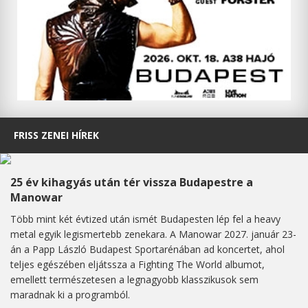
FRISS ZENEI HÍREK
25 év kihagyás után tér vissza Budapestre a
Manowar
Több mint két évtized után ismét Budapesten lép fel a heavy
metal egyik legismertebb zenekara. A Manowar 2027. január 23-
án a Papp László Budapest Sportarénában ad koncertet, ahol
teljes egészében eljátssza a Fighting The World albumot,
emellett természetesen a legnagyobb klasszikusok sem
maradnak ki a programból.