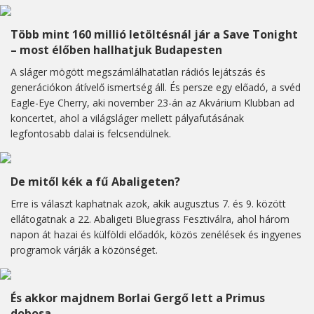
Több mint 160 millió letöltésnál jár a Save Tonight
– most élőben hallhatjuk Budapesten
A sláger mögött megszámlálhatatlan rádiós lejátszás és
generációkon átívelő ismertség áll. És persze egy előadó, a svéd
Eagle-Eye Cherry, aki november 23-án az Akvárium Klubban ad
koncertet, ahol a világsláger mellett pályafutásának
legfontosabb dalai is felcsendülnek.
De mitől kék a fű Abaligeten?
Erre is választ kaphatnak azok, akik augusztus 7. és 9. között
ellátogatnak a 22. Abaligeti Bluegrass Fesztiválra, ahol három
napon át hazai és külföldi előadók, közös zenélések és ingyenes
programok várják a közönséget.
És akkor majdnem Borlai Gergő lett a Primus
dobosa...