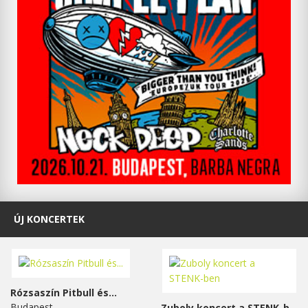
ÚJ KONCERTEK
Rózsaszín Pitbull és...
Budapest
Zuboly koncert a STENK-ben