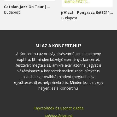
Catalan Jazz On Tour |...
Budapest
j(A)zz! | Pongracz &#8211;...
Budapest
MI AZ A KONCERT.HU?
A Koncert.hu az ország elsőszámú zenei esemény
naptára. Itt minden közelgő eseményt, koncertet,
fesztivált megtalálsz, amikre akár azonnal jegyet is
vásárolhatsz! A koncertek mellett zenei híreket is
olvashatsz, továbbá mindent megtudhatsz
együttesekről és helyszínekről is. Minden koncert egy
helyen, ez a Koncert.hu.
Kapcsolatok és üzenet küldés
Médiaajánlatunk