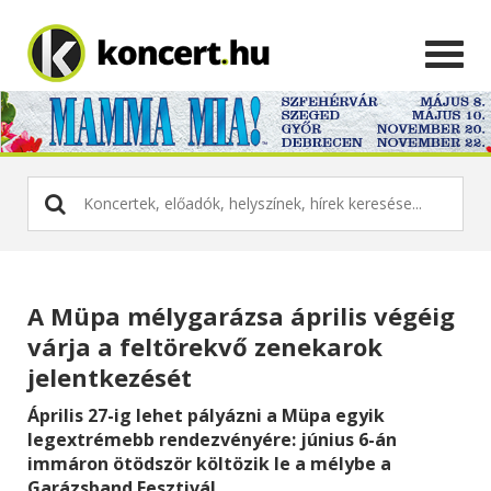
A Müpa mélygarázsa április végéig
várja a feltörekvő zenekarok
jelentkezését
Április 27-ig lehet pályázni a Müpa egyik
legextrémebb rendezvényére: június 6-án
immáron ötödször költözik le a mélybe a
Garázsband Fesztivál.