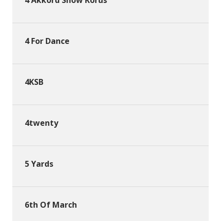
4 For Dance
4KSB
4twenty
5 Yards
6th Of March