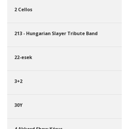
2 Cellos
213 - Hungarian Slayer Tribute Band
22-esek
3+2
30Y
4 Akkord Show Kórus