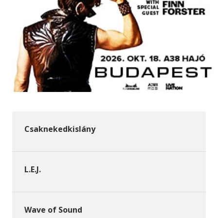
Csaknekedkislány
L.E.J.
Wave of Sound