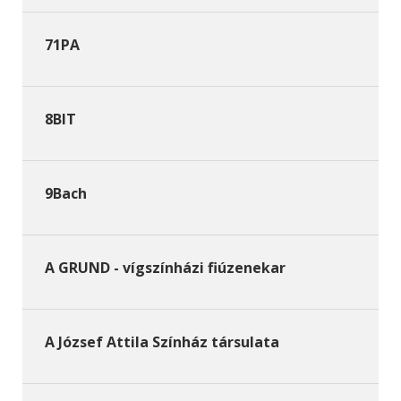
71PA
8BIT
9Bach
A GRUND - vígszínházi fiúzenekar
A József Attila Színház társulata