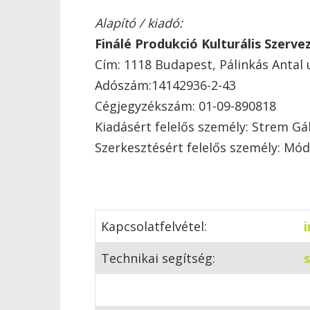
Alapító / k
iadó:
Finálé Produkció Kulturális Szerve
Cím: 1118 Budapest, Pálinkás Antal 
Adószám:14142936-2-43
Cégjegyzékszám: 01-09-890818
Kiadásért felelős személy: Strem G
Szerkesztésért felelős személy: Mód
domates suyu
Kapcsolatfelvétel:
Technikai segítség: