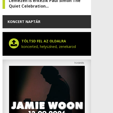
Lemezen is érkezik Paul Simon The
Quiet Celebration...
KONCERT NAPTÁR
TÖLTSD FEL AZ OLDALRA
koncerted, helyszíned, zenekarod