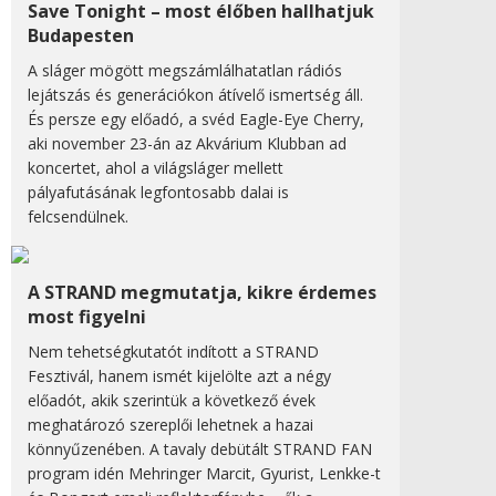
Save Tonight – most élőben hallhatjuk
Budapesten
A sláger mögött megszámlálhatatlan rádiós
lejátszás és generációkon átívelő ismertség áll.
És persze egy előadó, a svéd Eagle-Eye Cherry,
aki november 23-án az Akvárium Klubban ad
koncertet, ahol a világsláger mellett
pályafutásának legfontosabb dalai is
felcsendülnek.
A STRAND megmutatja, kikre érdemes
most figyelni
Nem tehetségkutatót indított a STRAND
Fesztivál, hanem ismét kijelölte azt a négy
előadót, akik szerintük a következő évek
meghatározó szereplői lehetnek a hazai
könnyűzenében. A tavaly debütált STRAND FAN
program idén Mehringer Marcit, Gyurist, Lenkke-t