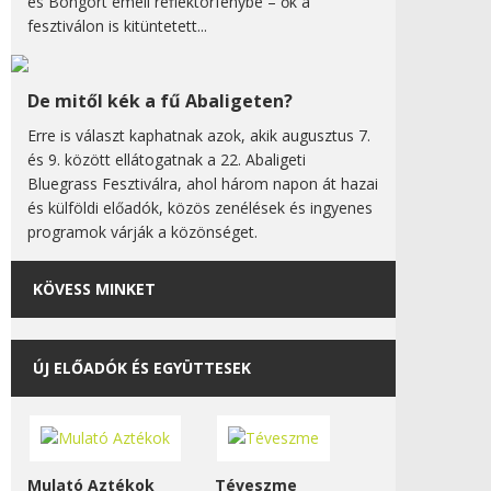
és Bongort emeli reflektorfénybe – ők a
fesztiválon is kitüntetett...
De mitől kék a fű Abaligeten?
Erre is választ kaphatnak azok, akik augusztus 7.
és 9. között ellátogatnak a 22. Abaligeti
Bluegrass Fesztiválra, ahol három napon át hazai
és külföldi előadók, közös zenélések és ingyenes
programok várják a közönséget.
KÖVESS MINKET
ÚJ ELŐADÓK ÉS EGYÜTTESEK
Mulató Aztékok
Téveszme