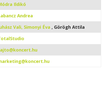
Módra Ildikó
Labancz Andrea
uhász Vali
,
Simonyi Éva
, Görögh Attila
TotalStudio
sajto@koncert.hu
marketing@koncert.hu