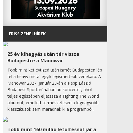
FRISS ZENEI HÍREK
25 év kihagyás után tér vissza
Budapestre a Manowar
Több mint két évtized után ismét Budapesten lép
fel a heavy metal egyik legismertebb zenekara. A
Manowar 2027. január 23-án a Papp László
Budapest Sportarénában ad koncertet, ahol
teljes egészében eljátssza a Fighting The World
albumot, emellett természetesen a legnagyobb
klasszikusok sem maradnak ki a programból.
Több mint 160 millió letöltésnál jár a