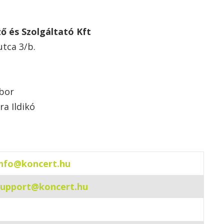
ző és Szolgáltató Kft
utca 3/b.
ábor
ra Ildikó
info@koncert.hu
support@koncert.hu