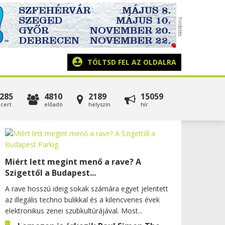
TÖLTSD FEL AZ OLDALRA
285
4810
2189
15059
cert
előadó
helyszín
hír
Miért lett megint menő a rave? A
Szigettől a Budapest...
A rave hosszú ideig sokak számára egyet jelentett
az illegális techno bulikkal és a kilencvenes évek
elektronikus zenei szubkultúrájával. Most...