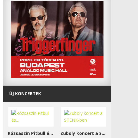
ÚJ KONCERTEK
Rózsaszín Pitbull és...
Zuboly koncert a STENK-ben