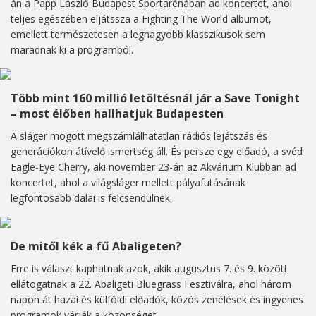
án a Papp László Budapest Sportarénában ad koncertet, ahol
teljes egészében eljátssza a Fighting The World albumot,
emellett természetesen a legnagyobb klasszikusok sem
maradnak ki a programból.
Több mint 160 millió letöltésnál jár a Save Tonight
– most élőben hallhatjuk Budapesten
A sláger mögött megszámlálhatatlan rádiós lejátszás és
generációkon átívelő ismertség áll. És persze egy előadó, a svéd
Eagle-Eye Cherry, aki november 23-án az Akvárium Klubban ad
koncertet, ahol a világsláger mellett pályafutásának
legfontosabb dalai is felcsendülnek.
De mitől kék a fű Abaligeten?
Erre is választ kaphatnak azok, akik augusztus 7. és 9. között
ellátogatnak a 22. Abaligeti Bluegrass Fesztiválra, ahol három
napon át hazai és külföldi előadók, közös zenélések és ingyenes
programok várják a közönséget.