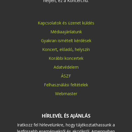
helyen, ez a Koncert.hu.
Kapcsolatok és üzenet küldés
Médiaajánlatunk
Gyakran ismételt kérdések
Koncert
,
előadó
,
helyszín
Korábbi koncertek
Adatvédelem
ÁSZF
Felhasználási feltételek
Webmaster
HÍRLEVÉL ÉS AJÁNLÁS
Iratkozz fel hírlevelünkre, hogy tájékoztathassunk a
legfrissebb eseményekről és akciókról. Amennyiben