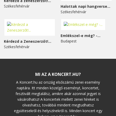
Kérdezd a zeneszerzőt!...
Székesfehérvár
Halottak napi hangverseny...
Székesfehérvár
Emlékszel-e még? -...
Budapest
Kérdezd a Zeneszerzőt!...
Székesfehérvár
MI AZ A KONCERT.HU?
A Koncert.hu az ország elsőszámú zenei esemény
naptára. Itt minden közelgő eseményt, koncertet,
fesztivált megtalálsz, amikre akár azonnal jegyet is
vásárolhatsz! A koncertek mellett zenei híreket is
olvashatsz, továbbá mindent megtudhatsz
együttesekről és helyszínekről is. Minden koncert egy