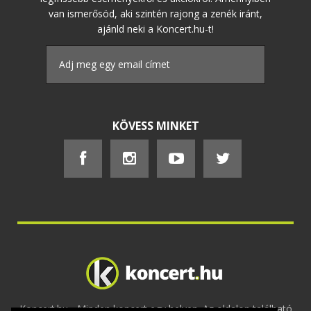
van ismerősöd, aki szintén rajong a zenék iránt,
ajánld neki a Koncert.hu-t!
KÖVESS MINKET
Koncert.hu - Minden koncert egy helyen. Az oldalon található