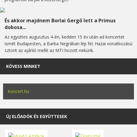
És akkor majdnem Borlai Gergő lett a Primus
dobosa...
Az együttes augusztus 4-én, kedden 15 év után ad koncertet
ismét Budapesten, a Barba Negrában lép fel. Hazai vonatkozású
sztorit az ajánló mellé az MTI hozott nekünk.
KÖVESS MINKET
Koncert.hu
ÚJ ELŐADÓK ÉS EGYÜTTESEK