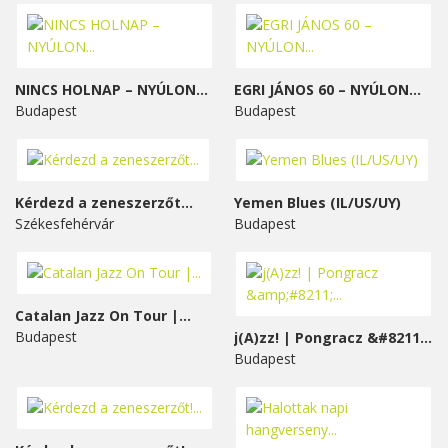
NINCS HOLNAP – NYÚLON...
EGRI JÁNOS 60 – NYÚLON...
Budapest
Budapest
Kérdezd a zeneszerzőt...
Yemen Blues (IL/US/UY)
Székesfehérvár
Budapest
Catalan Jazz On Tour |...
Budapest
j(A)zz! | Pongracz &#8211;...
Budapest