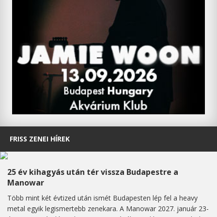
FRISS ZENEI HÍREK
25 év kihagyás után tér vissza Budapestre a
Manowar
Több mint két évtized után ismét Budapesten lép fel a heavy
metal egyik legismertebb zenekara. A Manowar 2027. január 23-