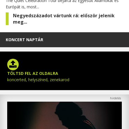
The Quiet Celebration Tour bejárta az Egyesült Államokat és
Európát is, most...
Negyedszázadot vártunk rá: először jelenik
meg...
KONCERT NAPTÁR
TÖLTSD FEL AZ OLDALRA
koncerted, helyszíned, zenekarod