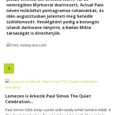
nemrégiben Myrkurral duettezett, Actual Pain
néven működtet pentagramos ruhamárkát, és
idén augusztusban jelenteti meg hetedik
szólólemezét. Vendégként pedig a borongós
izlandi darkwave-lánytrió, a Kælan Mikla
társaságát is élvezhetjük.
1
Lemezen is érkezik Paul Simon The Quiet
Celebration...
Paul Simon több évnyi szünet után tavaly ismét turnéra indult. A