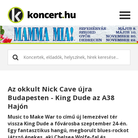
Az okkult Nick Cave újra
Budapesten - King Dude az A38
Hajón
Music to Make War to című új lemezével tér
vissza King Dude a fővárosba szeptember 24-én.
Egy fantasztikus hangú, megborult blues-rockot
játszó énekes, aki Chelsea Wolfe-fal és