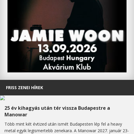
FRISS ZENEI HÍREK
25 év kihagyás után tér vissza Budapestre a
Manowar
Több mint két évtized után ismét Budapesten lép fel a heavy
metal egyik legismertebb zenekara. A Manowar 2027. január 23-