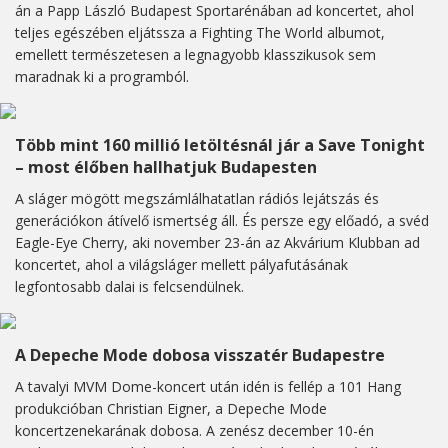
án a Papp László Budapest Sportarénában ad koncertet, ahol
teljes egészében eljátssza a Fighting The World albumot,
emellett természetesen a legnagyobb klasszikusok sem
maradnak ki a programból.
Több mint 160 millió letöltésnál jár a Save Tonight
– most élőben hallhatjuk Budapesten
A sláger mögött megszámlálhatatlan rádiós lejátszás és
generációkon átívelő ismertség áll. És persze egy előadó, a svéd
Eagle-Eye Cherry, aki november 23-án az Akvárium Klubban ad
koncertet, ahol a világsláger mellett pályafutásának
legfontosabb dalai is felcsendülnek.
A Depeche Mode dobosa visszatér Budapestre
A tavalyi MVM Dome-koncert után idén is fellép a 101 Hang
produkcióban Christian Eigner, a Depeche Mode
koncertzenekarának dobosa. A zenész december 10-én