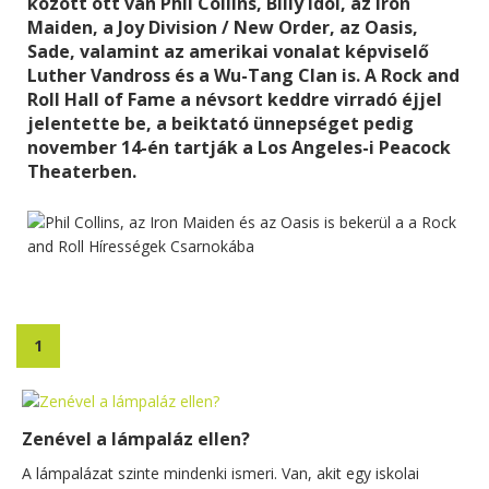
között ott van Phil Collins, Billy Idol, az Iron
Maiden, a Joy Division / New Order, az Oasis,
Sade, valamint az amerikai vonalat képviselő
Luther Vandross és a Wu-Tang Clan is. A Rock and
Roll Hall of Fame a névsort keddre virradó éjjel
jelentette be, a beiktató ünnepséget pedig
november 14-én tartják a Los Angeles-i Peacock
Theaterben.
1
Zenével a lámpaláz ellen?
A lámpalázat szinte mindenki ismeri. Van, akit egy iskolai