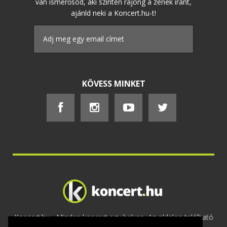
van ismerősöd, aki szintén rajong a zenék iránt,
ajánld neki a Koncert.hu-t!
KÖVESS MINKET
Koncert.hu - Minden koncert egy helyen. Az oldalon található