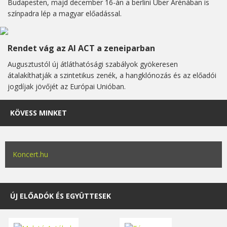
Budapesten, majd december 16-án a berlini Uber Arénában is
színpadra lép a magyar előadással.
Rendet vág az AI ACT a zeneiparban
Augusztustól új átláthatósági szabályok gyökeresen
átalakíthatják a szintetikus zenék, a hangklónozás és az előadói
jogdíjak jövőjét az Európai Unióban.
KÖVESS MINKET
Koncert.hu
ÚJ ELŐADÓK ÉS EGYÜTTESEK