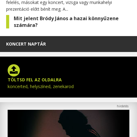
felelés, másokat egy koncert, vizsga vagy munkahelyi
prezentáció előtt bénít meg. A...
Mit jelent Bródy János a hazai könnyűzene
számára?
KONCERT NAPTÁR
TÖLTSD FEL AZ OLDALRA
koncerted, helyszíned, zenekarod