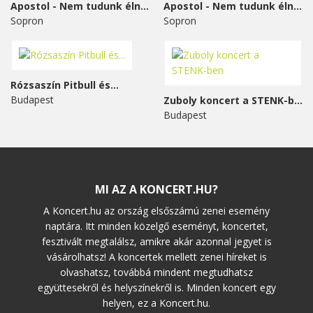
Apostol - Nem tudunk élni...
Apostol - Nem tudunk élni...
Sopron
Sopron
Rózsaszín Pitbull és...
Budapest
Zuboly koncert a STENK-ben
Budapest
MI AZ A KONCERT.HU?
A Koncert.hu az ország elsőszámú zenei esemény
naptára. Itt minden közelgő eseményt, koncertet,
fesztivált megtalálsz, amikre akár azonnal jegyet is
vásárolhatsz! A koncertek mellett zenei híreket is
olvashatsz, továbbá mindent megtudhatsz
együttesekről és helyszínekről is. Minden koncert egy
helyen, ez a Koncert.hu.