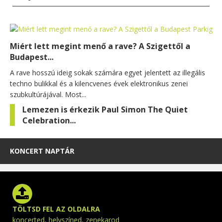
Miért lett megint menő a rave? A Szigettől a
Budapest...
A rave hosszú ideig sokak számára egyet jelentett az illegális
techno bulikkal és a kilencvenes évek elektronikus zenei
szubkultúrájával. Most...
Lemezen is érkezik Paul Simon The Quiet
Celebration...
KONCERT NAPTÁR
TÖLTSD FEL AZ OLDALRA
koncerted, helyszíned, zenekarod