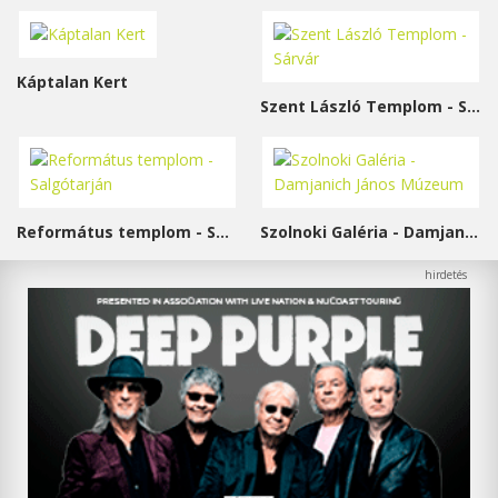
Káptalan Kert
Szent László Templom - Sárvár
Református templom - Salgótarján
Szolnoki Galéria - Damjanich János Múzeum