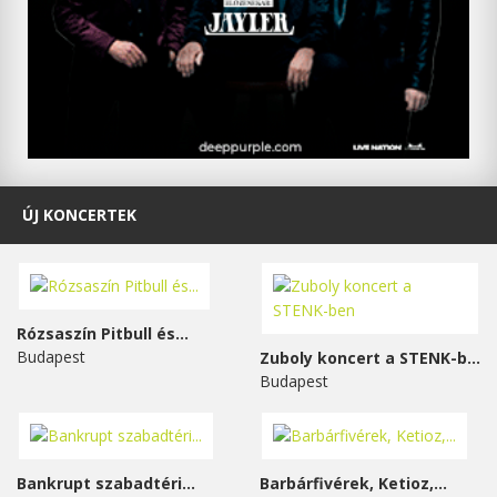
ÚJ KONCERTEK
Rózsaszín Pitbull és...
Budapest
Zuboly koncert a STENK-ben
Budapest
Bankrupt szabadtéri...
Barbárfivérek, Ketioz,...