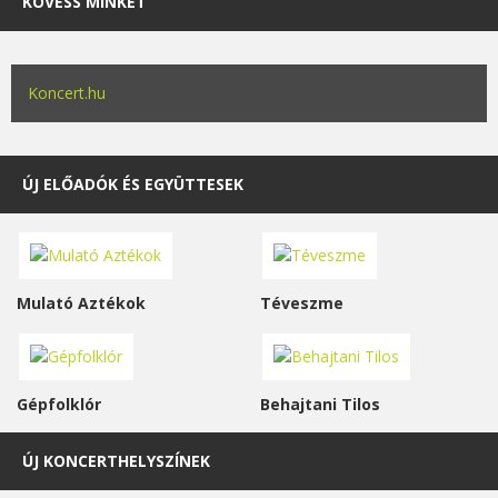
KÖVESS MINKET
Koncert.hu
ÚJ ELŐADÓK ÉS EGYÜTTESEK
Mulató Aztékok
Téveszme
Gépfolklór
Behajtani Tilos
ÚJ KONCERTHELYSZÍNEK