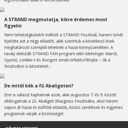
A STRAND megmutatja, kikre érdemes most
figyelni
Nem tehetségkutatót indított a STRAND Fesztivál, hanem ismét
kijelölte azt a négy előadót, akik szerintük a következő évek
meghatározó szereplői lehetnek a hazai könnyűzenében. A
tavaly debütált STRAND FAN program idén Mehringer Marcit,
Gyurist, Lenkke-t és Bongort emeli reflektorfénybe – ők a
fesztiválon is kitüntetett...
De mitől kék a fű Abaligeten?
Erre is választ kaphatnak azok, akik augusztus 7. és 9. között
ellátogatnak a 22. Abaligeti Bluegrass Fesztiválra, ahol három
napon át hazai és külföldi előadók, közös zenélések és ingyenes
programok várják a közönséget.