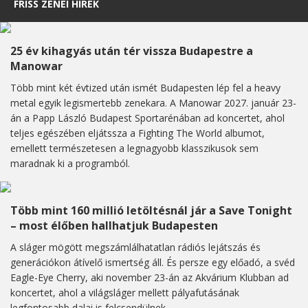
FRISS ZENEI HÍREK
25 év kihagyás után tér vissza Budapestre a
Manowar
Több mint két évtized után ismét Budapesten lép fel a heavy
metal egyik legismertebb zenekara. A Manowar 2027. január 23-
án a Papp László Budapest Sportarénában ad koncertet, ahol
teljes egészében eljátssza a Fighting The World albumot,
emellett természetesen a legnagyobb klasszikusok sem
maradnak ki a programból.
Több mint 160 millió letöltésnál jár a Save Tonight
– most élőben hallhatjuk Budapesten
A sláger mögött megszámlálhatatlan rádiós lejátszás és
generációkon átívelő ismertség áll. És persze egy előadó, a svéd
Eagle-Eye Cherry, aki november 23-án az Akvárium Klubban ad
koncertet, ahol a világsláger mellett pályafutásának
legfontosabb dalai is felcsendülnek.