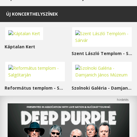
ÚJ KONCERTHELYSZÍNEK
Káptalan Kert
Szent László Templom - Sárvár
Református templom - Salgótarján
Szolnoki Galéria - Damjanich János Múzeum