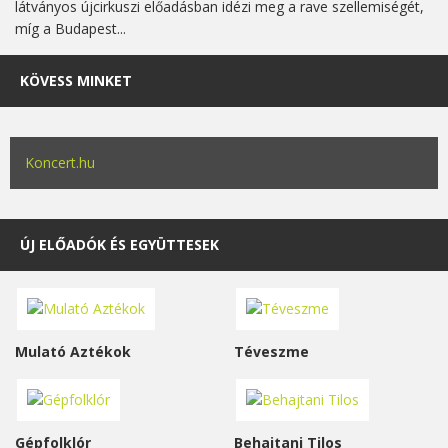
látványos újcirkuszi előadásban idézi meg a rave szellemiségét,
míg a Budapest...
KÖVESS MINKET
Koncert.hu
ÚJ ELŐADÓK ÉS EGYÜTTESEK
Mulató Aztékok
Téveszme
Gépfolklór
Behajtani Tilos