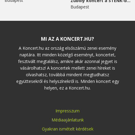
Budapest
Zuboly koncert a STENK-ben
Budapest
MI AZ A KONCERT.HU?
A Koncert.hu az ország elsőszámú zenei esemény
naptára. Itt minden közelgő eseményt, koncertet,
fesztivált megtalálsz, amikre akár azonnal jegyet is
vásárolhatsz! A koncertek mellett zenei híreket is
olvashatsz, továbbá mindent megtudhatsz
együttesekről és helyszínekről is. Minden koncert egy
helyen, ez a Koncert.hu.
Impresszum
Médiaajánlatunk
Gyakran ismételt kérdések