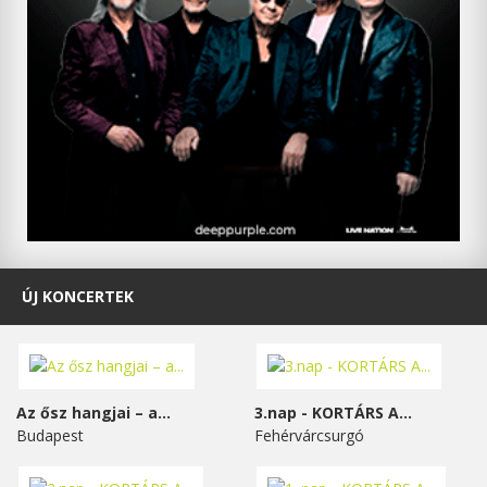
ÚJ KONCERTEK
Az ősz hangjai – a...
3.nap - KORTÁRS A...
Budapest
Fehérvárcsurgó