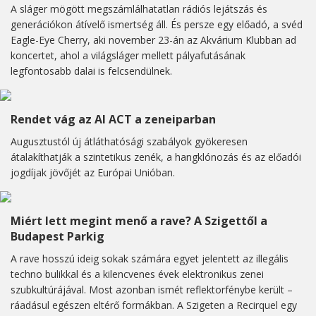
A sláger mögött megszámlálhatatlan rádiós lejátszás és
generációkon átívelő ismertség áll. És persze egy előadó, a svéd
Eagle-Eye Cherry, aki november 23-án az Akvárium Klubban ad
koncertet, ahol a világsláger mellett pályafutásának
legfontosabb dalai is felcsendülnek.
Rendet vág az AI ACT a zeneiparban
Augusztustól új átláthatósági szabályok gyökeresen
átalakíthatják a szintetikus zenék, a hangklónozás és az előadói
jogdíjak jövőjét az Európai Unióban.
Miért lett megint menő a rave? A Szigettől a
Budapest Parkig
A rave hosszú ideig sokak számára egyet jelentett az illegális
techno bulikkal és a kilencvenes évek elektronikus zenei
szubkultúrájával. Most azonban ismét reflektorfénybe került –
ráadásul egészen eltérő formákban. A Szigeten a Recirquel egy