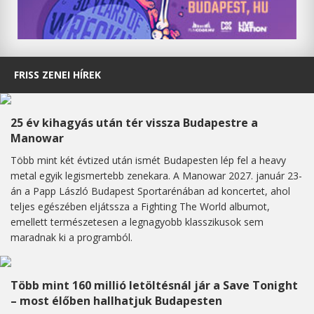
FRISS ZENEI HÍREK
25 év kihagyás után tér vissza Budapestre a
Manowar
Több mint két évtized után ismét Budapesten lép fel a heavy
metal egyik legismertebb zenekara. A Manowar 2027. január 23-
án a Papp László Budapest Sportarénában ad koncertet, ahol
teljes egészében eljátssza a Fighting The World albumot,
emellett természetesen a legnagyobb klasszikusok sem
maradnak ki a programból.
Több mint 160 millió letöltésnál jár a Save Tonight
– most élőben hallhatjuk Budapesten