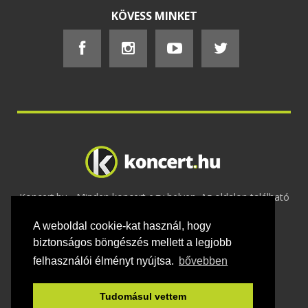
KÖVESS MINKET
Koncert.hu - Minden koncert egy helyen. Az oldalon található
tartalmakat szerzői jogok védik © 2002 -
A weboldal cookie-kat használ, hogy
2020
Adatvédelem
-
ÁSZF
-
Felhasználási
feltételek
-
Webmaster
-
Kapcsolat és üzenet küldés
biztonságos böngészés mellett a legjobb
felhasználói élményt nyújtsa.
bővebben
Tudomásul vettem