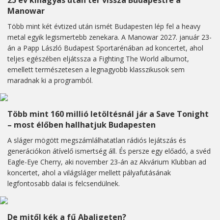
25 év kihagyás után tér vissza Budapestre a
Manowar
Több mint két évtized után ismét Budapesten lép fel a heavy
metal egyik legismertebb zenekara. A Manowar 2027. január 23-
án a Papp László Budapest Sportarénában ad koncertet, ahol
teljes egészében eljátssza a Fighting The World albumot,
emellett természetesen a legnagyobb klasszikusok sem
maradnak ki a programból.
Több mint 160 millió letöltésnál jár a Save Tonight
– most élőben hallhatjuk Budapesten
A sláger mögött megszámlálhatatlan rádiós lejátszás és
generációkon átívelő ismertség áll. És persze egy előadó, a svéd
Eagle-Eye Cherry, aki november 23-án az Akvárium Klubban ad
koncertet, ahol a világsláger mellett pályafutásának
legfontosabb dalai is felcsendülnek.
De mitől kék a fű Abaligeten?