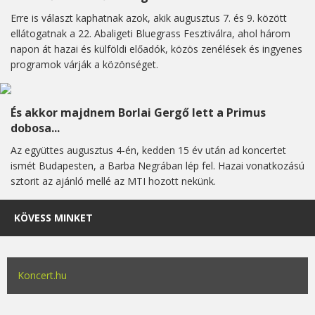
Erre is választ kaphatnak azok, akik augusztus 7. és 9. között
ellátogatnak a 22. Abaligeti Bluegrass Fesztiválra, ahol három
napon át hazai és külföldi előadók, közös zenélések és ingyenes
programok várják a közönséget.
És akkor majdnem Borlai Gergő lett a Primus
dobosa...
Az együttes augusztus 4-én, kedden 15 év után ad koncertet
ismét Budapesten, a Barba Negrában lép fel. Hazai vonatkozású
sztorit az ajánló mellé az MTI hozott nekünk.
KÖVESS MINKET
Koncert.hu