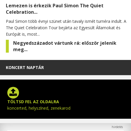
Lemezen is érkezik Paul Simon The Quiet
Celebration...
Paul Simon több évnyi szünet után tavaly ismét turnéra indult. A
The Quiet Celebration Tour bejárta az Egyesült Államokat és
Európát is, most...
Negyedszázadot vártunk rá: először jelenik
meg...
KONCERT NAPTÁR
TÖLTSD FEL AZ OLDALRA
koncerted, helyszíned, zenekarod