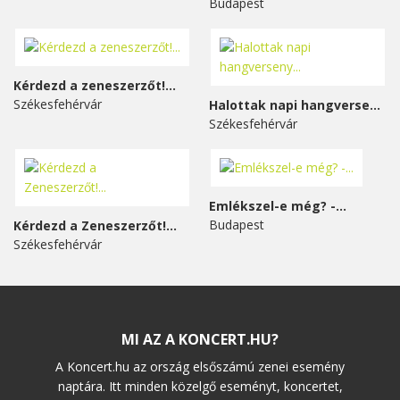
Budapest
Kérdezd a zeneszerzőt!...
Székesfehérvár
Halottak napi hangverseny...
Székesfehérvár
Emlékszel-e még? -...
Budapest
Kérdezd a Zeneszerzőt!...
Székesfehérvár
MI AZ A KONCERT.HU?
A Koncert.hu az ország elsőszámú zenei esemény
naptára. Itt minden közelgő eseményt, koncertet,