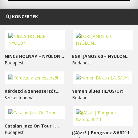
ÚJ KONCERTEK
NINCS HOLNAP – NYÚLON...
EGRI JÁNOS 60 – NYÚLON...
Budapest
Budapest
Kérdezd a zeneszerzőt...
Yemen Blues (IL/US/UY)
Székesfehérvár
Budapest
Catalan Jazz On Tour |...
Budapest
j(A)zz! | Pongracz &#8211;...