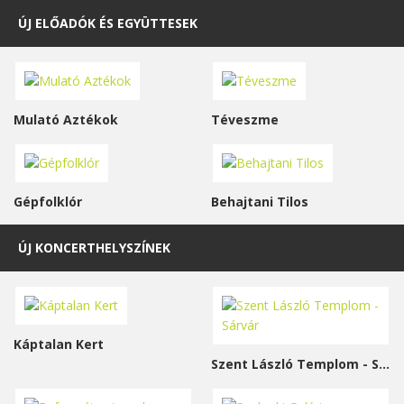
ÚJ ELŐADÓK ÉS EGYÜTTESEK
Mulató Aztékok
Téveszme
Gépfolklór
Behajtani Tilos
ÚJ KONCERTHELYSZÍNEK
Káptalan Kert
Szent László Templom - Sárvár