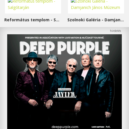
Református templom - Salgótarján
Szolnoki Galéria - Damjanich János Múzeum