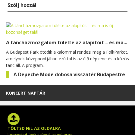
Szólj hozzá!
A táncházmozgalom túlélte az alapítóit – és ma...
A Budapest Park ötödik alkalommal rendezi meg a FolkParkot,
amelynek középpontjában ezúttal is az élő népzene és a közös
tánc áll. A program...
A Depeche Mode dobosa visszatér Budapestre
KONCERT NAPTÁR
TÖLTSD FEL AZ OLDALRA
koncerted, helyszíned, zenekarod