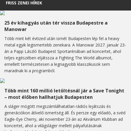
FRISS ZENEI HÍREK
25 év kihagyás után tér vissza Budapestre a
Manowar
Több mint két évtized után ismét Budapesten lép fel a heavy
metal egyik legismertebb zenekara. A Manowar 2027. január 23-
án a Papp László Budapest Sportarénában ad koncertet, ahol
teljes egészében eljátssza a Fighting The World albumot,
emellett természetesen a legnagyobb klasszikusok sem
maradnak ki a programból.
Több mint 160 millió letöltésnál jár a Save Tonight
– most élőben hallhatjuk Budapesten
A sláger mögött megszámlálhatatlan rádiós lejátszás és
generációkon átívelő ismertség áll. És persze egy előadó, a svéd
Eagle-Eye Cherry, aki november 23-án az Akvárium Klubban ad
koncertet, ahol a világsláger mellett pályafutásának