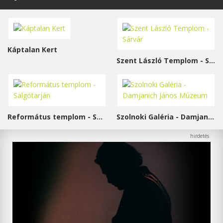
Káptalan Kert
Szent László Templom - Sárvár
Református templom - Salgótarján
Szolnoki Galéria - Damjanich János Múzeum