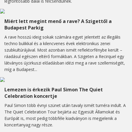
legfontosabb dalai is felcsendülnek.
Miért lett megint menő a rave? A Szigettől a
Budapest Parkig
A rave hosszú ideig sokak számára egyet jelentett az illegális
techno bulikkal és a kilencvenes évek elektronikus zenei
szubkultúrájával. Most azonban ismét reflektorfénybe került –
ráadásul egészen eltérő formákban. A Szigeten a Recirquel egy
látványos újcirkuszi előadásban idézi meg a rave szellemiségét,
míg a Budapest...
Lemezen is érkezik Paul Simon The Quiet
Celebration koncertje
Paul Simon több évnyi szünet után tavaly ismét turnéra indult. A
The Quiet Celebration Tour bejárta az Egyesült Államokat és
Európát is, most pedig többféle kiadványon is megjelenik a
koncertanyag nagy része.