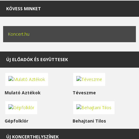
KÖVESS MINKET
Koncert.hu
ÚJ ELŐADÓK ÉS EGYÜTTESEK
Mulató Aztékok
Téveszme
Gépfolklór
Behajtani Tilos
ÚJ KONCERTHELYSZÍNEK