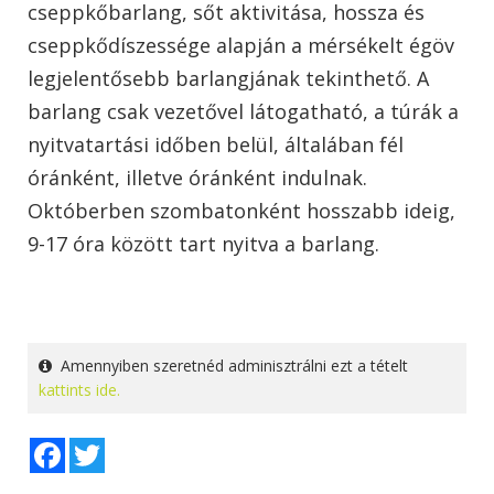
cseppkőbarlang, sőt aktivitása, hossza és
cseppkődíszessége alapján a mérsékelt égöv
legjelentősebb barlangjának tekinthető. A
barlang csak vezetővel látogatható, a túrák a
nyitvatartási időben belül, általában fél
óránként, illetve óránként indulnak.
Októberben szombatonként hosszabb ideig,
9-17 óra között tart nyitva a barlang.
Amennyiben szeretnéd adminisztrálni ezt a tételt
kattints ide.
Facebook
Twitter