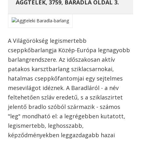
AGGTELEK, 3759, BARADLA OLDAL 3.
A Világörökség legismertebb
cseppkőbarlangja Közép-Európa legnagyobb
barlangrendszere. Az időszakosan aktív
patakos karsztbarlang sziklacsarnokai,
hatalmas cseppkőfantomjai egy sejtelmes
mesevilágot idéznek. A Baradláról - a név
feltehetően szláv eredetű, s a sziklaszirtet
jelentő bradlo szóból származik - számos
"leg" mondható el: a legrégebben kutatott,
legismertebb, leghosszabb,
képződményekben leggazdagabb hazai