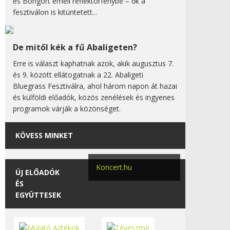
és Bongort emeli reflektorfénybe – ők a
fesztiválon is kitüntetett...
De mitől kék a fű Abaligeten?
Erre is választ kaphatnak azok, akik augusztus 7.
és 9. között ellátogatnak a 22. Abaligeti
Bluegrass Fesztiválra, ahol három napon át hazai
és külföldi előadók, közös zenélések és ingyenes
programok várják a közönséget.
KÖVESS MINKET
Koncert.hu
ÚJ ELŐADÓK
ÉS
EGYÜTTESEK