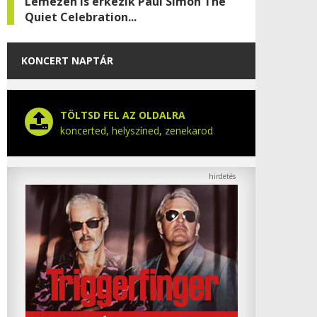
Lemezen is érkezik Paul Simon The
Quiet Celebration...
KONCERT NAPTÁR
TÖLTSD FEL AZ OLDALRA
koncerted, helyszíned, zenekarod