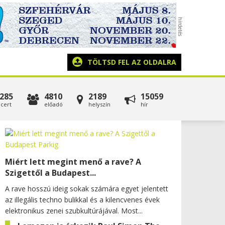
TÖLTSD FEL AZ OLDALRA
285
4810
2189
15059
cert
előadó
helyszín
hír
Miért lett megint menő a rave? A
Szigettől a Budapest...
A rave hosszú ideig sokak számára egyet jelentett
az illegális techno bulikkal és a kilencvenes évek
elektronikus zenei szubkultúrájával. Most...