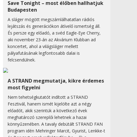
Save Tonight – most élőben hallhatjuk
Budapesten
A sláger mögött megszámlálhatatlan rádiós
lejátszás és generációkon átívelő ismertség áll.
És persze egy előadó, a svéd Eagle-Eye Cherry,
aki november 23-án az Akvárium Klubban ad
koncertet, ahol a világsláger mellett
pályafutásának legfontosabb dalai is
felcsendülnek.
A STRAND megmutatja, kikre érdemes
most figyelni
Nem tehetségkutatót indított a STRAND
Fesztivál, hanem ismét kijelölte azt a négy
előadót, akik szerintük a következő évek
meghatározó szereplői lehetnek a hazai
könnyűzenében. A tavaly debütált STRAND FAN
program idén Mehringer Marcit, Gyurist, Lenkke-t