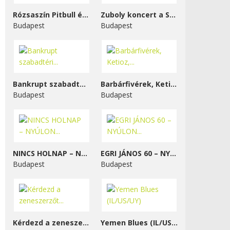
Rózsaszín Pitbull és...
Zuboly koncert a STENK-ben
Budapest
Budapest
Bankrupt szabadtéri...
Barbárfivérek, Ketioz,...
Budapest
Budapest
NINCS HOLNAP – NYÚLON...
EGRI JÁNOS 60 – NYÚLON...
Budapest
Budapest
Kérdezd a zeneszerzőt...
Yemen Blues (IL/US/UY)