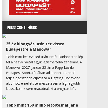
FRISS ZENEI HÍREK
25 év kihagyás után tér vissza
Budapestre a Manowar
Több mint két évtized után ismét Budapesten lép
fel a heavy metal egyik legismertebb zenekara. A
Manowar 2027. január 23-án a Papp László
Budapest Sportarénában ad koncertet, ahol
teljes egészében eljátssza a Fighting The World
albumot, emellett természetesen a legnagyobb
klasszikusok sem maradnak ki a programból.
Több mint 160 millió letöltésnál jár a