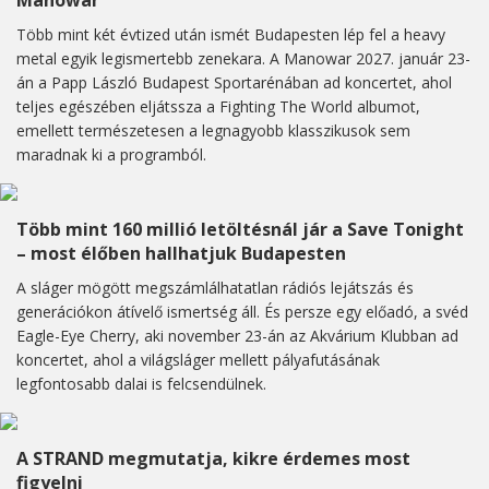
Manowar
Több mint két évtized után ismét Budapesten lép fel a heavy
metal egyik legismertebb zenekara. A Manowar 2027. január 23-
án a Papp László Budapest Sportarénában ad koncertet, ahol
teljes egészében eljátssza a Fighting The World albumot,
emellett természetesen a legnagyobb klasszikusok sem
maradnak ki a programból.
Több mint 160 millió letöltésnál jár a Save Tonight
– most élőben hallhatjuk Budapesten
A sláger mögött megszámlálhatatlan rádiós lejátszás és
generációkon átívelő ismertség áll. És persze egy előadó, a svéd
Eagle-Eye Cherry, aki november 23-án az Akvárium Klubban ad
koncertet, ahol a világsláger mellett pályafutásának
legfontosabb dalai is felcsendülnek.
A STRAND megmutatja, kikre érdemes most
figyelni