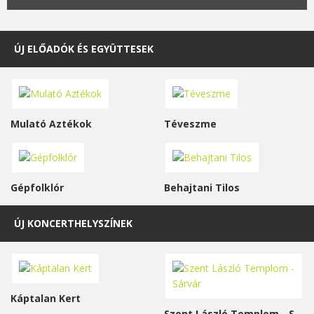
ÚJ ELŐADÓK ÉS EGYÜTTESEK
Mulató Aztékok
Téveszme
Gépfolklór
Behajtani Tilos
ÚJ KONCERTHELYSZÍNEK
Káptalan Kert
Szent László Templom - Sárvár