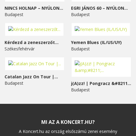
NINCS HOLNAP – NYÚLON...
EGRI JÁNOS 60 – NYÚLON...
Budapest
Budapest
Kérdezd a zeneszerzőt...
Yemen Blues (IL/US/UY)
Székesfehérvár
Budapest
Catalan Jazz On Tour |...
Budapest
j(A)zz! | Pongracz &#8211;...
Budapest
MI AZ A KONCERT.HU?
A Koncert.hu az ország elsőszámú zenei esemény