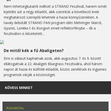
Nem tehetségkutatót indított a STRAND Fesztivál, hanem ismét
kijelölte azt a négy előadót, akik szerintük a következő évek
meghatározó szereplői lehetnek a hazai könnyűzenében. A
tavaly debütált STRAND FAN program idén Mehringer Marcit,
Gyurist, Lenkke-t és Bongort emeli reflektorfénybe – ők a
fesztiválon is kitüntetett...
De mitől kék a fű Abaligeten?
Erre is választ kaphatnak azok, akik augusztus 7. és 9. között
ellátogatnak a 22. Abaligeti Bluegrass Fesztiválra, ahol három
napon át hazai és külföldi előadók, közös zenélések és ingyenes
programok várják a közönséget.
KÖVESS MINKET
Koncert.hu