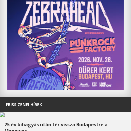
FRISS ZENEI HÍREK
25 év kihagyás után tér vissza Budapestre a