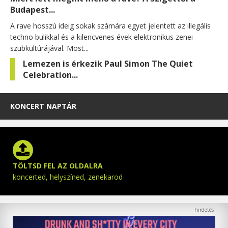
Budapest...
A rave hosszú ideig sokak számára egyet jelentett az illegális
techno bulikkal és a kilencvenes évek elektronikus zenei
szubkultúrájával. Most...
Lemezen is érkezik Paul Simon The Quiet
Celebration...
KONCERT NAPTÁR
TÖLTSD FEL AZ OLDALRA
koncerted, helyszíned, zenekarod