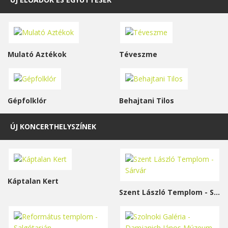
Mulató Aztékok
Téveszme
Gépfolklór
Behajtani Tilos
ÚJ KONCERTHELYSZÍNEK
Káptalan Kert
Szent László Templom - Sárvár