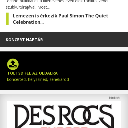
techno bulikkal és a kilencvenes évek elektronikus zenei
szubkultúrájával. Most...
Lemezen is érkezik Paul Simon The Quiet
Celebration...
KONCERT NAPTÁR
TÖLTSD FEL AZ OLDALRA
koncerted, helyszíned, zenekarod