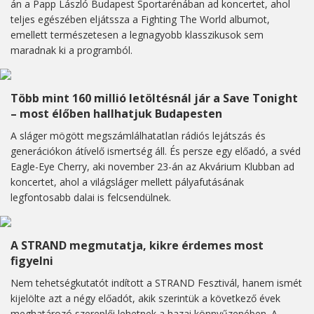
án a Papp László Budapest Sportarénában ad koncertet, ahol
teljes egészében eljátssza a Fighting The World albumot,
emellett természetesen a legnagyobb klasszikusok sem
maradnak ki a programból.
Több mint 160 millió letöltésnál jár a Save Tonight
– most élőben hallhatjuk Budapesten
A sláger mögött megszámlálhatatlan rádiós lejátszás és
generációkon átívelő ismertség áll. És persze egy előadó, a svéd
Eagle-Eye Cherry, aki november 23-án az Akvárium Klubban ad
koncertet, ahol a világsláger mellett pályafutásának
legfontosabb dalai is felcsendülnek.
A STRAND megmutatja, kikre érdemes most
figyelni
Nem tehetségkutatót indított a STRAND Fesztivál, hanem ismét
kijelölte azt a négy előadót, akik szerintük a következő évek
meghatározó szereplői lehetnek a hazai könnyűzenében. A