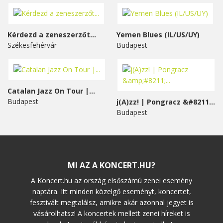
Kérdezd a zeneszerzőt...
Yemen Blues (IL/US/UY)
Székesfehérvár
Budapest
Catalan Jazz On Tour |...
Budapest
j(A)zz! | Pongracz &#8211;...
Budapest
MI AZ A KONCERT.HU?
A Koncert.hu az ország elsőszámú zenei esemény
naptára. Itt minden közelgő eseményt, koncertet,
fesztivált megtalálsz, amikre akár azonnal jegyet is
vásárolhatsz! A koncertek mellett zenei híreket is