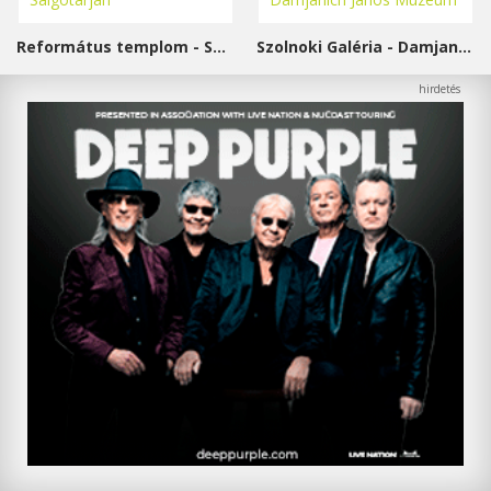
Református templom - Salgótarján
Szolnoki Galéria - Damjanich János Múzeum