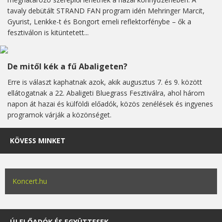
tavaly debütált STRAND FAN program idén Mehringer Marcit,
Gyurist, Lenkke-t és Bongort emeli reflektorfénybe – ők a
fesztiválon is kitüntetett...
De mitől kék a fű Abaligeten?
Erre is választ kaphatnak azok, akik augusztus 7. és 9. között
ellátogatnak a 22. Abaligeti Bluegrass Fesztiválra, ahol három
napon át hazai és külföldi előadók, közös zenélések és ingyenes
programok várják a közönséget.
KÖVESS MINKET
Koncert.hu
ÚJ ELŐADÓK ÉS EGYÜTTESEK