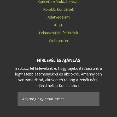
Koncert
,
előadó
,
helyszín
Korábbi koncertek
Adatvédelem
ÁSZF
Felhasználási feltételek
Webmaster
HÍRLEVÉL ÉS AJÁNLÁS
Iratkozz fel hírlevelünkre, hogy tájékoztathassunk a
legfrissebb eseményekről és akciókról. Amennyiben
van ismerősöd, aki szintén rajong a zenék iránt,
ajánld neki a Koncert.hu-t!