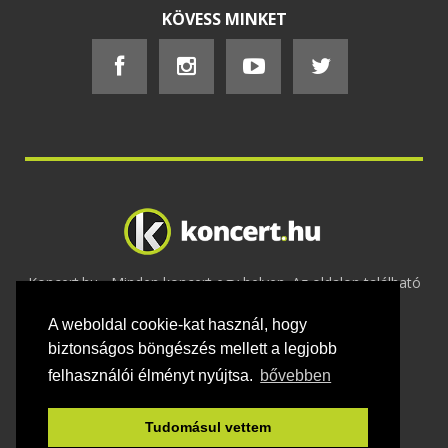
KÖVESS MINKET
Koncert.hu - Minden koncert egy helyen. Az oldalon található
tartalmakat szerzői jogok védik © 2002 -
A weboldal cookie-kat használ, hogy
2020
Adatvédelem
-
ÁSZF
-
Felhasználási
feltételek
-
Webmaster
-
Kapcsolat és üzenet küldés
biztonságos böngészés mellett a legjobb
felhasználói élményt nyújtsa.
bővebben
Tudomásul vettem