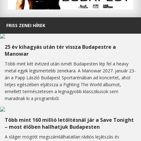
FRISS ZENEI HÍREK
25 év kihagyás után tér vissza Budapestre a
Manowar
Több mint két évtized után ismét Budapesten lép fel a heavy
metal egyik legismertebb zenekara. A Manowar 2027. január 23-
án a Papp László Budapest Sportarénában ad koncertet, ahol
teljes egészében eljátssza a Fighting The World albumot,
emellett természetesen a legnagyobb klasszikusok sem
maradnak ki a programból.
Több mint 160 millió letöltésnál jár a Save Tonight
– most élőben hallhatjuk Budapesten
A sláger mögött megszámlálhatatlan rádiós lejátszás és