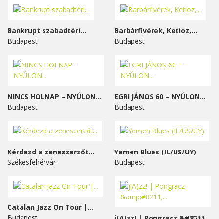
Bankrupt szabadtéri...
Barbárfivérek, Ketioz,...
Budapest
Budapest
NINCS HOLNAP – NYÚLON...
EGRI JÁNOS 60 – NYÚLON...
Budapest
Budapest
Kérdezd a zeneszerzőt...
Yemen Blues (IL/US/UY)
Székesfehérvár
Budapest
Catalan Jazz On Tour |...
Budapest
j(A)zz! | Pongracz &#8211;...