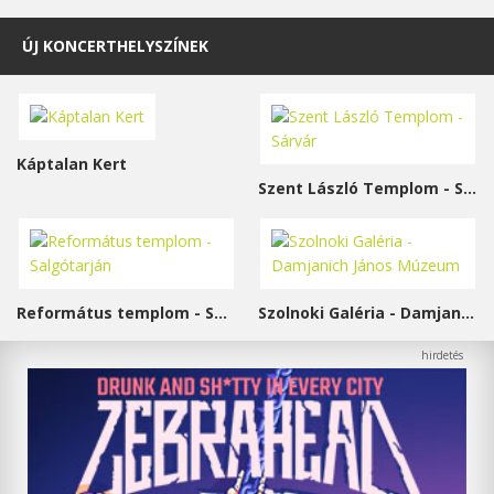
ÚJ KONCERTHELYSZÍNEK
Káptalan Kert
Szent László Templom - Sárvár
Református templom - Salgótarján
Szolnoki Galéria - Damjanich János Múzeum