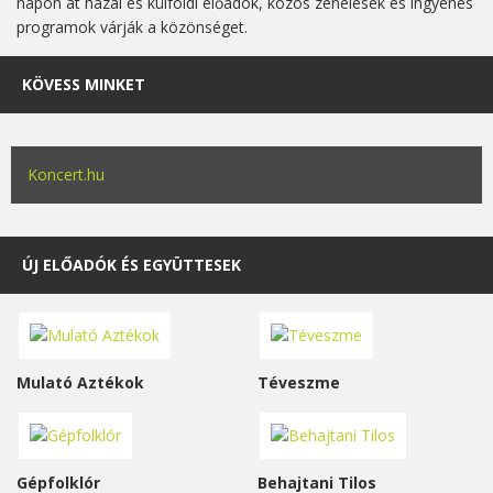
napon át hazai és külföldi előadók, közös zenélések és ingyenes
programok várják a közönséget.
KÖVESS MINKET
Koncert.hu
ÚJ ELŐADÓK ÉS EGYÜTTESEK
Mulató Aztékok
Téveszme
Gépfolklór
Behajtani Tilos