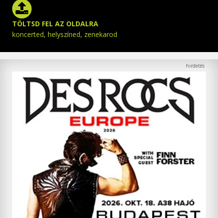
TÖLTSD FEL AZ OLDALRA
koncerted, helyszíned, zenekarod