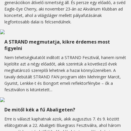
generációkon átívelő ismertség áll. És persze egy előadó, a svéd
Eagle-Eye Cherry, aki november 23-án az Akvárium Klubban ad
koncertet, ahol a világsláger mellett pályafutásának
legfontosabb dalai is felcsendülnek.
A STRAND megmutatja, kikre érdemes most
figyelni
Nem tehetségkutatót indított a STRAND Fesztivál, hanem ismét
kijelölte azt a négy előadót, akik szerintük a következő évek
meghatározó szereplői lehetnek a hazai könnyűzenében. A
tavaly debütált STRAND FAN program idén Mehringer Marcit,
Gyurist, Lenkke-t és Bongort emeli reflektorfénybe – ők a
fesztiválon is kitüntetett...
De mitől kék a fű Abaligeten?
Erre is választ kaphatnak azok, akik augusztus 7. és 9. között
ellátogatnak a 22. Abaligeti Bluegrass Fesztiválra, ahol három