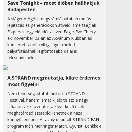
Save Tonight – most élőben hallhatjuk
Budapesten
A sláger mögött megszámlálhatatlan rádiós
lejátszás és generációkon átívelő ismertség áll.
És persze egy előadó, a svéd Eagle-Eye Cherry,
aki november 23-án az Akvárium Klubban ad
koncertet, ahol a világsláger mellett
pályafutásának legfontosabb dalai is
felcsendülnek.
A STRAND megmutatja, kikre érdemes
most figyelni
Nem tehetségkutatót indított a STRAND
Fesztivál, hanem ismét kijelölte azt a négy
előadót, akik szerintük a következő évek
meghatározó szereplői lehetnek a hazai
könnyűzenében. A tavaly debütált STRAND FAN
program idén Mehringer Marcit, Gyurist, Lenkke-t