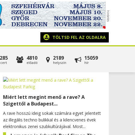
TÖLTSD FEL AZ OLDALRA
285
4810
2189
15059
cert
előadó
helyszín
hír
Miért lett megint menő a rave? A
Szigettől a Budapest...
A rave hosszú ideig sokak számára egyet jelentett
az illegális techno bulikkal és a kilencvenes évek
elektronikus zenei szubkultúrájával. Most...