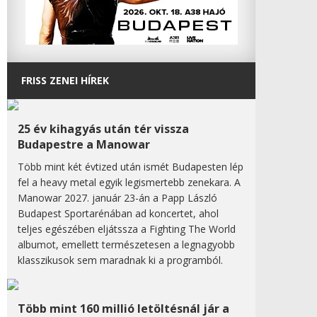
FRISS ZENEI HÍREK
25 év kihagyás után tér vissza
Budapestre a Manowar
Több mint két évtized után ismét Budapesten lép
fel a heavy metal egyik legismertebb zenekara. A
Manowar 2027. január 23-án a Papp László
Budapest Sportarénában ad koncertet, ahol
teljes egészében eljátssza a Fighting The World
albumot, emellett természetesen a legnagyobb
klasszikusok sem maradnak ki a programból.
Több mint 160 millió letöltésnál jár a