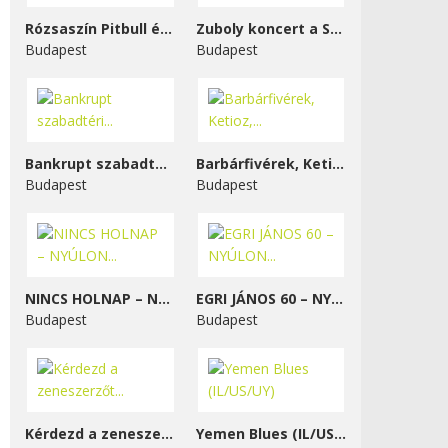
Rózsaszín Pitbull és...
Zuboly koncert a STENK-ben
Budapest
Budapest
Bankrupt szabadtéri...
Barbárfivérek, Ketioz,...
Budapest
Budapest
NINCS HOLNAP – NYÚLON...
EGRI JÁNOS 60 – NYÚLON...
Budapest
Budapest
Kérdezd a zeneszerzőt...
Yemen Blues (IL/US/UY)