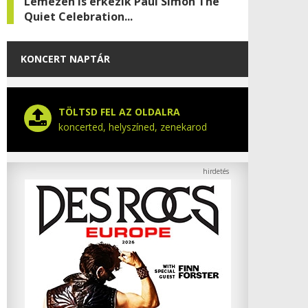
Lemezen is érkezik Paul Simon The
Quiet Celebration...
KONCERT NAPTÁR
TÖLTSD FEL AZ OLDALRA
koncerted, helyszíned, zenekarod