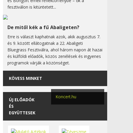
és Bongort emeli reflektorfénybe – ők a
fesztiválon is kitüntetett...
De mitől kék a fű Abaligeten?
Erre is választ kaphatnak azok, akik augusztus 7.
és 9. között ellátogatnak a 22. Abaligeti
Bluegrass Fesztiválra, ahol három napon át hazai
és külföldi előadók, közös zenélések és ingyenes
programok várják a közönséget.
KÖVESS MINKET
Koncert.hu
ÚJ ELŐADÓK
ÉS
EGYÜTTESEK