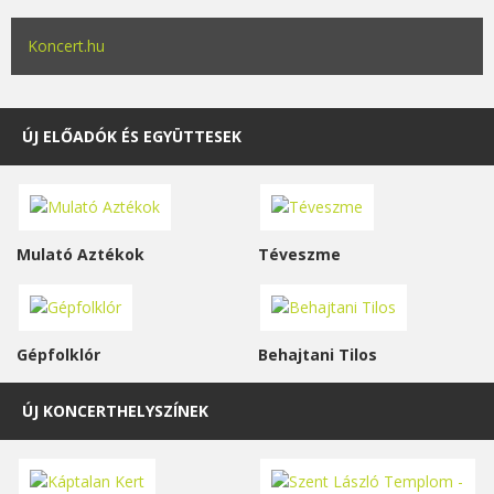
Koncert.hu
ÚJ ELŐADÓK ÉS EGYÜTTESEK
Mulató Aztékok
Téveszme
Gépfolklór
Behajtani Tilos
ÚJ KONCERTHELYSZÍNEK