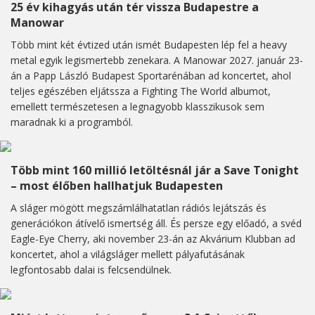
25 év kihagyás után tér vissza Budapestre a
Manowar
Több mint két évtized után ismét Budapesten lép fel a heavy
metal egyik legismertebb zenekara. A Manowar 2027. január 23-
án a Papp László Budapest Sportarénában ad koncertet, ahol
teljes egészében eljátssza a Fighting The World albumot,
emellett természetesen a legnagyobb klasszikusok sem
maradnak ki a programból.
Több mint 160 millió letöltésnál jár a Save Tonight
– most élőben hallhatjuk Budapesten
A sláger mögött megszámlálhatatlan rádiós lejátszás és
generációkon átívelő ismertség áll. És persze egy előadó, a svéd
Eagle-Eye Cherry, aki november 23-án az Akvárium Klubban ad
koncertet, ahol a világsláger mellett pályafutásának
legfontosabb dalai is felcsendülnek.