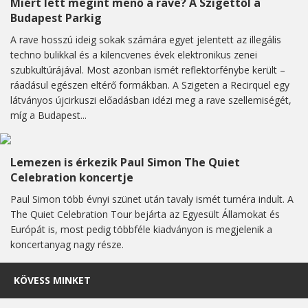
Miért lett megint menő a rave? A Szigettől a
Budapest Parkig
A rave hosszú ideig sokak számára egyet jelentett az illegális
techno bulikkal és a kilencvenes évek elektronikus zenei
szubkultúrájával. Most azonban ismét reflektorfénybe került –
ráadásul egészen eltérő formákban. A Szigeten a Recirquel egy
látványos újcirkuszi előadásban idézi meg a rave szellemiségét,
míg a Budapest...
Lemezen is érkezik Paul Simon The Quiet
Celebration koncertje
Paul Simon több évnyi szünet után tavaly ismét turnéra indult. A
The Quiet Celebration Tour bejárta az Egyesült Államokat és
Európát is, most pedig többféle kiadványon is megjelenik a
koncertanyag nagy része.
KÖVESS MINKET