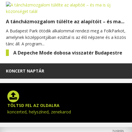
A táncházmozgalom túlélte az alapítóit – és ma...
A Budapest Park ötödik alkalommal rendezi meg a FolkParkot,
amelynek középpontjában ezúttal is az élő népzene és a közös
tánc áll. A program...
A Depeche Mode dobosa visszatér Budapestre
KONCERT NAPTÁR
TÖLTSD FEL AZ OLDALRA
koncerted, helyszíned, zenekarod