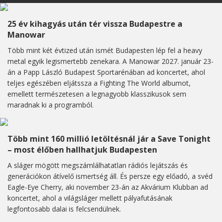
25 év kihagyás után tér vissza Budapestre a
Manowar
Több mint két évtized után ismét Budapesten lép fel a heavy
metal egyik legismertebb zenekara. A Manowar 2027. január 23-
án a Papp László Budapest Sportarénában ad koncertet, ahol
teljes egészében eljátssza a Fighting The World albumot,
emellett természetesen a legnagyobb klasszikusok sem
maradnak ki a programból.
Több mint 160 millió letöltésnál jár a Save Tonight
– most élőben hallhatjuk Budapesten
A sláger mögött megszámlálhatatlan rádiós lejátszás és
generációkon átívelő ismertség áll. És persze egy előadó, a svéd
Eagle-Eye Cherry, aki november 23-án az Akvárium Klubban ad
koncertet, ahol a világsláger mellett pályafutásának
legfontosabb dalai is felcsendülnek.