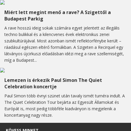
Miért lett megint menő a rave? A Szigettől a
Budapest Parkig
A rave hosszú ideig sokak számára egyet jelentett az illegális
techno bulikkal és a kilencvenes évek elektronikus zenei
szubkultúrájával. Most azonban ismét reflektorfénybe került –
ráadásul egészen eltérő formákban. A Szigeten a Recirquel egy
látványos újcirkuszi előadásban idézi meg a rave szellemiségét,
míg a Budapest...
Lemezen is érkezik Paul Simon The Quiet
Celebration koncertje
Paul Simon több évnyi szünet után tavaly ismét turnéra indult. A
The Quiet Celebration Tour bejárta az Egyesült Államokat és
Európát is, most pedig többféle kiadványon is megjelenik a
koncertanyag nagy része.
KÖVESS MINKET