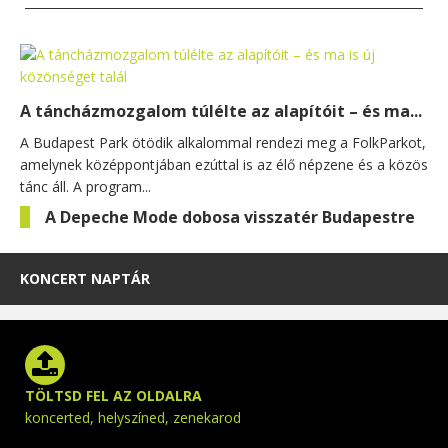
A táncházmozgalom túlélte az alapítóit – és ma...
A Budapest Park ötödik alkalommal rendezi meg a FolkParkot,
amelynek középpontjában ezúttal is az élő népzene és a közös
tánc áll. A program...
A Depeche Mode dobosa visszatér Budapestre
KONCERT NAPTÁR
TÖLTSD FEL AZ OLDALRA
koncerted, helyszíned, zenekarod