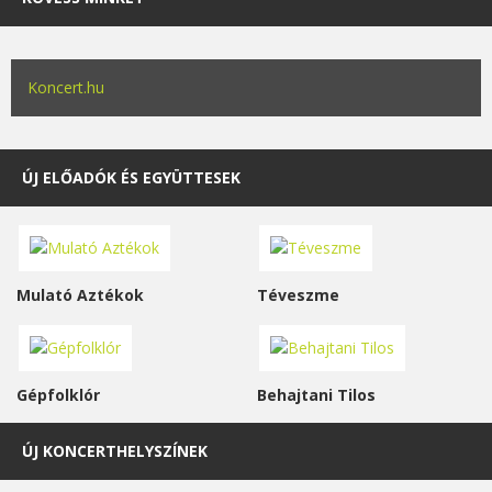
Koncert.hu
ÚJ ELŐADÓK ÉS EGYÜTTESEK
Mulató Aztékok
Téveszme
Gépfolklór
Behajtani Tilos
ÚJ KONCERTHELYSZÍNEK