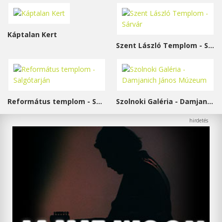
Káptalan Kert
Szent László Templom - Sárvár
Református templom - Salgótarján
Szolnoki Galéria - Damjanich János Múzeum