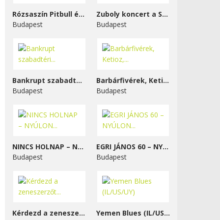
Rózsaszín Pitbull és...
Zuboly koncert a STENK-ben
Budapest
Budapest
Bankrupt szabadtéri...
Barbárfivérek, Ketioz,...
Budapest
Budapest
NINCS HOLNAP – NYÚLON...
EGRI JÁNOS 60 – NYÚLON...
Budapest
Budapest
Kérdezd a zeneszerzőt...
Yemen Blues (IL/US/UY)