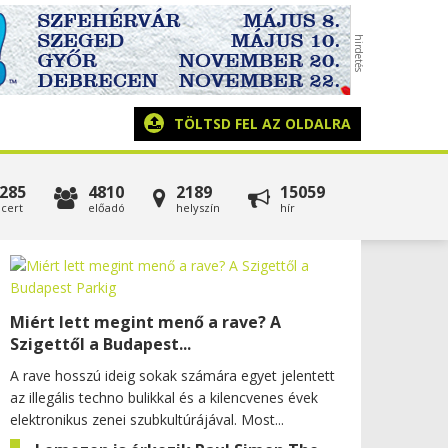
TÖLTSD FEL AZ OLDALRA
285
4810
2189
15059
cert
előadó
helyszín
hír
Miért lett megint menő a rave? A
Szigettől a Budapest...
A rave hosszú ideig sokak számára egyet jelentett
az illegális techno bulikkal és a kilencvenes évek
elektronikus zenei szubkultúrájával. Most...