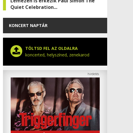
Lemezen is érkezik Paul Simon The
Quiet Celebration...
KONCERT NAPTÁR
TÖLTSD FEL AZ OLDALRA
koncerted, helyszíned, zenekarod