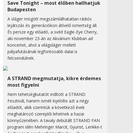
Save Tonight – most élőben hallhatjuk
Budapesten
A sláger mögött megszámlálhatatlan rádiós
lejátszás és generációkon átívelő ismertség áll.
És persze egy előadó, a svéd Eagle-Eye Cherry,
aki november 23-án az Akvárium Klubban ad
koncertet, ahol a világsláger mellett
pályafutásának legfontosabb dalai is
felcsendülnek.
A STRAND megmutatja, kikre érdemes
most figyelni
Nem tehetségkutatót indított a STRAND
Fesztivál, hanem ismét kijelölte azt a négy
előadót, akik szerintük a következő évek
meghatározó szereplői lehetnek a hazai
könnyűzenében. A tavaly debütált STRAND FAN
program idén Mehringer Marcit, Gyurist, Lenkke-t