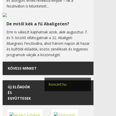
és Bongort emeli reflektorfénybe – ők a
fesztiválon is kitüntetett...
De mitől kék a fű Abaligeten?
Erre is választ kaphatnak azok, akik augusztus 7.
és 9. között ellátogatnak a 22. Abaligeti
Bluegrass Fesztiválra, ahol három napon át hazai
és külföldi előadók, közös zenélések és ingyenes
programok várják a közönséget.
KÖVESS MINKET
Koncert.hu
ÚJ ELŐADÓK
ÉS
EGYÜTTESEK