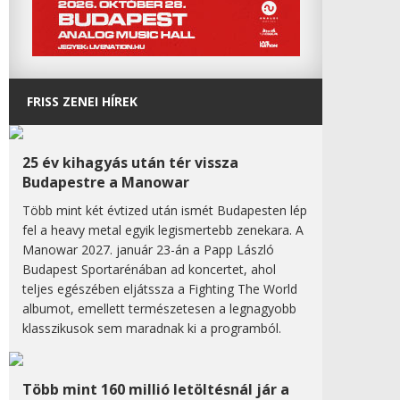
FRISS ZENEI HÍREK
25 év kihagyás után tér vissza
Budapestre a Manowar
Több mint két évtized után ismét Budapesten lép
fel a heavy metal egyik legismertebb zenekara. A
Manowar 2027. január 23-án a Papp László
Budapest Sportarénában ad koncertet, ahol
teljes egészében eljátssza a Fighting The World
albumot, emellett természetesen a legnagyobb
klasszikusok sem maradnak ki a programból.
Több mint 160 millió letöltésnál jár a