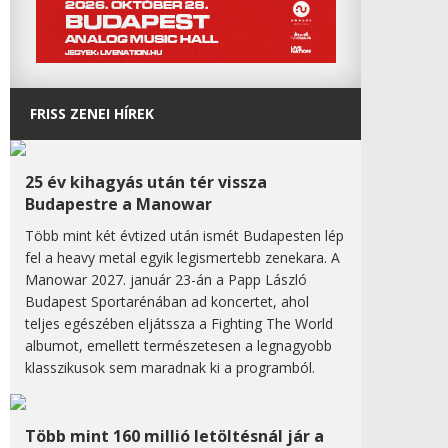
FRISS ZENEI HÍREK
25 év kihagyás után tér vissza
Budapestre a Manowar
Több mint két évtized után ismét Budapesten lép
fel a heavy metal egyik legismertebb zenekara. A
Manowar 2027. január 23-án a Papp László
Budapest Sportarénában ad koncertet, ahol
teljes egészében eljátssza a Fighting The World
albumot, emellett természetesen a legnagyobb
klasszikusok sem maradnak ki a programból.
Több mint 160 millió letöltésnál jár a