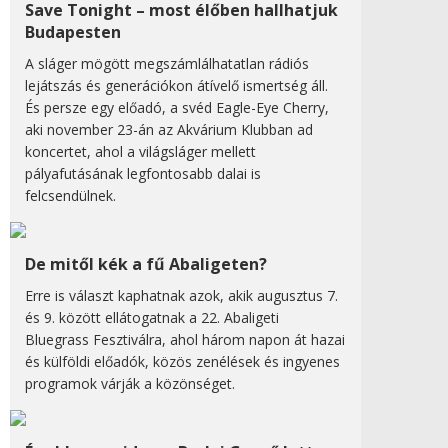
Save Tonight – most élőben hallhatjuk
Budapesten
A sláger mögött megszámlálhatatlan rádiós
lejátszás és generációkon átívelő ismertség áll.
És persze egy előadó, a svéd Eagle-Eye Cherry,
aki november 23-án az Akvárium Klubban ad
koncertet, ahol a világsláger mellett
pályafutásának legfontosabb dalai is
felcsendülnek.
De mitől kék a fű Abaligeten?
Erre is választ kaphatnak azok, akik augusztus 7.
és 9. között ellátogatnak a 22. Abaligeti
Bluegrass Fesztiválra, ahol három napon át hazai
és külföldi előadók, közös zenélések és ingyenes
programok várják a közönséget.