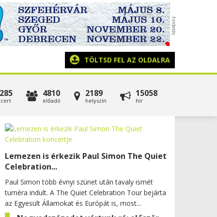
TÖLTSD FEL AZ OLDALRA
285
4810
2189
15058
cert
előadó
helyszín
hír
Lemezen is érkezik Paul Simon The Quiet
Celebration...
Paul Simon több évnyi szünet után tavaly ismét
turnéra indult. A The Quiet Celebration Tour bejárta
az Egyesült Államokat és Európát is, most...