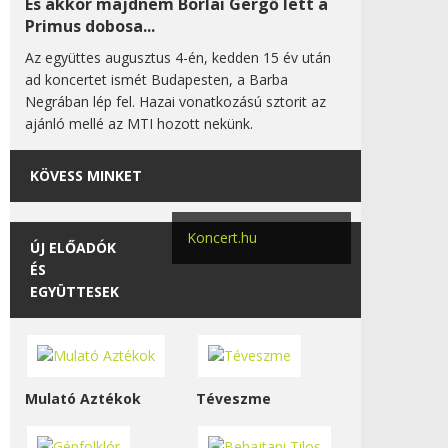
És akkor majdnem Borlai Gergő lett a
Primus dobosa...
Az együttes augusztus 4-én, kedden 15 év után
ad koncertet ismét Budapesten, a Barba
Negrában lép fel. Hazai vonatkozású sztorit az
ajánló mellé az MTI hozott nekünk.
KÖVESS MINKET
Koncert.hu
ÚJ ELŐADÓK
ÉS
EGYÜTTESEK
Mulató Aztékok
Téveszme