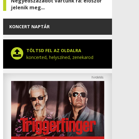
Negyedszázadot vártunk rá: először
jelenik meg...
KONCERT NAPTÁR
TÖLTSD FEL AZ OLDALRA
koncerted, helyszíned, zenekarod