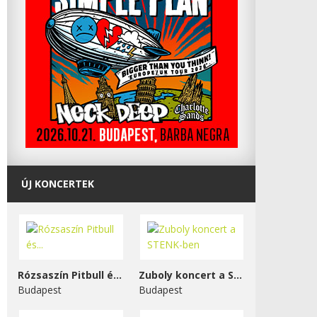
ÚJ KONCERTEK
Rózsaszín Pitbull és...
Zuboly koncert a STENK-ben
Budapest
Budapest