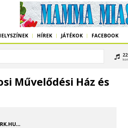
HELYSZÍNEK
HÍREK
JÁTÉKOK
FACEBOOK
22
kon
osi Művelődési Ház és
HTTP://WWW.LELLEIKULTURPARK.HU/INDEX.PHP/HU/