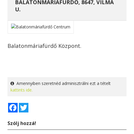
BALATONMÁRIAFÜRDŐ, 8647, VILMA
U.
Balatonmáriafürdő Központ.
Amennyiben szeretnéd adminisztrálni ezt a tételt
kattints ide.
Facebook
Twitter
Szólj hozzá!