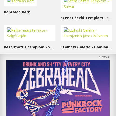
Káptalan Kert
Szent László Templom - Sárvár
Református templom - Salgótarján
Szolnoki Galéria - Damjanich János Múzeum