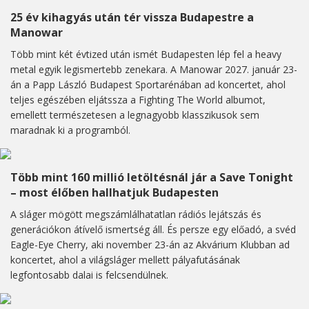
25 év kihagyás után tér vissza Budapestre a
Manowar
Több mint két évtized után ismét Budapesten lép fel a heavy
metal egyik legismertebb zenekara. A Manowar 2027. január 23-
án a Papp László Budapest Sportarénában ad koncertet, ahol
teljes egészében eljátssza a Fighting The World albumot,
emellett természetesen a legnagyobb klasszikusok sem
maradnak ki a programból.
Több mint 160 millió letöltésnál jár a Save Tonight
– most élőben hallhatjuk Budapesten
A sláger mögött megszámlálhatatlan rádiós lejátszás és
generációkon átívelő ismertség áll. És persze egy előadó, a svéd
Eagle-Eye Cherry, aki november 23-án az Akvárium Klubban ad
koncertet, ahol a világsláger mellett pályafutásának
legfontosabb dalai is felcsendülnek.