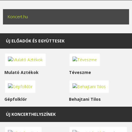
Koncert.hu
ÚJ ELŐADÓK ÉS EGYÜTTESEK
Mulató Aztékok
Téveszme
Gépfolklór
Behajtani Tilos
ÚJ KONCERTHELYSZÍNEK