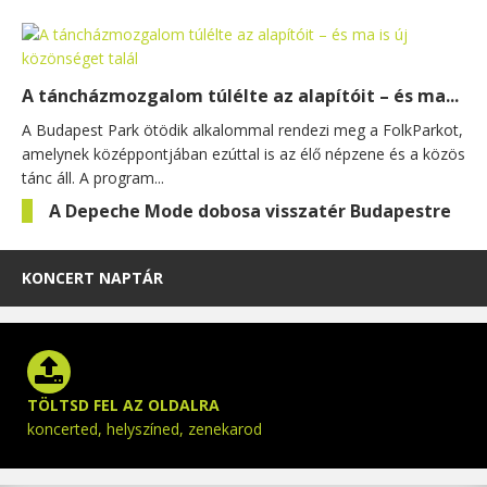
A táncházmozgalom túlélte az alapítóit – és ma...
A Budapest Park ötödik alkalommal rendezi meg a FolkParkot,
amelynek középpontjában ezúttal is az élő népzene és a közös
tánc áll. A program...
A Depeche Mode dobosa visszatér Budapestre
KONCERT NAPTÁR
TÖLTSD FEL AZ OLDALRA
koncerted, helyszíned, zenekarod