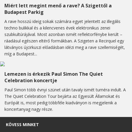
Miért lett megint menő a rave? A Szigettől a
Budapest Parkig
A rave hosszú ideig sokak számára egyet jelentett az illegális
techno bulikkal és a kilencvenes évek elektronikus zenei
szubkultúrájával. Most azonban ismét reflektorfénybe került –
ráadásul egészen eltérő formákban. A Szigeten a Recirquel egy
látványos újcirkuszi előadásban idézi meg a rave szellemiségét,
míg a Budapest...
Lemezen is érkezik Paul Simon The Quiet
Celebration koncertje
Paul Simon több évnyi szünet után tavaly ismét turnéra indult. A
The Quiet Celebration Tour bejárta az Egyesült Államokat és
Európát is, most pedig többféle kiadványon is megjelenik a
koncertanyag nagy része.
KÖVESS MINKET