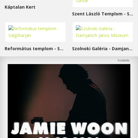
Káptalan Kert
Szent László Templom - Sárvár
Református templom - Salgótarján
Szolnoki Galéria - Damjanich János Múzeum