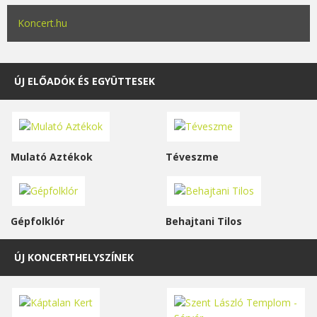
Koncert.hu
ÚJ ELŐADÓK ÉS EGYÜTTESEK
Mulató Aztékok
Téveszme
Gépfolklór
Behajtani Tilos
ÚJ KONCERTHELYSZÍNEK