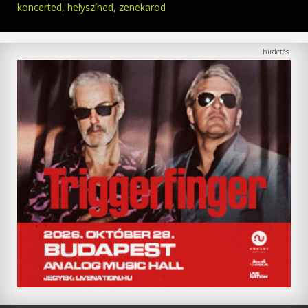
koncerted, helyszíned, zenekarod