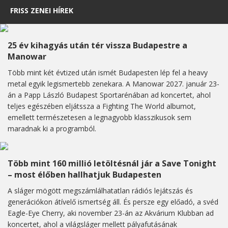
FRISS ZENEI HÍREK
25 év kihagyás után tér vissza Budapestre a
Manowar
Több mint két évtized után ismét Budapesten lép fel a heavy
metal egyik legismertebb zenekara. A Manowar 2027. január 23-
án a Papp László Budapest Sportarénában ad koncertet, ahol
teljes egészében eljátssza a Fighting The World albumot,
emellett természetesen a legnagyobb klasszikusok sem
maradnak ki a programból.
Több mint 160 millió letöltésnál jár a Save Tonight
– most élőben hallhatjuk Budapesten
A sláger mögött megszámlálhatatlan rádiós lejátszás és
generációkon átívelő ismertség áll. És persze egy előadó, a svéd
Eagle-Eye Cherry, aki november 23-án az Akvárium Klubban ad
koncertet, ahol a világsláger mellett pályafutásának