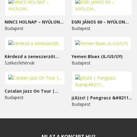
NINCS HOLNAP – NYÚLON...
EGRI JÁNOS 60 – NYÚLON...
Budapest
Budapest
Kérdezd a zeneszerzőt...
Yemen Blues (IL/US/UY)
Székesfehérvár
Budapest
Catalan Jazz On Tour |...
Budapest
j(A)zz! | Pongracz &#8211;...
Budapest
MI AZ A KONCERT.HU?