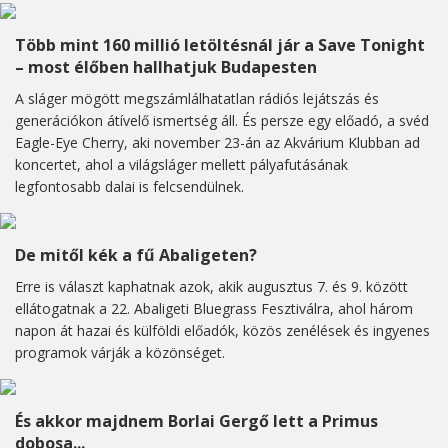
Több mint 160 millió letöltésnál jár a Save Tonight
– most élőben hallhatjuk Budapesten
A sláger mögött megszámlálhatatlan rádiós lejátszás és
generációkon átívelő ismertség áll. És persze egy előadó, a svéd
Eagle-Eye Cherry, aki november 23-án az Akvárium Klubban ad
koncertet, ahol a világsláger mellett pályafutásának
legfontosabb dalai is felcsendülnek.
De mitől kék a fű Abaligeten?
Erre is választ kaphatnak azok, akik augusztus 7. és 9. között
ellátogatnak a 22. Abaligeti Bluegrass Fesztiválra, ahol három
napon át hazai és külföldi előadók, közös zenélések és ingyenes
programok várják a közönséget.
És akkor majdnem Borlai Gergő lett a Primus
dobosa...