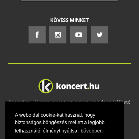
KÖVESS MINKET
Koncert.hu - Minden koncert egy helyen. Az oldalon található
tartalmakat szerzői jogok védik © 2002 -
A weboldal cookie-kat használ, hogy
2020
Adatvédelem
-
ÁSZF
-
Felhasználási
feltételek
-
Webmaster
-
Kapcsolat és üzenet küldés
biztonságos böngészés mellett a legjobb
felhasználói élményt nyújtsa.
bővebben