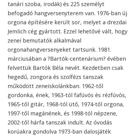
tanári szoba, irodák) és 225 személyt
befogadó hangversenyterem van. 1976-ban új
orgona építésére került sor, melyet a drezdai
Jemlich cég gyártott. Ezzel lehetővé vált, hogy
zenei bemutatók alkalmával
orgonahangversenyeket tartsunk. 1981.
márciusában a ?Bartók-centenárium? évében
felvettük Bartók Béla nevét. Kezdetben csak
hegedű, zongora és szolfézs tanszak
működött zeneiskolánkban. 1962-től
gordonka, ének, 1963-tól fafúvós és rézfúvós,
1965-től gitár, 1968-tól ütő, 1974-től orgona,
1997-től magánének, és 1998-tól népzene,
2002-től hárfa tanszak indult. Az óvodás
korúakra gondolva 1973-ban dalosjáték