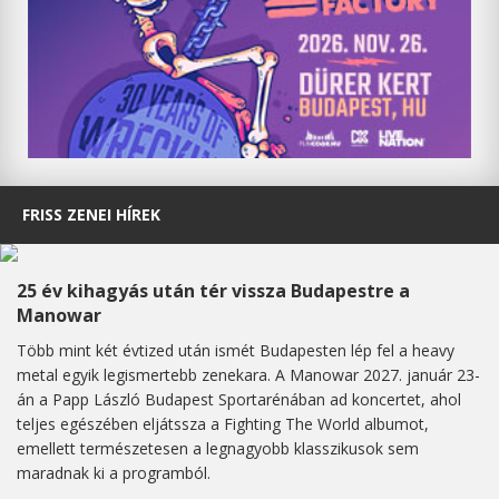
FRISS ZENEI HÍREK
25 év kihagyás után tér vissza Budapestre a
Manowar
Több mint két évtized után ismét Budapesten lép fel a heavy
metal egyik legismertebb zenekara. A Manowar 2027. január 23-
án a Papp László Budapest Sportarénában ad koncertet, ahol
teljes egészében eljátssza a Fighting The World albumot,
emellett természetesen a legnagyobb klasszikusok sem
maradnak ki a programból.