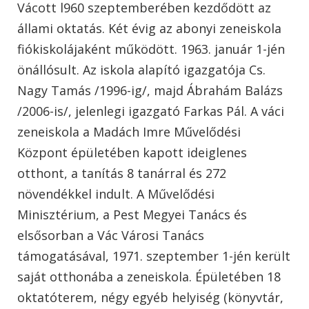
Vácott l960 szeptemberében kezdődött az
állami oktatás. Két évig az abonyi zeneiskola
fiókiskolájaként működött. 1963. január 1-jén
önállósult. Az iskola alapító igazgatója Cs.
Nagy Tamás /1996-ig/, majd Ábrahám Balázs
/2006-is/, jelenlegi igazgató Farkas Pál. A váci
zeneiskola a Madách Imre Művelődési
Központ épületében kapott ideiglenes
otthont, a tanítás 8 tanárral és 272
növendékkel indult. A Művelődési
Minisztérium, a Pest Megyei Tanács és
elsősorban a Vác Városi Tanács
támogatásával, 1971. szeptember 1-jén került
saját otthonába a zeneiskola. Épületében 18
oktatóterem, négy egyéb helyiség (könyvtár,