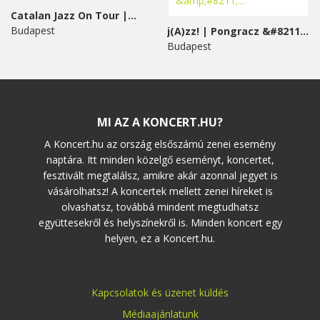
Catalan Jazz On Tour |...
Budapest
j(A)zz! | Pongracz &#8211;...
Budapest
MI AZ A KONCERT.HU?
A Koncert.hu az ország elsőszámú zenei esemény
naptára. Itt minden közelgő eseményt, koncertet,
fesztivált megtalálsz, amikre akár azonnal jegyet is
vásárolhatsz! A koncertek mellett zenei híreket is
olvashatsz, továbbá mindent megtudhatsz
együttesekről és helyszínekről is. Minden koncert egy
helyen, ez a Koncert.hu.
Kapcsolatok és üzenet küldés
Médiaajánlatunk