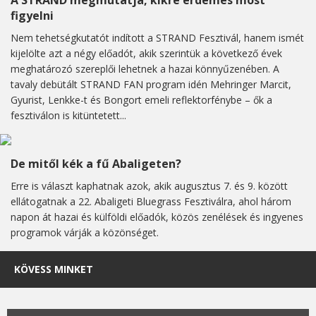
A STRAND megmutatja, kikre érdemes most
figyelni
Nem tehetségkutatót indított a STRAND Fesztivál, hanem ismét
kijelölte azt a négy előadót, akik szerintük a következő évek
meghatározó szereplői lehetnek a hazai könnyűzenében. A
tavaly debütált STRAND FAN program idén Mehringer Marcit,
Gyurist, Lenkke-t és Bongort emeli reflektorfénybe – ők a
fesztiválon is kitüntetett...
De mitől kék a fű Abaligeten?
Erre is választ kaphatnak azok, akik augusztus 7. és 9. között
ellátogatnak a 22. Abaligeti Bluegrass Fesztiválra, ahol három
napon át hazai és külföldi előadók, közös zenélések és ingyenes
programok várják a közönséget.
KÖVESS MINKET