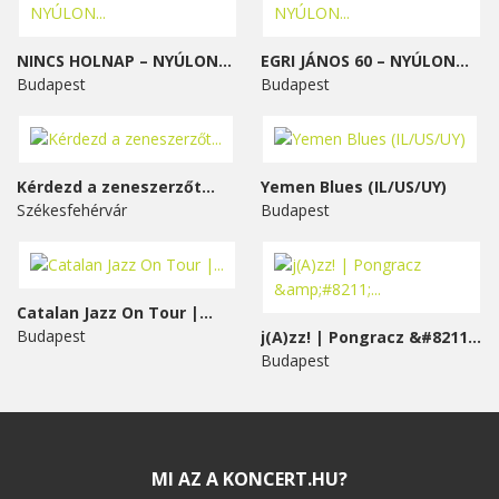
NINCS HOLNAP – NYÚLON...
EGRI JÁNOS 60 – NYÚLON...
Budapest
Budapest
Kérdezd a zeneszerzőt...
Yemen Blues (IL/US/UY)
Székesfehérvár
Budapest
Catalan Jazz On Tour |...
Budapest
j(A)zz! | Pongracz &#8211;...
Budapest
MI AZ A KONCERT.HU?