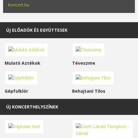
Koncert.hu
ÚJ ELŐADÓK ÉS EGYÜTTESEK
Mulató Aztékok
Téveszme
Gépfolklór
Behajtani Tilos
ÚJ KONCERTHELYSZÍNEK