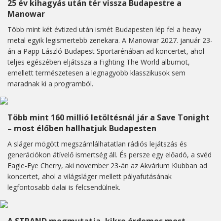
25 év kihagyás után tér vissza Budapestre a
Manowar
Több mint két évtized után ismét Budapesten lép fel a heavy
metal egyik legismertebb zenekara. A Manowar 2027. január 23-
án a Papp László Budapest Sportarénában ad koncertet, ahol
teljes egészében eljátssza a Fighting The World albumot,
emellett természetesen a legnagyobb klasszikusok sem
maradnak ki a programból.
Több mint 160 millió letöltésnál jár a Save Tonight
– most élőben hallhatjuk Budapesten
A sláger mögött megszámlálhatatlan rádiós lejátszás és
generációkon átívelő ismertség áll. És persze egy előadó, a svéd
Eagle-Eye Cherry, aki november 23-án az Akvárium Klubban ad
koncertet, ahol a világsláger mellett pályafutásának
legfontosabb dalai is felcsendülnek.