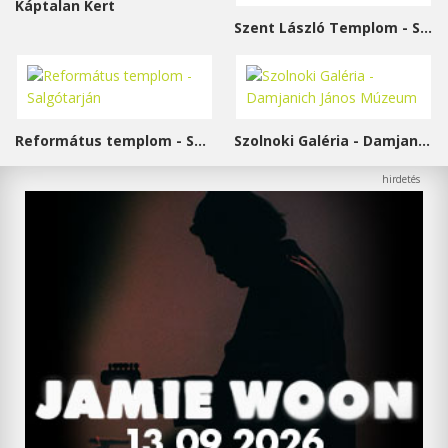
Káptalan Kert
Szent László Templom - Sárvár
Református templom - Salgótarján
Szolnoki Galéria - Damjanich János Múzeum