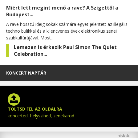
Miért lett megint menő a rave? A Szigettől a
Budapest...
A rave hosszú ideig sokak számára egyet jelentett az illegális
techno bulikkal és a kilencvenes évek elektronikus zenei
szubkultúrájával. Most...
Lemezen is érkezik Paul Simon The Quiet
Celebration...
KONCERT NAPTÁR
TÖLTSD FEL AZ OLDALRA
koncerted, helyszíned, zenekarod