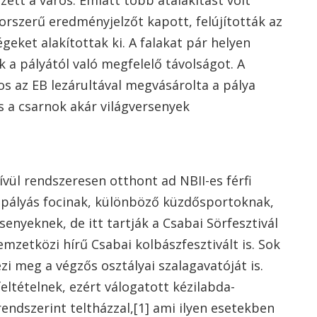
ett a város. Emiatt több átalakítást volt
orszerű eredményjelzőt kapott, felújították az
eket alakítottak ki. A falakat pár helyen
k a pályától való megfelelő távolságot. A
s az EB lezárultával megvásárolta a pálya
as a csarnok akár világversenyek
vül rendszeresen otthont ad NBII-es férfi
spályás focinak, különböző küzdősportoknak,
nyeknek, de itt tartják a Csabai Sörfesztivál
mzetközi hírű Csabai kolbászfesztivált is. Sok
zi meg a végzős osztályai szalagavatóját is.
ltételnek, ezért válogatott kézilabda-
ndszerint teltházzal,[1] ami ilyen esetekben