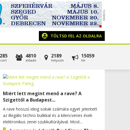
TÖLTSD FEL AZ OLDALRA
285
4810
2189
15059
cert
előadó
helyszín
hír
Miért lett megint menő a rave? A
Szigettől a Budapest...
A rave hosszú ideig sokak számára egyet jelentett
az illegális techno bulikkal és a kilencvenes évek
elektronikus zenei szubkultúrájával. Most...