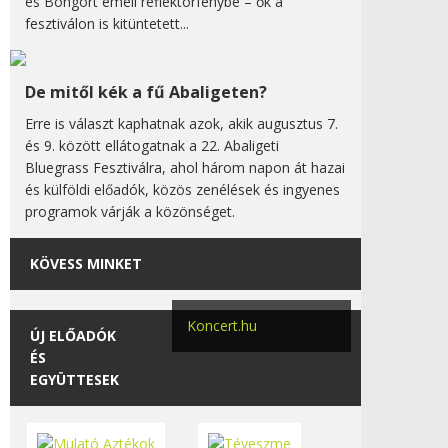
és Bongort emeli reflektorfénybe – ők a
fesztiválon is kitüntetett...
De mitől kék a fű Abaligeten?
Erre is választ kaphatnak azok, akik augusztus 7.
és 9. között ellátogatnak a 22. Abaligeti
Bluegrass Fesztiválra, ahol három napon át hazai
és külföldi előadók, közös zenélések és ingyenes
programok várják a közönséget.
KÖVESS MINKET
Koncert.hu
ÚJ ELŐADÓK
ÉS
EGYÜTTESEK