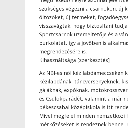
megüresedő helyre azonnal jelentkez
szükséges végezni a csarnokon, új k
öltözőket, új termeket, fogadóegység
visszavágták, hogy biztosítani tudjá
Sportcsarnok üzemeltetője és a váro
burkolatát, így a jövőben is alkalm
megrendezésére is.
Kihasználtsága [szerkesztés]
Az NBI-es női kézilabdameccseken kí
kézilabdának, táncversenyeknek, ki
gáláknak, expóknak, motokrosszverse
és Csülökparádét, valamint a már ne
békéscsabai középiskola is itt rende
Mivel megfelel minden nemzetközi fe
mérkőzéseket is rendeznek benne, re