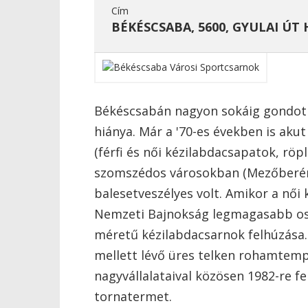
Cím
BÉKÉSCSABA, 5600, GYULAI ÚT 
Békéscsabán nagyon sokáig gondot 
hiánya. Már a '70-es években is akut
(férfi és női kézilabdacsapatok, rö
szomszédos városokban (Mezőberény),
balesetveszélyes volt. Amikor a női 
Nemzeti Bajnokság legmagasabb osz
méretű kézilabdacsarnok felhúzása. 
mellett lévő üres telken rohamtem
nagyvállalataival közösen 1982-re f
tornatermet.