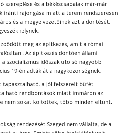
jó szereplése és a békéscsabaiak már-már
iránti rajongása miatt a terem rendszeresen
 város és a megye vezetőinek azt a döntését,
gyeszékhelynek.
zdődött meg az építkezés, amit a római
lósítani. Az építkezés döntően állami
tt a szocializmus időszak utolsó nagyobb
cius 19-én adták át a nagyközönségnek.
 tapasztalható, a jól felszerelt büfét
ztalható rendbontások miatt immáron az
e nem sokat költöttek, több minden eltűnt,
nokság rendezését Szeged nem vállalta, de a