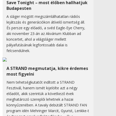
Save Tonight – most élőben hallhatjuk
Budapesten
A sláger mögött megszámlálhatatlan rádiós
lejátszás és generációkon átívelő ismertség áll.
És persze egy előadó, a svéd Eagle-Eye Cherry,
aki november 23-án az Akvárium Klubban ad
koncertet, ahol a világsláger mellett
pályafutásának legfontosabb dalai is
felcsendülnek.
A STRAND megmutatja, kikre érdemes
most figyelni
Nem tehetségkutatót indított a STRAND
Fesztivál, hanem ismét kijelölte azt a négy
előadót, akik szerintük a következő évek
meghatározó szereplői lehetnek a hazai
könnyűzenében. A tavaly debütált STRAND FAN
program idén Mehringer Marcit, Gyurist, Lenkke-t