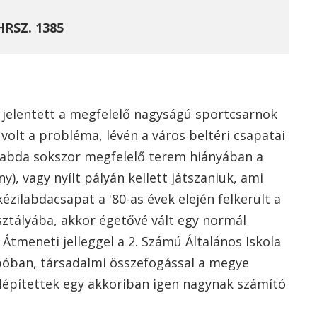
HRSZ. 1385
jelentett a megfelelő nagyságú sportcsarnok
 volt a probléma, lévén a város beltéri csapatai
plabda sokszor megfelelő terem hiányában a
 vagy nyílt pályán kellett játszaniuk, ami
kézilabdacsapat a '80-as évek elején felkerült a
tályába, akkor égetővé vált egy normál
Átmeneti jelleggel a 2. Számú Általános Iskola
póban, társadalmi összefogással a megye
elépítettek egy akkoriban igen nagynak számító