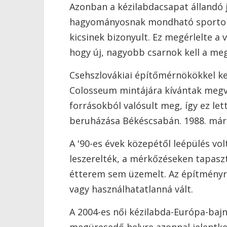
Azonban a kézilabdacsapat állandó 
hagyományosnak mondható sportok 
kicsinek bizonyult. Ez megérlelte a
hogy új, nagyobb csarnok kell a me
Csehszlovákiai építőmérnökökkel ke
Colosseum mintájára kívántak megva
forrásokból valósult meg, így ez le
beruházása Békéscsabán. 1988. már
A '90-es évek közepétől leépülés volt
leszerelték, a mérkőzéseken tapas
étterem sem üzemelt. Az építményr
vagy használhatatlanná vált.
A 2004-es női kézilabda-Európa-baj