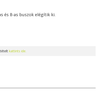
s és 8-as buszok elégítik ki.
tételt
kattints ide.