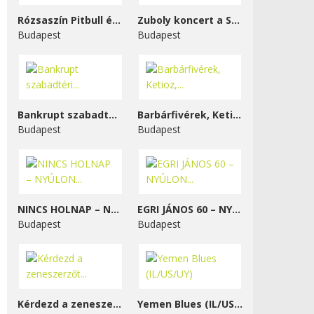
Rózsaszín Pitbull és...
Zuboly koncert a STENK-ben
Budapest
Budapest
Bankrupt szabadtéri...
Barbárfivérek, Ketioz,...
Budapest
Budapest
NINCS HOLNAP – NYÚLON...
EGRI JÁNOS 60 – NYÚLON...
Budapest
Budapest
Kérdezd a zeneszerzőt...
Yemen Blues (IL/US/UY)