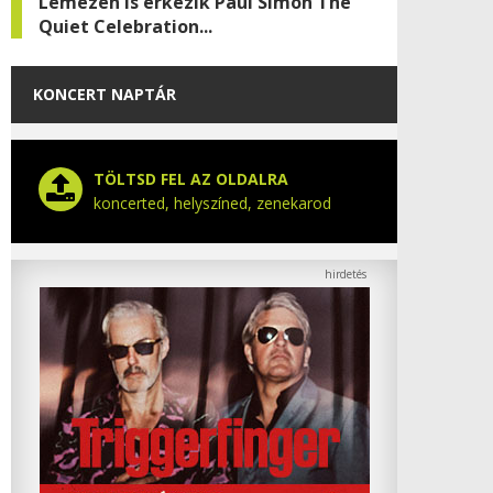
Lemezen is érkezik Paul Simon The
Quiet Celebration...
KONCERT NAPTÁR
TÖLTSD FEL AZ OLDALRA
koncerted, helyszíned, zenekarod