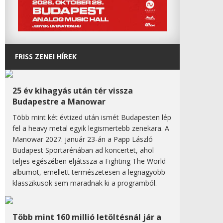
FRISS ZENEI HÍREK
25 év kihagyás után tér vissza
Budapestre a Manowar
Több mint két évtized után ismét Budapesten lép
fel a heavy metal egyik legismertebb zenekara. A
Manowar 2027. január 23-án a Papp László
Budapest Sportarénában ad koncertet, ahol
teljes egészében eljátssza a Fighting The World
albumot, emellett természetesen a legnagyobb
klasszikusok sem maradnak ki a programból.
Több mint 160 millió letöltésnál jár a