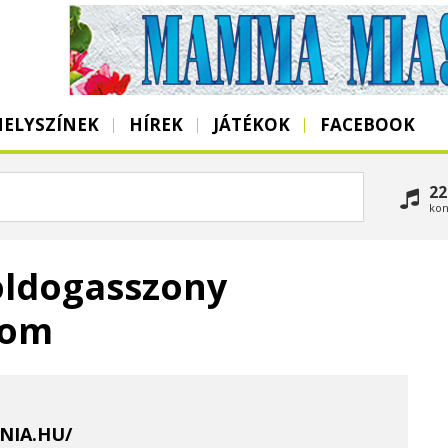
HELYSZÍNEK
HÍREK
JÁTÉKOK
FACEBOOK
22
kon
oldogasszony
lom
NIA.HU/