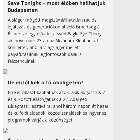
Save Tonight – most élőben hallhatjuk
Budapesten
A sláger mögött megszámlálhatatlan rádiós
lejátszás és generációkon átívelő ismertség áll.
És persze egy előadó, a svéd Eagle-Eye Cherry,
aki november 23-án az Akvárium Klubban ad
koncertet, ahol a világsláger mellett
pályafutásának legfontosabb dalai is
felcsendülnek.
De mitől kék a fű Abaligeten?
Erre is választ kaphatnak azok, akik augusztus 7.
és 9. között ellátogatnak a 22. Abaligeti
Bluegrass Fesztiválra, ahol három napon át hazai
és külföldi előadók, közös zenélések és ingyenes
programok várják a közönséget.