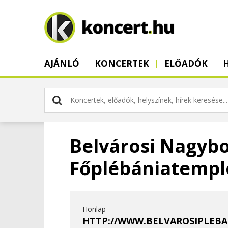
AJÁNLÓ
KONCERTEK
ELŐADÓK
Belvárosi Nagyb
Főplébániatemp
Honlap
HTTP://WWW.BELVAROSIPLEBA