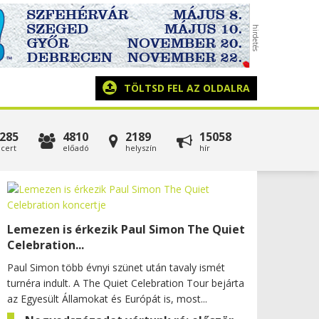
TÖLTSD FEL AZ OLDALRA
285
4810
2189
15058
cert
előadó
helyszín
hír
Lemezen is érkezik Paul Simon The Quiet
Celebration...
Paul Simon több évnyi szünet után tavaly ismét
turnéra indult. A The Quiet Celebration Tour bejárta
az Egyesült Államokat és Európát is, most...