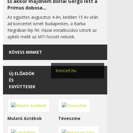
És akkor majdnem Borlai Gergő lett a
Primus dobosa...
Az együttes augusztus 4-én, kedden 15 év után
ad koncertet ismét Budapesten, a Barba
Negrában lép fel. Hazai vonatkozású sztorit az
ajánló mellé az MTI hozott nekünk.
KÖVESS MINKET
Koncert.hu
ÚJ ELŐADÓK
ÉS
EGYÜTTESEK
Mulató Aztékok
Téveszme