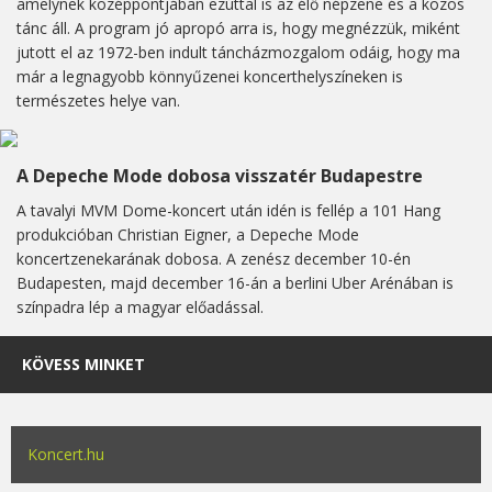
amelynek középpontjában ezúttal is az élő népzene és a közös
tánc áll. A program jó apropó arra is, hogy megnézzük, miként
jutott el az 1972-ben indult táncházmozgalom odáig, hogy ma
már a legnagyobb könnyűzenei koncerthelyszíneken is
természetes helye van.
A Depeche Mode dobosa visszatér Budapestre
A tavalyi MVM Dome-koncert után idén is fellép a 101 Hang
produkcióban Christian Eigner, a Depeche Mode
koncertzenekarának dobosa. A zenész december 10-én
Budapesten, majd december 16-án a berlini Uber Arénában is
színpadra lép a magyar előadással.
KÖVESS MINKET
Koncert.hu