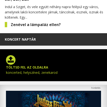
Indul a Sziget, és vele együtt néhány napra felépül egy város,
amelynek lakói koncertekre járnak, táncolnak, esznek, isznak és
költenek. Egy...
Zenével a lámpaláz ellen?
KONCERT NAPTÁR
TÖLTSD FEL AZ OLDALRA
koncerted, helyszíned, zenekarod