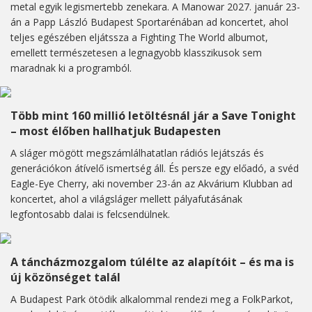
metal egyik legismertebb zenekara. A Manowar 2027. január 23-
án a Papp László Budapest Sportarénában ad koncertet, ahol
teljes egészében eljátssza a Fighting The World albumot,
emellett természetesen a legnagyobb klasszikusok sem
maradnak ki a programból.
Több mint 160 millió letöltésnál jár a Save Tonight
– most élőben hallhatjuk Budapesten
A sláger mögött megszámlálhatatlan rádiós lejátszás és
generációkon átívelő ismertség áll. És persze egy előadó, a svéd
Eagle-Eye Cherry, aki november 23-án az Akvárium Klubban ad
koncertet, ahol a világsláger mellett pályafutásának
legfontosabb dalai is felcsendülnek.
A táncházmozgalom túlélte az alapítóit – és ma is
új közönséget talál
A Budapest Park ötödik alkalommal rendezi meg a FolkParkot,