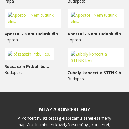
Pápa
Budapest
Apostol - Nem tudunk élni...
Apostol - Nem tudunk élni...
Sopron
Sopron
Rózsaszín Pitbull és...
Budapest
Zuboly koncert a STENK-ben
Budapest
MI AZ A KONCERT.HU?
A Koncert.hu az ország elsőszámú zenei esemény
naptára. Itt minden közelgő eseményt, koncertet,