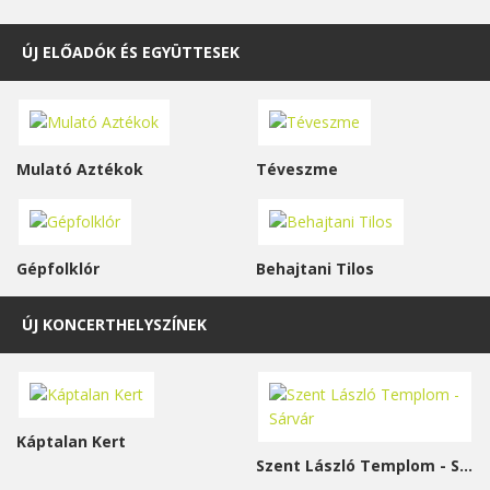
ÚJ ELŐADÓK ÉS EGYÜTTESEK
Mulató Aztékok
Téveszme
Gépfolklór
Behajtani Tilos
ÚJ KONCERTHELYSZÍNEK
Káptalan Kert
Szent László Templom - Sárvár