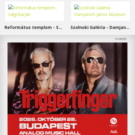
Református templom - Salgótarján
Szolnoki Galéria - Damjanich János Múzeum