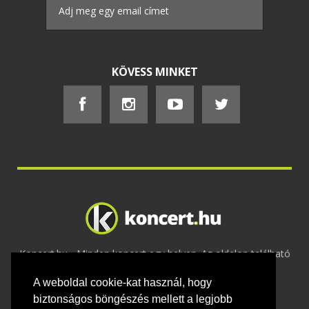
KÖVESS MINKET
Koncert.hu - Minden koncert egy helyen. Az oldalon található
tartalmakat szerzői jogok védik © 2002 -
A weboldal cookie-kat használ, hogy
2020
Adatvédelem
-
ÁSZF
-
Felhasználási
feltételek
-
Webmaster
-
Kapcsolat és üzenet küldés
biztonságos böngészés mellett a legjobb