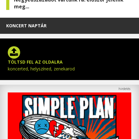
meg...
KONCERT NAPTÁR
TÖLTSD FEL AZ OLDALRA
koncerted, helyszíned, zenekarod