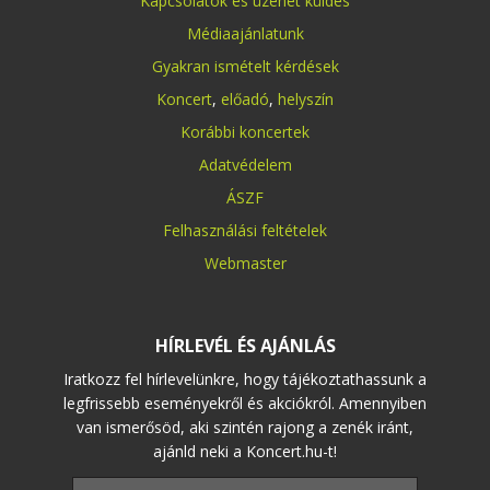
Kapcsolatok és üzenet küldés
Médiaajánlatunk
Gyakran ismételt kérdések
Koncert
,
előadó
,
helyszín
Korábbi koncertek
Adatvédelem
ÁSZF
Felhasználási feltételek
Webmaster
HÍRLEVÉL ÉS AJÁNLÁS
Iratkozz fel hírlevelünkre, hogy tájékoztathassunk a
legfrissebb eseményekről és akciókról. Amennyiben
van ismerősöd, aki szintén rajong a zenék iránt,
ajánld neki a Koncert.hu-t!