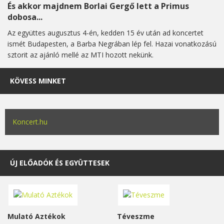
És akkor majdnem Borlai Gergő lett a Primus
dobosa...
Az együttes augusztus 4-én, kedden 15 év után ad koncertet
ismét Budapesten, a Barba Negrában lép fel. Hazai vonatkozású
sztorit az ajánló mellé az MTI hozott nekünk.
KÖVESS MINKET
Koncert.hu
ÚJ ELŐADÓK ÉS EGYÜTTESEK
Mulató Aztékok
Téveszme