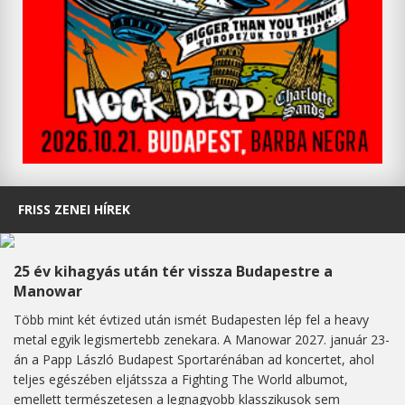
FRISS ZENEI HÍREK
25 év kihagyás után tér vissza Budapestre a
Manowar
Több mint két évtized után ismét Budapesten lép fel a heavy
metal egyik legismertebb zenekara. A Manowar 2027. január 23-
án a Papp László Budapest Sportarénában ad koncertet, ahol
teljes egészében eljátssza a Fighting The World albumot,
emellett természetesen a legnagyobb klasszikusok sem