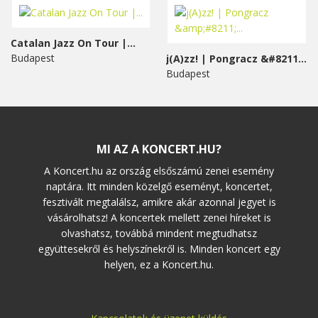
Catalan Jazz On Tour |...
Budapest
j(A)zz! | Pongracz &#8211;...
Budapest
MI AZ A KONCERT.HU?
A Koncert.hu az ország elsőszámú zenei esemény
naptára. Itt minden közelgő eseményt, koncertet,
fesztivált megtalálsz, amikre akár azonnal jegyet is
vásárolhatsz! A koncertek mellett zenei híreket is
olvashatsz, továbbá mindent megtudhatsz
együttesekről és helyszínekről is. Minden koncert egy
helyen, ez a Koncert.hu.