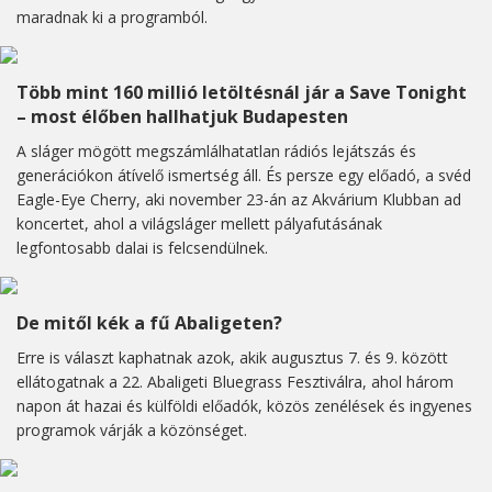
maradnak ki a programból.
Több mint 160 millió letöltésnál jár a Save Tonight
– most élőben hallhatjuk Budapesten
A sláger mögött megszámlálhatatlan rádiós lejátszás és
generációkon átívelő ismertség áll. És persze egy előadó, a svéd
Eagle-Eye Cherry, aki november 23-án az Akvárium Klubban ad
koncertet, ahol a világsláger mellett pályafutásának
legfontosabb dalai is felcsendülnek.
De mitől kék a fű Abaligeten?
Erre is választ kaphatnak azok, akik augusztus 7. és 9. között
ellátogatnak a 22. Abaligeti Bluegrass Fesztiválra, ahol három
napon át hazai és külföldi előadók, közös zenélések és ingyenes
programok várják a közönséget.