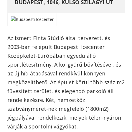
BUDAPEST, 1046, KÜLSŐ SZILÁGYI ÚT
Az ismert Finta Stúdió által tervezett, és
2003-ban felépült Budapesti Icecenter
Középkelet-Európában egyedülálló
sportlétesítmény. A körgyűrű bővítésével, és
az új híd átadásával rendkívül könnyen
megközelíthető. Az épület körül több száz m2
füvesített terület, és elegendő parkoló áll
rendelkezésre. Két, nemzetközi
szabványméret-nek megfelelő (1800m2)
jégpályával rendelkezik, melyek télen-nyáron
várják a sportolni vágyókat.