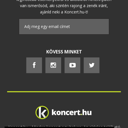
van ismerősöd, aki szintén rajong a zenék iránt,
ajánld neki a Koncert.hu-t!
KÖVESS MINKET
Koncert.hu - Minden koncert egy helyen. Az oldalon található