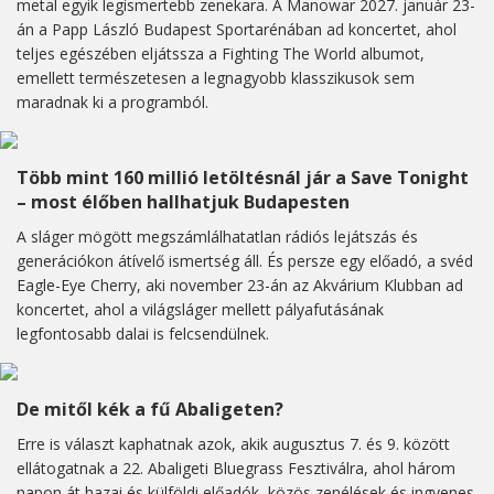
metal egyik legismertebb zenekara. A Manowar 2027. január 23-
án a Papp László Budapest Sportarénában ad koncertet, ahol
teljes egészében eljátssza a Fighting The World albumot,
emellett természetesen a legnagyobb klasszikusok sem
maradnak ki a programból.
Több mint 160 millió letöltésnál jár a Save Tonight
– most élőben hallhatjuk Budapesten
A sláger mögött megszámlálhatatlan rádiós lejátszás és
generációkon átívelő ismertség áll. És persze egy előadó, a svéd
Eagle-Eye Cherry, aki november 23-án az Akvárium Klubban ad
koncertet, ahol a világsláger mellett pályafutásának
legfontosabb dalai is felcsendülnek.
De mitől kék a fű Abaligeten?
Erre is választ kaphatnak azok, akik augusztus 7. és 9. között
ellátogatnak a 22. Abaligeti Bluegrass Fesztiválra, ahol három
napon át hazai és külföldi előadók, közös zenélések és ingyenes