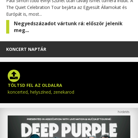
Paul Simon több évnyi szünet után tavaly ismét turnéra indult. A
The Quiet Celebration Tour bejárta az Egyesült Államokat és
Európát is, most...
Negyedszázadot vártunk rá: először jelenik
meg...
KONCERT NAPTÁR
TÖLTSD FEL AZ OLDALRA
koncerted, helyszíned, zenekarod