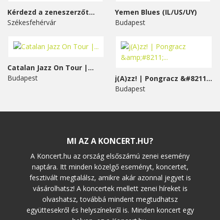
Kérdezd a zeneszerzőt...
Yemen Blues (IL/US/UY)
Székesfehérvár
Budapest
Catalan Jazz On Tour |...
Budapest
j(A)zz! | Pongracz &#8211;...
Budapest
MI AZ A KONCERT.HU?
A Koncert.hu az ország elsőszámú zenei esemény
naptára. Itt minden közelgő eseményt, koncertet,
fesztivált megtalálsz, amikre akár azonnal jegyet is
vásárolhatsz! A koncertek mellett zenei híreket is
olvashatsz, továbbá mindent megtudhatsz
együttesekről és helyszínekről is. Minden koncert egy