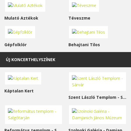
Mulató Aztékok
Téveszme
Gépfolklór
Behajtani Tilos
ÚJ KONCERTHELYSZÍNEK
Káptalan Kert
Szent László Templom - Sárvár
Református templom - Salgótarján
Szolnoki Galéria - Damjanich János Múzeum