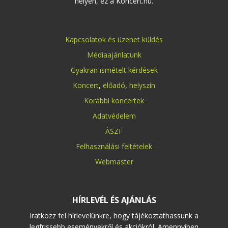
helyen, ez a Koncert.hu.
Kapcsolatok és üzenet küldés
Médiaajánlatunk
Gyakran ismételt kérdések
Koncert
,
előadó
,
helyszín
Korábbi koncertek
Adatvédelem
ÁSZF
Felhasználási feltételek
Webmaster
HÍRLEVÉL ÉS AJÁNLÁS
Iratkozz fel hírlevelünkre, hogy tájékoztathassunk a
legfrissebb eseményekről és akciókról. Amennyiben