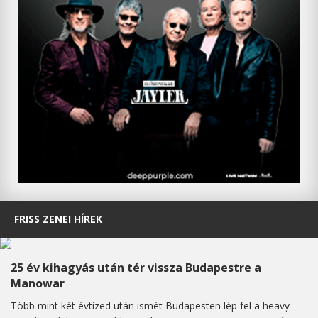
FRISS ZENEI HÍREK
25 év kihagyás után tér vissza Budapestre a
Manowar
Több mint két évtized után ismét Budapesten lép fel a heavy