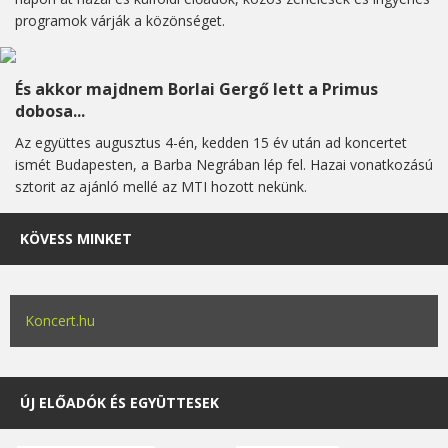
programok várják a közönséget.
És akkor majdnem Borlai Gergő lett a Primus
dobosa...
Az együttes augusztus 4-én, kedden 15 év után ad koncertet
ismét Budapesten, a Barba Negrában lép fel. Hazai vonatkozású
sztorit az ajánló mellé az MTI hozott nekünk.
KÖVESS MINKET
Koncert.hu
ÚJ ELŐADÓK ÉS EGYÜTTESEK