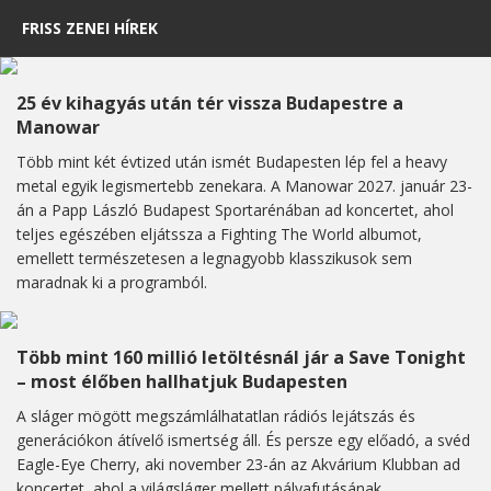
FRISS ZENEI HÍREK
25 év kihagyás után tér vissza Budapestre a
Manowar
Több mint két évtized után ismét Budapesten lép fel a heavy
metal egyik legismertebb zenekara. A Manowar 2027. január 23-
án a Papp László Budapest Sportarénában ad koncertet, ahol
teljes egészében eljátssza a Fighting The World albumot,
emellett természetesen a legnagyobb klasszikusok sem
maradnak ki a programból.
Több mint 160 millió letöltésnál jár a Save Tonight
– most élőben hallhatjuk Budapesten
A sláger mögött megszámlálhatatlan rádiós lejátszás és
generációkon átívelő ismertség áll. És persze egy előadó, a svéd
Eagle-Eye Cherry, aki november 23-án az Akvárium Klubban ad
koncertet, ahol a világsláger mellett pályafutásának