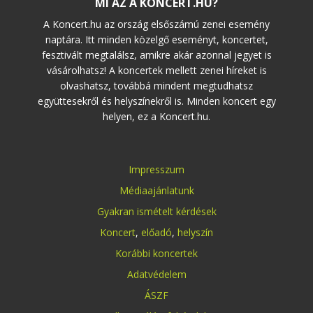
MI AZ A KONCERT.HU?
A Koncert.hu az ország elsőszámú zenei esemény
naptára. Itt minden közelgő eseményt, koncertet,
fesztivált megtalálsz, amikre akár azonnal jegyet is
vásárolhatsz! A koncertek mellett zenei híreket is
olvashatsz, továbbá mindent megtudhatsz
együttesekről és helyszínekről is. Minden koncert egy
helyen, ez a Koncert.hu.
Impresszum
Médiaajánlatunk
Gyakran ismételt kérdések
Koncert
,
előadó
,
helyszín
Korábbi koncertek
Adatvédelem
ÁSZF