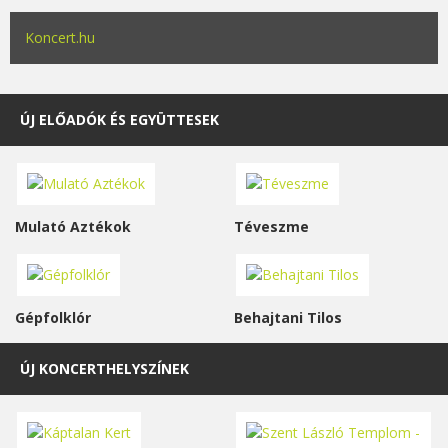
Koncert.hu
ÚJ ELŐADÓK ÉS EGYÜTTESEK
Mulató Aztékok
Téveszme
Gépfolklór
Behajtani Tilos
ÚJ KONCERTHELYSZÍNEK