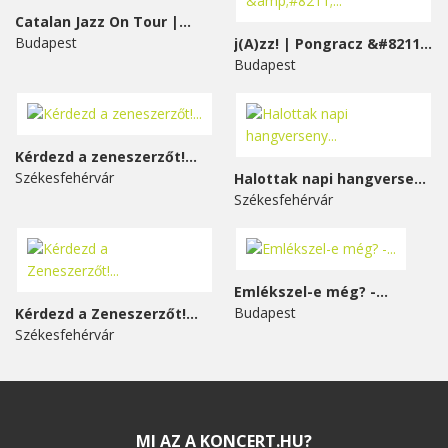
Catalan Jazz On Tour |...
Budapest
j(A)zz! | Pongracz &#8211;...
Budapest
Kérdezd a zeneszerzőt!...
Székesfehérvár
Halottak napi hangverseny...
Székesfehérvár
Emlékszel-e még? -...
Budapest
Kérdezd a Zeneszerzőt!...
Székesfehérvár
MI AZ A KONCERT.HU?