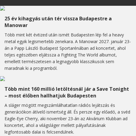
25 év kihagyás után tér vissza Budapestre a
Manowar
Több mint két évtized után ismét Budapesten lép fel a heavy
metal egyik legismertebb zenekara. A Manowar 2027. január 23-
án a Papp László Budapest Sportarénában ad koncertet, ahol
teljes egészében eljátssza a Fighting The World albumot,
emellett természetesen a legnagyobb klasszikusok sem
maradnak ki a programból.
Több mint 160 millió letöltésnál jár a Save Tonight
– most élőben hallhatjuk Budapesten
A sláger mögött megszámlálhatatlan rádiós lejátszás és
generációkon átívelő ismertség áll. És persze egy előadó, a svéd
Eagle-Eye Cherry, aki november 23-án az Akvárium Klubban ad
koncertet, ahol a világsláger mellett pályafutásának
legfontosabb dalai is felcsendülnek.