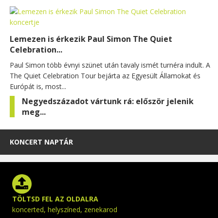
Lemezen is érkezik Paul Simon The Quiet
Celebration...
Paul Simon több évnyi szünet után tavaly ismét turnéra indult. A
The Quiet Celebration Tour bejárta az Egyesült Államokat és
Európát is, most...
Negyedszázadot vártunk rá: először jelenik
meg...
KONCERT NAPTÁR
TÖLTSD FEL AZ OLDALRA
koncerted, helyszíned, zenekarod