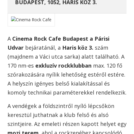
BUDAPEST, 1052, HARIS KÖZ 3.
A
Cinema Rock Cafe Budapest a Párisi
Udvar
bejáratánál, a
Haris köz 3.
szám
(majdnem a Váci utca sarka) alatt található. A
170 nm-es
exkluzív rockklubban
max. 120 fő
szórakozására nyílik lehetőség estéről estére.
A helyszín igényes belső kialakítással és
komoly technikai paraméterekkel rendelkezik.
A vendégek a földszintről nyíló lépcsőkön
keresztül juthatnak a klub felső és alsó
szintjeire. Az emeleti részen kapott helyet egy
mozi terem
, ahol a rockzenéhez kapcsolódó