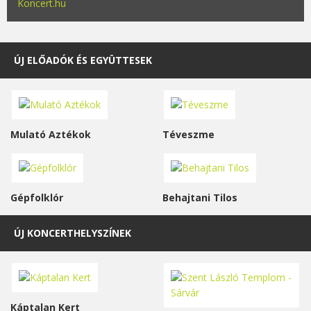
Koncert.hu
ÚJ ELŐADÓK ÉS EGYÜTTESEK
Mulató Aztékok
Téveszme
Gépfolklór
Behajtani Tilos
ÚJ KONCERTHELYSZÍNEK
Káptalan Kert