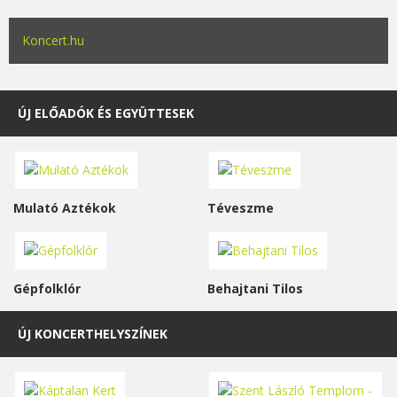
Koncert.hu
ÚJ ELŐADÓK ÉS EGYÜTTESEK
Mulató Aztékok
Téveszme
Gépfolklór
Behajtani Tilos
ÚJ KONCERTHELYSZÍNEK