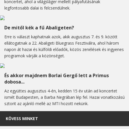
koncertet, ahol a világsláger mellett pályafutásának
legfontosabb dalai is felcsendülnek.
De mitől kék a fű Abaligeten?
Erre is választ kaphatnak azok, akik augusztus 7. és 9. között
ellátogatnak a 22. Abaligeti Bluegrass Fesztiválra, ahol három
napon át hazai és külföldi előadók, közös zenélések és ingyenes
programok várják a közönséget.
És akkor majdnem Borlai Gergő lett a Primus
dobosa...
Az együttes augusztus 4-én, kedden 15 év után ad koncertet
ismét Budapesten, a Barba Negrában lép fel. Hazai vonatkozású
sztorit az ajánló mellé az MTI hozott nekünk.
KÖVESS MINKET