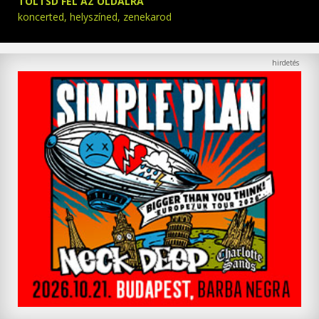
TÖLTSD FEL AZ OLDALRA
koncerted, helyszíned, zenekarod