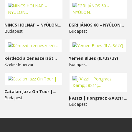
NINCS HOLNAP – NYÚLON...
EGRI JÁNOS 60 – NYÚLON...
Budapest
Budapest
Kérdezd a zeneszerzőt...
Yemen Blues (IL/US/UY)
Székesfehérvár
Budapest
Catalan Jazz On Tour |...
Budapest
j(A)zz! | Pongracz &#8211;...
Budapest