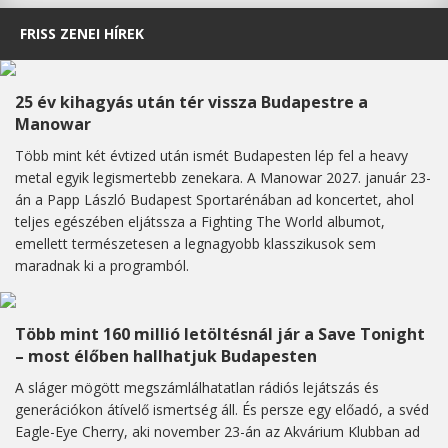
FRISS ZENEI HÍREK
25 év kihagyás után tér vissza Budapestre a
Manowar
Több mint két évtized után ismét Budapesten lép fel a heavy
metal egyik legismertebb zenekara. A Manowar 2027. január 23-
án a Papp László Budapest Sportarénában ad koncertet, ahol
teljes egészében eljátssza a Fighting The World albumot,
emellett természetesen a legnagyobb klasszikusok sem
maradnak ki a programból.
Több mint 160 millió letöltésnál jár a Save Tonight
– most élőben hallhatjuk Budapesten
A sláger mögött megszámlálhatatlan rádiós lejátszás és
generációkon átívelő ismertség áll. És persze egy előadó, a svéd
Eagle-Eye Cherry, aki november 23-án az Akvárium Klubban ad