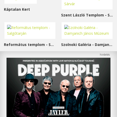
Káptalan Kert
Szent László Templom - Sárvár
Református templom - Salgótarján
Szolnoki Galéria - Damjanich János Múzeum