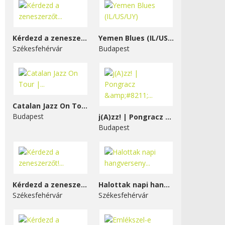
Kérdezd a zeneszerzőt...
Yemen Blues (IL/US/UY)
Székesfehérvár
Budapest
Catalan Jazz On Tour |...
Budapest
j(A)zz! | Pongracz &#8211;...
Budapest
Kérdezd a zeneszerzőt!...
Halottak napi hangverseny...
Székesfehérvár
Székesfehérvár