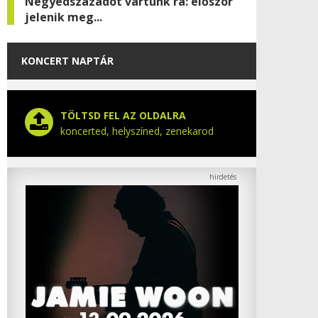
Negyedszázadot vártunk rá: először
jelenik meg...
KONCERT NAPTÁR
TÖLTSD FEL AZ OLDALRA
koncerted, helyszíned, zenekarod