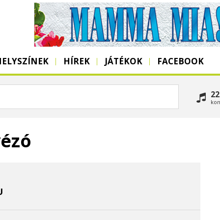
HELYSZÍNEK
HÍREK
JÁTÉKOK
FACEBOOK
22
kon
vézó
U