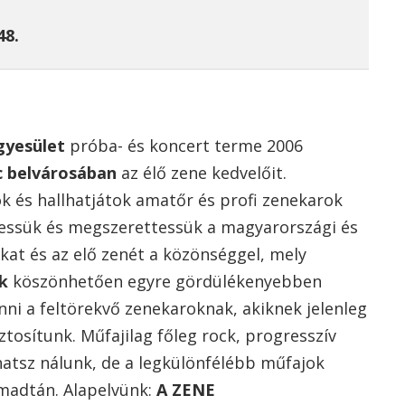
48.
gyesület
próba- és koncert terme 2006
c belvárosában
az élő zene kedvelőit.
k és hallhatjátok amatőr és profi zenekarok
tessük és megszerettessük a magyarországi és
okat és az elő zenét a közönséggel, mely
k
köszönhetően egyre gördülékenyebben
i a feltörekvő zenekaroknak, akiknek jelenleg
tosítunk. Műfajilag főleg rock, progresszív
lhatsz nálunk, de a legkülönfélébb műfajok
lomadtán. Alapelvünk:
A ZENE