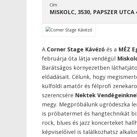
Cím
MISKOLC, 3530, PAPSZER UTCA 
A
Corner Stage Kávézó
és a
MÉZ E
februárja óta látja vendégül
Miskol
Barátságos környezetben láthatjáto
előadásait. Célunk, hogy megismer
külföldi amatőr és félprofi zenekar
szerencsére
Nektek Vendégeinkne
megy. Megpróbálunk ugródeszka lenn
is próbatermet és hangtechnikát biz
rock, blues és jazz koncerteket hal
képviselőivel is találkozhatsz alka