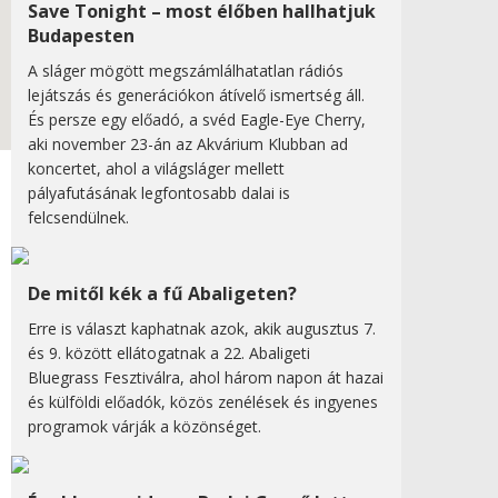
Save Tonight – most élőben hallhatjuk
Budapesten
A sláger mögött megszámlálhatatlan rádiós
lejátszás és generációkon átívelő ismertség áll.
És persze egy előadó, a svéd Eagle-Eye Cherry,
aki november 23-án az Akvárium Klubban ad
koncertet, ahol a világsláger mellett
pályafutásának legfontosabb dalai is
felcsendülnek.
De mitől kék a fű Abaligeten?
Erre is választ kaphatnak azok, akik augusztus 7.
és 9. között ellátogatnak a 22. Abaligeti
Bluegrass Fesztiválra, ahol három napon át hazai
és külföldi előadók, közös zenélések és ingyenes
programok várják a közönséget.