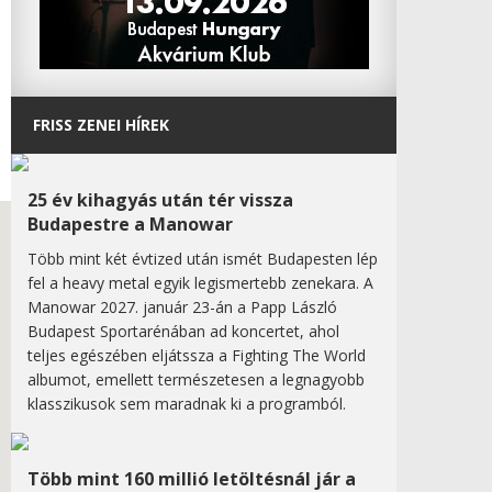
FRISS ZENEI HÍREK
25 év kihagyás után tér vissza
Budapestre a Manowar
Több mint két évtized után ismét Budapesten lép
fel a heavy metal egyik legismertebb zenekara. A
Manowar 2027. január 23-án a Papp László
Budapest Sportarénában ad koncertet, ahol
teljes egészében eljátssza a Fighting The World
albumot, emellett természetesen a legnagyobb
klasszikusok sem maradnak ki a programból.
Több mint 160 millió letöltésnál jár a