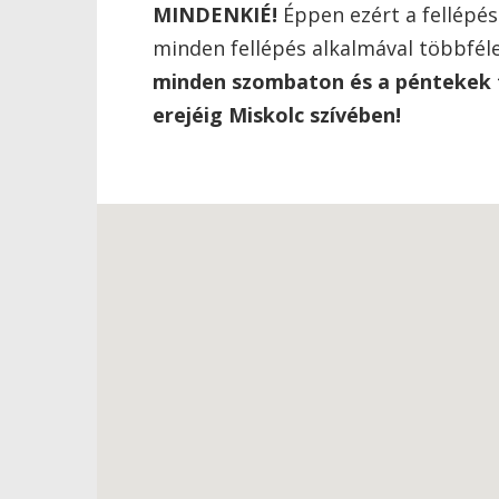
MINDENKIÉ!
Éppen ezért a fellépé
minden fellépés alkalmával többfél
minden szombaton és a péntekek tö
erejéig Miskolc szívében!