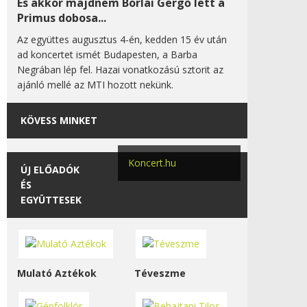
És akkor majdnem Borlai Gergő lett a
Primus dobosa...
Az együttes augusztus 4-én, kedden 15 év után
ad koncertet ismét Budapesten, a Barba
Negrában lép fel. Hazai vonatkozású sztorit az
ajánló mellé az MTI hozott nekünk.
KÖVESS MINKET
Koncert.hu
ÚJ ELŐADÓK
ÉS
EGYÜTTESEK
Mulató Aztékok
Téveszme