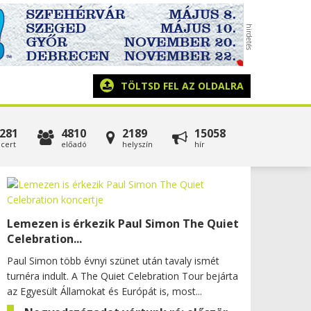
TÖLTSD FEL AZ OLDALRA
281
4810
2189
15058
cert
előadó
helyszín
hír
Lemezen is érkezik Paul Simon The Quiet
Celebration...
Paul Simon több évnyi szünet után tavaly ismét
turnéra indult. A The Quiet Celebration Tour bejárta
az Egyesült Államokat és Európát is, most...