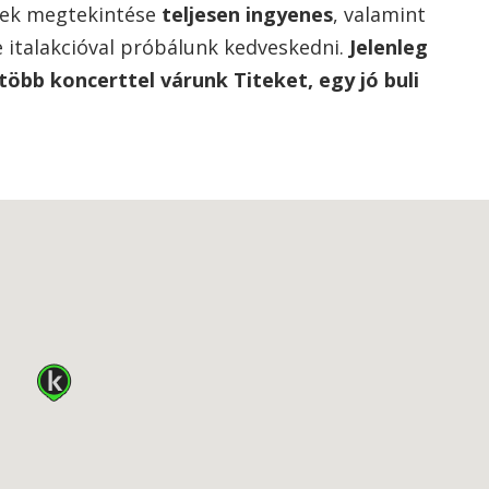
sek megtekintése
teljesen ingyenes
, valamint
e italakcióval próbálunk kedveskedni.
Jelenleg
bb koncerttel várunk Titeket, egy jó buli