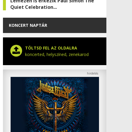
Lemezen is érkezik Paul Simon The
Quiet Celebration...
KONCERT NAPTÁR
TÖLTSD FEL AZ OLDALRA
koncerted, helyszíned, zenekarod