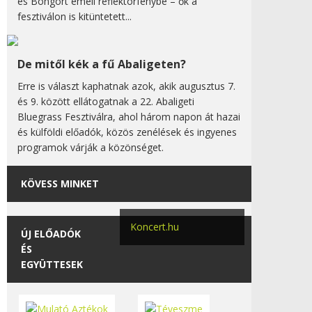
és Bongort emeli reflektorfénybe – ők a
fesztiválon is kitüntetett...
De mitől kék a fű Abaligeten?
Erre is választ kaphatnak azok, akik augusztus 7.
és 9. között ellátogatnak a 22. Abaligeti
Bluegrass Fesztiválra, ahol három napon át hazai
és külföldi előadók, közös zenélések és ingyenes
programok várják a közönséget.
KÖVESS MINKET
Koncert.hu
ÚJ ELŐADÓK
ÉS
EGYÜTTESEK