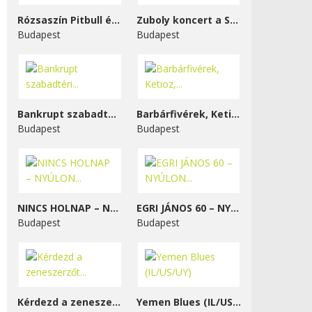
Rózsaszín Pitbull és...
Zuboly koncert a STENK-ben
Budapest
Budapest
Bankrupt szabadtéri...
Barbárfivérek, Ketioz,...
Budapest
Budapest
NINCS HOLNAP – NYÚLON...
EGRI JÁNOS 60 – NYÚLON...
Budapest
Budapest
Kérdezd a zeneszerzőt...
Yemen Blues (IL/US/UY)