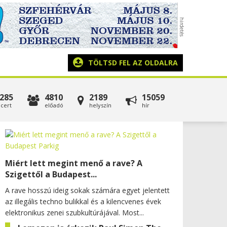
TÖLTSD FEL AZ OLDALRA
285
4810
2189
15059
cert
előadó
helyszín
hír
Miért lett megint menő a rave? A
Szigettől a Budapest...
A rave hosszú ideig sokak számára egyet jelentett
az illegális techno bulikkal és a kilencvenes évek
elektronikus zenei szubkultúrájával. Most...