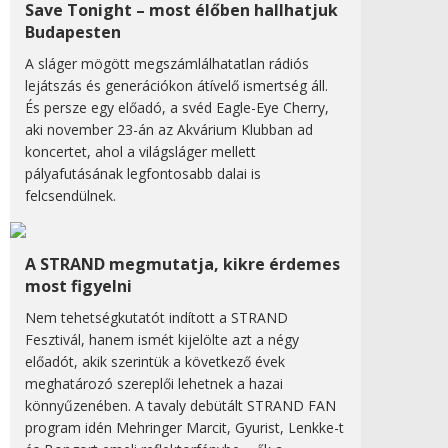
Save Tonight – most élőben hallhatjuk
Budapesten
A sláger mögött megszámlálhatatlan rádiós
lejátszás és generációkon átívelő ismertség áll.
És persze egy előadó, a svéd Eagle-Eye Cherry,
aki november 23-án az Akvárium Klubban ad
koncertet, ahol a világsláger mellett
pályafutásának legfontosabb dalai is
felcsendülnek.
A STRAND megmutatja, kikre érdemes
most figyelni
Nem tehetségkutatót indított a STRAND
Fesztivál, hanem ismét kijelölte azt a négy
előadót, akik szerintük a következő évek
meghatározó szereplői lehetnek a hazai
könnyűzenében. A tavaly debütált STRAND FAN
program idén Mehringer Marcit, Gyurist, Lenkke-t