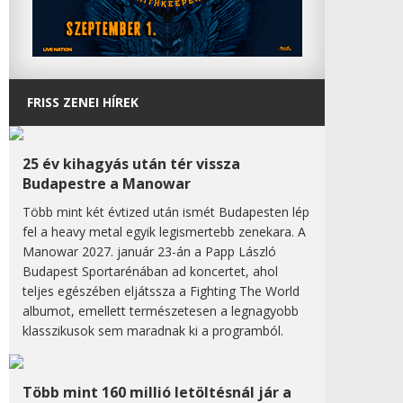
FRISS ZENEI HÍREK
25 év kihagyás után tér vissza
Budapestre a Manowar
Több mint két évtized után ismét Budapesten lép
fel a heavy metal egyik legismertebb zenekara. A
Manowar 2027. január 23-án a Papp László
Budapest Sportarénában ad koncertet, ahol
teljes egészében eljátssza a Fighting The World
albumot, emellett természetesen a legnagyobb
klasszikusok sem maradnak ki a programból.
Több mint 160 millió letöltésnál jár a