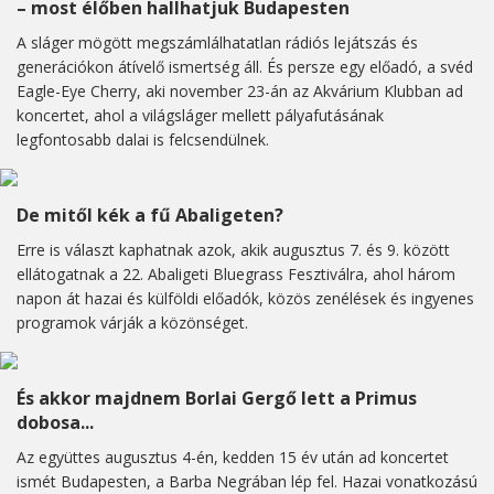
– most élőben hallhatjuk Budapesten
A sláger mögött megszámlálhatatlan rádiós lejátszás és
generációkon átívelő ismertség áll. És persze egy előadó, a svéd
Eagle-Eye Cherry, aki november 23-án az Akvárium Klubban ad
koncertet, ahol a világsláger mellett pályafutásának
legfontosabb dalai is felcsendülnek.
De mitől kék a fű Abaligeten?
Erre is választ kaphatnak azok, akik augusztus 7. és 9. között
ellátogatnak a 22. Abaligeti Bluegrass Fesztiválra, ahol három
napon át hazai és külföldi előadók, közös zenélések és ingyenes
programok várják a közönséget.
És akkor majdnem Borlai Gergő lett a Primus
dobosa...
Az együttes augusztus 4-én, kedden 15 év után ad koncertet
ismét Budapesten, a Barba Negrában lép fel. Hazai vonatkozású