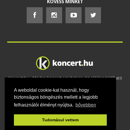
KÖVESS MINKET
Koncert.hu - Minden koncert egy helyen. Az oldalon található
tartalmakat szerzői jogok védik © 2002 -
A weboldal cookie-kat használ, hogy
2020
Adatvédelem
-
ÁSZF
-
Felhasználási
feltételek
-
Webmaster
-
Kapcsolat és üzenet küldés
biztonságos böngészés mellett a legjobb
felhasználói élményt nyújtsa.
bővebben
Tudomásul vettem