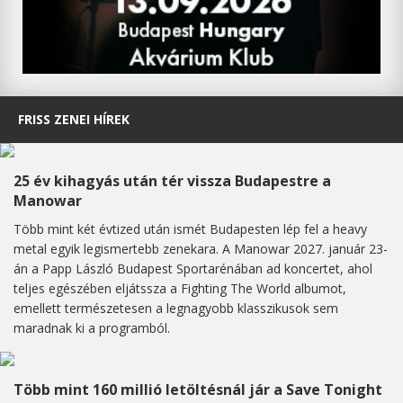
FRISS ZENEI HÍREK
25 év kihagyás után tér vissza Budapestre a
Manowar
Több mint két évtized után ismét Budapesten lép fel a heavy
metal egyik legismertebb zenekara. A Manowar 2027. január 23-
án a Papp László Budapest Sportarénában ad koncertet, ahol
teljes egészében eljátssza a Fighting The World albumot,
emellett természetesen a legnagyobb klasszikusok sem
maradnak ki a programból.
Több mint 160 millió letöltésnál jár a Save Tonight