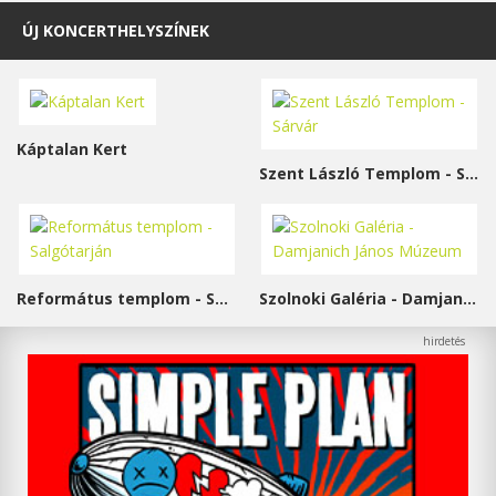
ÚJ KONCERTHELYSZÍNEK
Káptalan Kert
Szent László Templom - Sárvár
Református templom - Salgótarján
Szolnoki Galéria - Damjanich János Múzeum