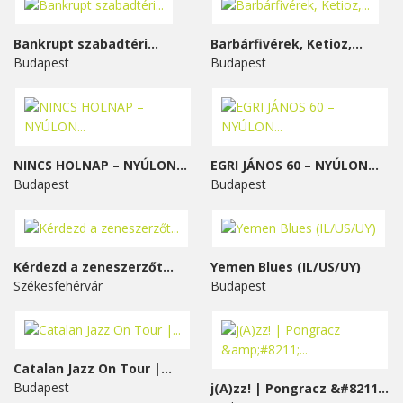
Bankrupt szabadtéri...
Barbárfivérek, Ketioz,...
Budapest
Budapest
NINCS HOLNAP – NYÚLON...
EGRI JÁNOS 60 – NYÚLON...
Budapest
Budapest
Kérdezd a zeneszerzőt...
Yemen Blues (IL/US/UY)
Székesfehérvár
Budapest
Catalan Jazz On Tour |...
Budapest
j(A)zz! | Pongracz &#8211;...