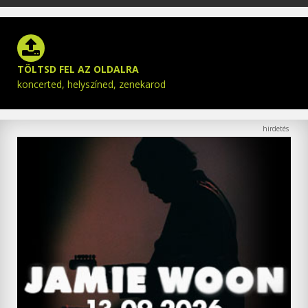
TÖLTSD FEL AZ OLDALRA
koncerted, helyszíned, zenekarod