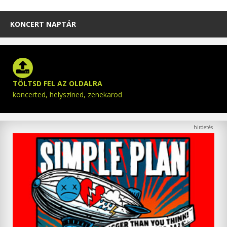
KONCERT NAPTÁR
TÖLTSD FEL AZ OLDALRA
koncerted, helyszíned, zenekarod