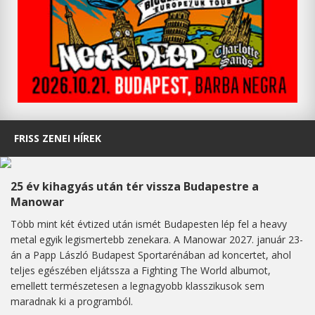
FRISS ZENEI HÍREK
25 év kihagyás után tér vissza Budapestre a
Manowar
Több mint két évtized után ismét Budapesten lép fel a heavy
metal egyik legismertebb zenekara. A Manowar 2027. január 23-
án a Papp László Budapest Sportarénában ad koncertet, ahol
teljes egészében eljátssza a Fighting The World albumot,
emellett természetesen a legnagyobb klasszikusok sem
maradnak ki a programból.