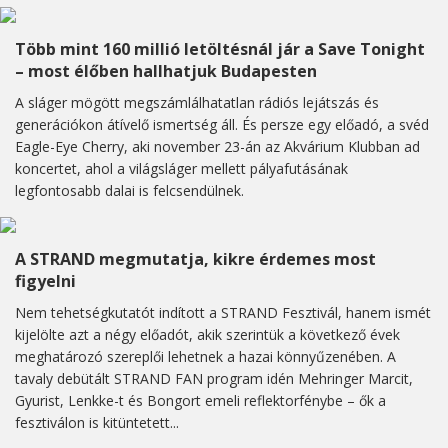
Több mint 160 millió letöltésnál jár a Save Tonight
– most élőben hallhatjuk Budapesten
A sláger mögött megszámlálhatatlan rádiós lejátszás és
generációkon átívelő ismertség áll. És persze egy előadó, a svéd
Eagle-Eye Cherry, aki november 23-án az Akvárium Klubban ad
koncertet, ahol a világsláger mellett pályafutásának
legfontosabb dalai is felcsendülnek.
A STRAND megmutatja, kikre érdemes most
figyelni
Nem tehetségkutatót indított a STRAND Fesztivál, hanem ismét
kijelölte azt a négy előadót, akik szerintük a következő évek
meghatározó szereplői lehetnek a hazai könnyűzenében. A
tavaly debütált STRAND FAN program idén Mehringer Marcit,
Gyurist, Lenkke-t és Bongort emeli reflektorfénybe – ők a
fesztiválon is kitüntetett...