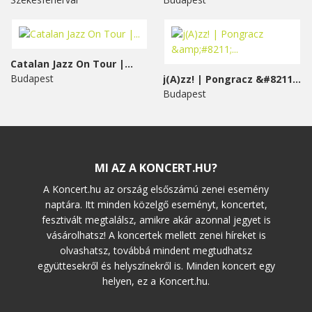
Catalan Jazz On Tour |...
Budapest
j(A)zz! | Pongracz &#8211;...
Budapest
MI AZ A KONCERT.HU?
A Koncert.hu az ország elsőszámú zenei esemény
naptára. Itt minden közelgő eseményt, koncertet,
fesztivált megtalálsz, amikre akár azonnal jegyet is
vásárolhatsz! A koncertek mellett zenei híreket is
olvashatsz, továbbá mindent megtudhatsz
együttesekről és helyszínekről is. Minden koncert egy
helyen, ez a Koncert.hu.