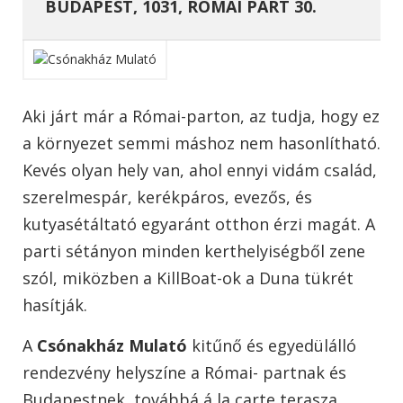
BUDAPEST, 1031, RÓMAI PART 30.
Aki járt már a Római-parton, az tudja, hogy ez
a környezet semmi máshoz nem hasonlítható.
Kevés olyan hely van, ahol ennyi vidám család,
szerelmespár, kerékpáros, evezős, és
kutyasétáltató egyaránt otthon érzi magát. A
parti sétányon minden kerthelyiségből zene
szól, miközben a KillBoat-ok a Duna tükrét
hasítják.
A
Csónakház Mulató
kitűnő és egyedülálló
rendezvény helyszíne a Római- partnak és
Budapestnek, továbbá á la carte terasza