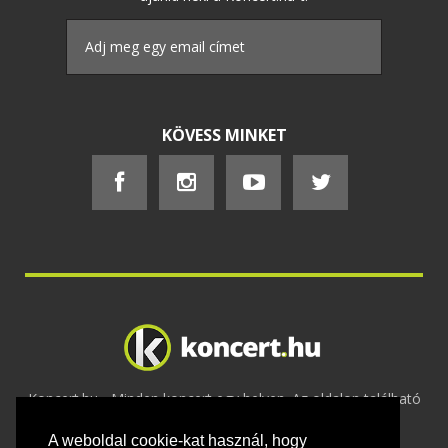
KÖVESS MINKET
Koncert.hu - Minden koncert egy helyen. Az oldalon található
tartalmakat szerzői jogok védik © 2002 -
A weboldal cookie-kat használ, hogy
2020
Adatvédelem
-
ÁSZF
-
Felhasználási