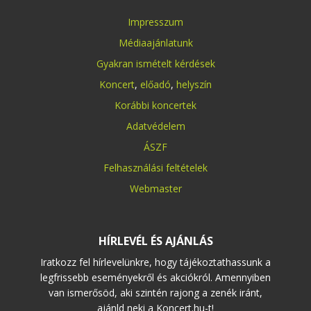
Impresszum
Médiaajánlatunk
Gyakran ismételt kérdések
Koncert
,
előadó
,
helyszín
Korábbi koncertek
Adatvédelem
ÁSZF
Felhasználási feltételek
Webmaster
HÍRLEVÉL ÉS AJÁNLÁS
Iratkozz fel hírlevelünkre, hogy tájékoztathassunk a
legfrissebb eseményekről és akciókról. Amennyiben
van ismerősöd, aki szintén rajong a zenék iránt,
ajánld neki a Koncert.hu-t!