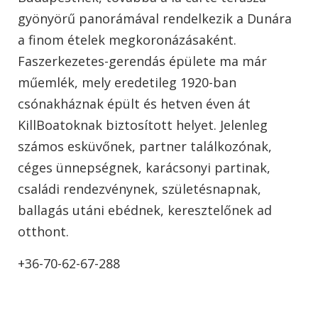
gyönyörű panorámával rendelkezik a Dunára
a finom ételek megkoronázásaként.
Faszerkezetes-gerendás épülete ma már
műemlék, mely eredetileg 1920-ban
csónakháznak épült és hetven éven át
KillBoatoknak biztosított helyet. Jelenleg
számos esküvőnek, partner találkozónak,
céges ünnepségnek, karácsonyi partinak,
családi rendezvénynek, születésnapnak,
ballagás utáni ebédnek, keresztelőnek ad
otthont.
+36-70-62-67-288