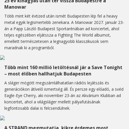
25 év kihagyás után tér vissza Budapestre a
Manowar
Több mint két évtized után ismét Budapesten lép fel a heavy
metal egyik legismertebb zenekara. A Manowar 2027. január 23-
án a Papp László Budapest Sportarénában ad koncertet, ahol
teljes egészében eljátssza a Fighting The World albumot,
emellett természetesen a legnagyobb klasszikusok sem
maradnak ki a programból.
Több mint 160 millió letöltésnál jár a Save Tonight
– most élőben hallhatjuk Budapesten
A sláger mögött megszámlálhatatlan rádiós lejátszás és
generációkon átívelő ismertség áll. És persze egy előadó, a svéd
Eagle-Eye Cherry, aki november 23-án az Akvárium Klubban ad
koncertet, ahol a világsláger mellett pályafutásának
legfontosabb dalai is felcsendülnek.
A STRAND megmutatja, kikre érdemes most