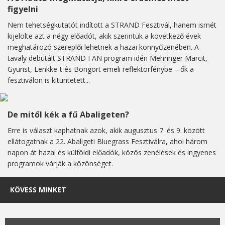
figyelni
Nem tehetségkutatót indított a STRAND Fesztivál, hanem ismét
kijelölte azt a négy előadót, akik szerintük a következő évek
meghatározó szereplői lehetnek a hazai könnyűzenében. A
tavaly debütált STRAND FAN program idén Mehringer Marcit,
Gyurist, Lenkke-t és Bongort emeli reflektorfénybe – ők a
fesztiválon is kitüntetett...
De mitől kék a fű Abaligeten?
Erre is választ kaphatnak azok, akik augusztus 7. és 9. között
ellátogatnak a 22. Abaligeti Bluegrass Fesztiválra, ahol három
napon át hazai és külföldi előadók, közös zenélések és ingyenes
programok várják a közönséget.
KÖVESS MINKET