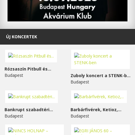
ÚJ KONCERTEK
Rózsaszín Pitbull és...
Budapest
Zuboly koncert a STENK-ben
Budapest
Bankrupt szabadtéri...
Barbárfivérek, Ketioz,...
Budapest
Budapest