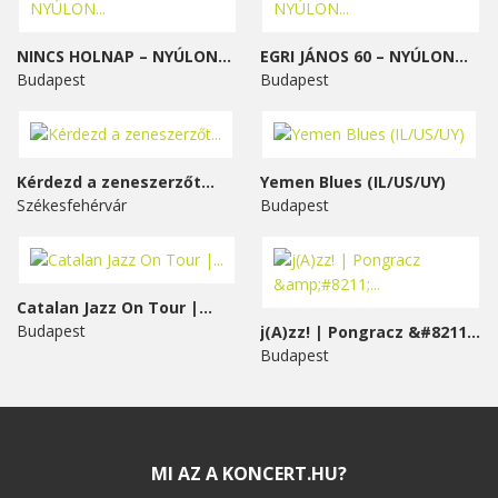
NINCS HOLNAP – NYÚLON...
EGRI JÁNOS 60 – NYÚLON...
Budapest
Budapest
Kérdezd a zeneszerzőt...
Yemen Blues (IL/US/UY)
Székesfehérvár
Budapest
Catalan Jazz On Tour |...
Budapest
j(A)zz! | Pongracz &#8211;...
Budapest
MI AZ A KONCERT.HU?