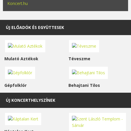
Koncert.hu
ÚJ ELŐADÓK ÉS EGYÜTTESEK
Mulató Aztékok
Téveszme
Gépfolklór
Behajtani Tilos
ÚJ KONCERTHELYSZÍNEK