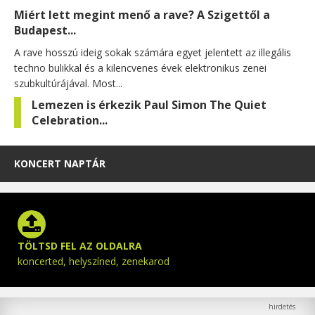
Miért lett megint menő a rave? A Szigettől a
Budapest...
A rave hosszú ideig sokak számára egyet jelentett az illegális
techno bulikkal és a kilencvenes évek elektronikus zenei
szubkultúrájával. Most...
Lemezen is érkezik Paul Simon The Quiet
Celebration...
KONCERT NAPTÁR
TÖLTSD FEL AZ OLDALRA
koncerted, helyszíned, zenekarod