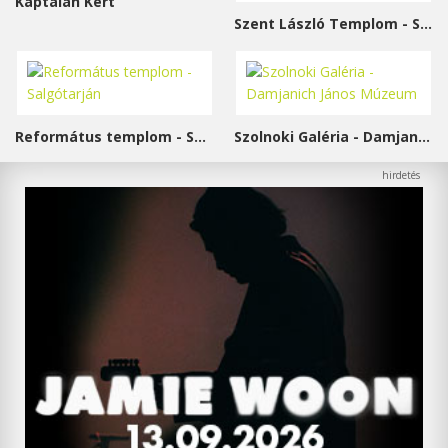
Káptalan Kert
Szent László Templom - Sárvár
Református templom - Salgótarján
Szolnoki Galéria - Damjanich János Múzeum