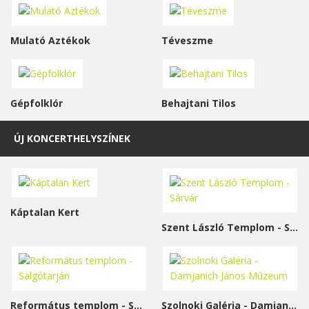
Mulató Aztékok
Téveszme
Gépfolklór
Behajtani Tilos
ÚJ KONCERTHELYSZÍNEK
Káptalan Kert
Szent László Templom - Sárvár
Református templom - Salgótarján
Szolnoki Galéria - Damjanich János Múzeum