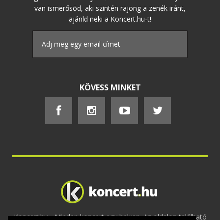
van ismerősöd, aki szintén rajong a zenék iránt,
ajánld neki a Koncert.hu-t!
KÖVESS MINKET
Koncert.hu - Minden koncert egy helyen. Az oldalon található