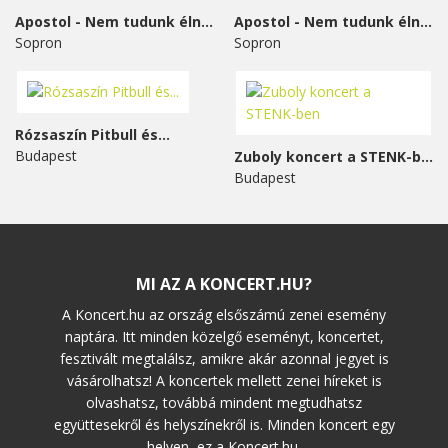
Apostol - Nem tudunk élni...
Apostol - Nem tudunk élni...
Sopron
Sopron
Rózsaszín Pitbull és...
Budapest
Zuboly koncert a STENK-ben
Budapest
MI AZ A KONCERT.HU?
A Koncert.hu az ország elsőszámú zenei esemény
naptára. Itt minden közelgő eseményt, koncertet,
fesztivált megtalálsz, amikre akár azonnal jegyet is
vásárolhatsz! A koncertek mellett zenei híreket is
olvashatsz, továbbá mindent megtudhatsz
együttesekről és helyszínekről is. Minden koncert egy
helyen, ez a Koncert.hu.