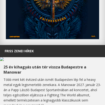
FRISS ZENEI HÍREK
25 év kihagyás után tér vissza Budapestre a
Manowar
Több mint két évtized után ismét Budapesten lép fel a heavy
metal egyik legismertebb zenekara. A Manowar 2027. január 23-
án a Papp László Budapest Sportarénában ad koncertet, ahol
teljes egészében eljátssza a Fighting The World albumot,
emellett természetesen a legnagyobb klasszikusok sem