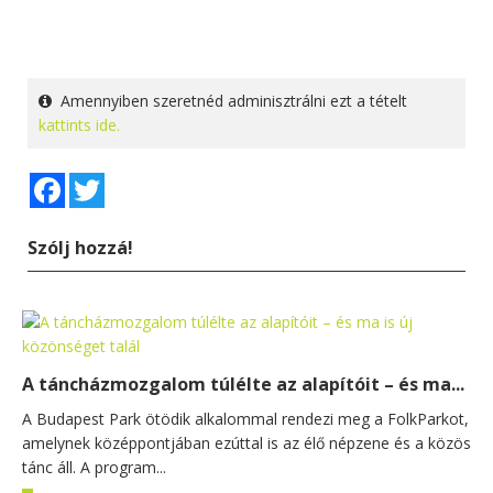
Amennyiben szeretnéd adminisztrálni ezt a tételt
kattints ide.
Facebook
Twitter
Szólj hozzá!
A táncházmozgalom túlélte az alapítóit – és ma...
A Budapest Park ötödik alkalommal rendezi meg a FolkParkot,
amelynek középpontjában ezúttal is az élő népzene és a közös
tánc áll. A program...