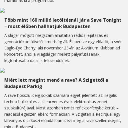
maradnak ki a programból.
Több mint 160 millió letöltésnál jár a Save Tonight
– most élőben hallhatjuk Budapesten
A sláger mögött megszámlálhatatlan rádiós lejátszás és
generációkon átívelő ismertség áll. És persze egy előadó, a svéd
Eagle-Eye Cherry, aki november 23-án az Akvárium Klubban ad
koncertet, ahol a világsláger mellett pályafutásának
legfontosabb dalai is felcsendülnek.
Miért lett megint menő a rave? A Szigettől a
Budapest Parkig
A rave hosszú ideig sokak számára egyet jelentett az illegális
techno bulikkal és a kilencvenes évek elektronikus zenei
szubkultúrájával. Most azonban ismét reflektorfénybe került –
ráadásul egészen eltérő formákban. A Szigeten a Recirquel egy
látványos újcirkuszi előadásban idézi meg a rave szellemiségét,
míg a Budapest...