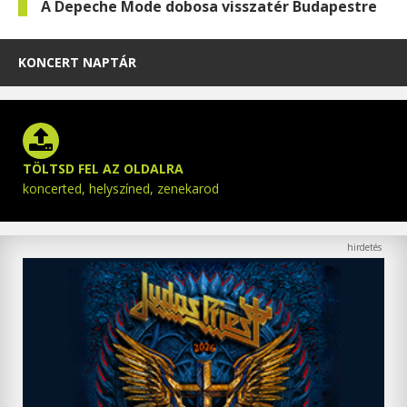
A Depeche Mode dobosa visszatér Budapestre
KONCERT NAPTÁR
TÖLTSD FEL AZ OLDALRA
koncerted, helyszíned, zenekarod