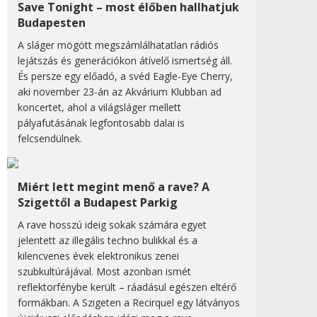
Save Tonight – most élőben hallhatjuk
Budapesten
A sláger mögött megszámlálhatatlan rádiós
lejátszás és generációkon átívelő ismertség áll.
És persze egy előadó, a svéd Eagle-Eye Cherry,
aki november 23-án az Akvárium Klubban ad
koncertet, ahol a világsláger mellett
pályafutásának legfontosabb dalai is
felcsendülnek.
Miért lett megint menő a rave? A
Szigettől a Budapest Parkig
A rave hosszú ideig sokak számára egyet
jelentett az illegális techno bulikkal és a
kilencvenes évek elektronikus zenei
szubkultúrájával. Most azonban ismét
reflektorfénybe került – ráadásul egészen eltérő
formákban. A Szigeten a Recirquel egy látványos