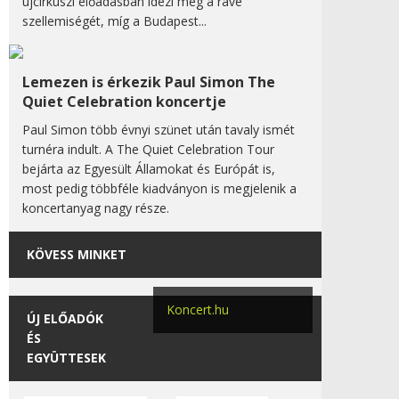
újcirkuszi előadásban idézi meg a rave
szellemiségét, míg a Budapest...
Lemezen is érkezik Paul Simon The
Quiet Celebration koncertje
Paul Simon több évnyi szünet után tavaly ismét
turnéra indult. A The Quiet Celebration Tour
bejárta az Egyesült Államokat és Európát is,
most pedig többféle kiadványon is megjelenik a
koncertanyag nagy része.
KÖVESS MINKET
Koncert.hu
ÚJ ELŐADÓK
ÉS
EGYÜTTESEK