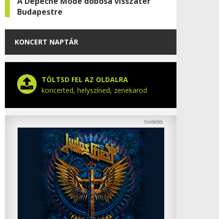
A Depeche Mode dobosa visszatér
Budapestre
KONCERT NAPTÁR
TÖLTSD FEL AZ OLDALRA
koncerted, helyszíned, zenekarod