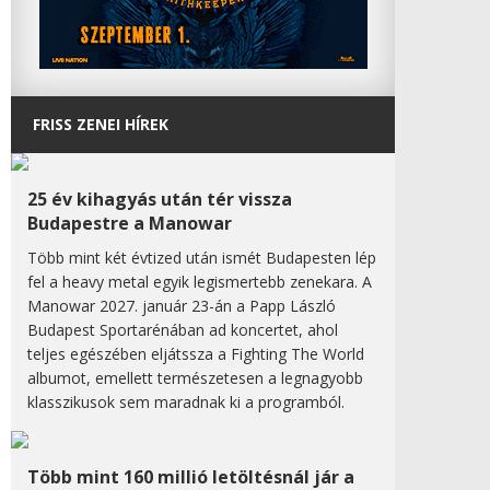
FRISS ZENEI HÍREK
25 év kihagyás után tér vissza
Budapestre a Manowar
Több mint két évtized után ismét Budapesten lép
fel a heavy metal egyik legismertebb zenekara. A
Manowar 2027. január 23-án a Papp László
Budapest Sportarénában ad koncertet, ahol
teljes egészében eljátssza a Fighting The World
albumot, emellett természetesen a legnagyobb
klasszikusok sem maradnak ki a programból.
Több mint 160 millió letöltésnál jár a