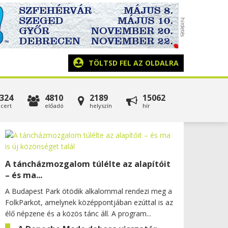
TÖLTSD FEL AZ OLDALRA
324
4810
2189
15062
cert
előadó
helyszín
hír
A táncházmozgalom túlélte az alapítóit
– és ma...
A Budapest Park ötödik alkalommal rendezi meg a
FolkParkot, amelynek középpontjában ezúttal is az
élő népzene és a közös tánc áll. A program...