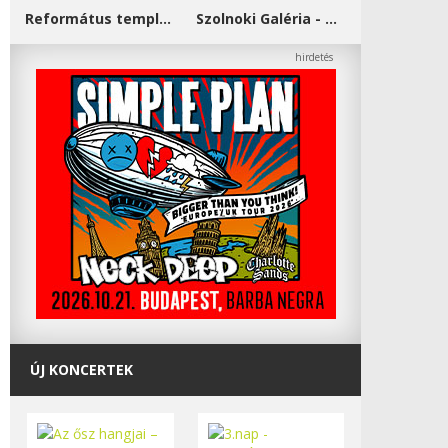
Református templom - Salgótarján
Szolnoki Galéria - Damjanich János Múzeum
ÚJ KONCERTEK