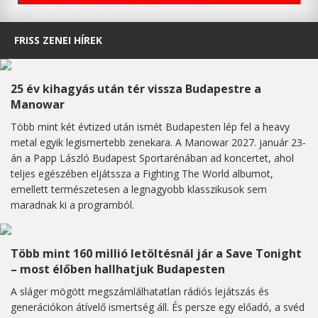
FRISS ZENEI HÍREK
25 év kihagyás után tér vissza Budapestre a
Manowar
Több mint két évtized után ismét Budapesten lép fel a heavy
metal egyik legismertebb zenekara. A Manowar 2027. január 23-
án a Papp László Budapest Sportarénában ad koncertet, ahol
teljes egészében eljátssza a Fighting The World albumot,
emellett természetesen a legnagyobb klasszikusok sem
maradnak ki a programból.
Több mint 160 millió letöltésnál jár a Save Tonight
– most élőben hallhatjuk Budapesten
A sláger mögött megszámlálhatatlan rádiós lejátszás és
generációkon átívelő ismertség áll. És persze egy előadó, a svéd