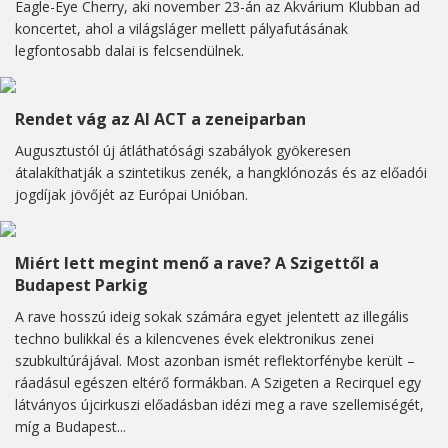
Eagle-Eye Cherry, aki november 23-án az Akvárium Klubban ad
koncertet, ahol a világsláger mellett pályafutásának
legfontosabb dalai is felcsendülnek.
Rendet vág az AI ACT a zeneiparban
Augusztustól új átláthatósági szabályok gyökeresen
átalakíthatják a szintetikus zenék, a hangklónozás és az előadói
jogdíjak jövőjét az Európai Unióban.
Miért lett megint menő a rave? A Szigettől a
Budapest Parkig
A rave hosszú ideig sokak számára egyet jelentett az illegális
techno bulikkal és a kilencvenes évek elektronikus zenei
szubkultúrájával. Most azonban ismét reflektorfénybe került –
ráadásul egészen eltérő formákban. A Szigeten a Recirquel egy
látványos újcirkuszi előadásban idézi meg a rave szellemiségét,
míg a Budapest...