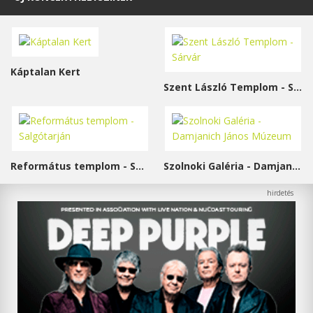
Káptalan Kert
Szent László Templom - Sárvár
Református templom - Salgótarján
Szolnoki Galéria - Damjanich János Múzeum