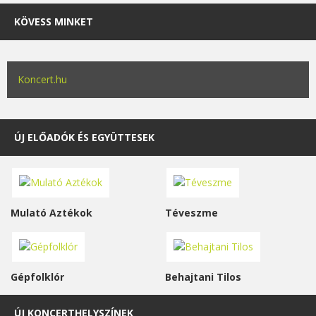
KÖVESS MINKET
Koncert.hu
ÚJ ELŐADÓK ÉS EGYÜTTESEK
Mulató Aztékok
Téveszme
Gépfolklór
Behajtani Tilos
ÚJ KONCERTHELYSZÍNEK