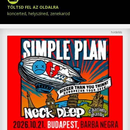
TÖLTSD FEL AZ OLDALRA
koncerted, helyszíned, zenekarod