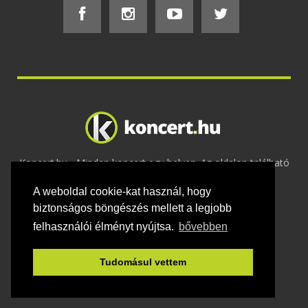
Koncert.hu - Minden koncert egy helyen. Az oldalon található
tartalmakat szerzői jogok védik © 2002 -
A weboldal cookie-kat használ, hogy
2020
Adatvédelem
-
ÁSZF
-
Felhasználási
feltételek
-
Webmaster
-
Kapcsolat és üzenet küldés
biztonságos böngészés mellett a legjobb
felhasználói élményt nyújtsa.
bővebben
Tudomásul vettem